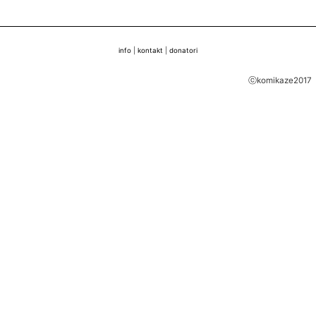
info
|
kontakt
|
donatori
ⓒkomikaze2017