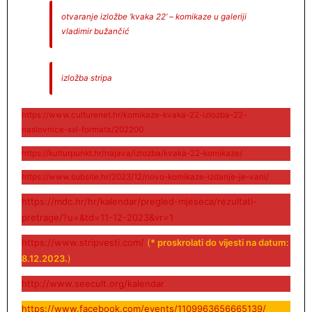
otvaranje izložbe ‘kvaka 22’ – komikaze u galeriji
vladimir bužančić
izložba stripa
https://www.culturenet.hr/komikaze-kvaka-22-izlozba-22-
naslovnice-xxl-formata/202200
https://kulturpunkt.hr/najava/izlozba/kvaka-22-komikaze/
https://www.subsite.hr/2023/12/novo-komikaze-izdanje-je-vani/
https://mdc.hr/hr/kalendar/pregled-mjeseca/rezultati-
pretrage/?u=&td=11-12-2023&vr=1
https://www.stripvesti.com/
(
* proskrolati do vijesti na datum:
8.12.2023.
)
http://www.seecult.org/kalendar
https://www.facebook.com/events/
1109963656665139
/