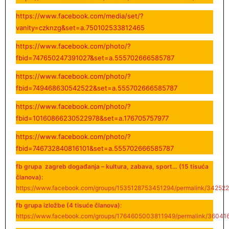
https://www.facebook.com/media/set/?
vanity=czknzg&set=a.750102533812465
https://www.facebook.com/photo/?
fbid=747650247391027&set=a.555702666585787
https://www.facebook.com/photo/?
fbid=749468630542522&set=a.555702666585787
https://www.facebook.com/photo/?
fbid=10160866230522978&set=a.176705757977
https://www.facebook.com/photo/?
fbid=746732840816101&set=a.555702666585787
fb grupa zagreb događanja – kultura, zabava, sport… (15 tisuća
članova):
https://www.facebook.com/groups/1535128753451294/permalink/34252
fb grupa izložbe (4 tisuće članova)
:
https://www.facebook.com/groups/1764605003811949/permalink/36041