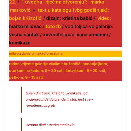
22
.
/
“
uvodna
riječ na otvorenju”:
marko
marković
+
text u katalogu (vbg godišnjak)
:
bojan krištofić
/ dizajn:
kristina babić
/
video:
marko milovac
/
foto fb
/ voditeljica vb galerije:
vesna šantak
/ xxvoditelji/ca:
ivana armanini
/
komikaze
mikroizdanja u makroformatima
radno vrijeme galerije vladimir bužančić: ponedjeljkom,
utorkom i srijedom: 9 – 20 sati, četvrtkom: 9 – 20 sati,
petkom: 9 – 15 sati
bojan dmitrović krištofić: komikaze, od
undergrounda do branda ili strip jest sve –
remetinec, zagreb
uvodna riječ / marko marković