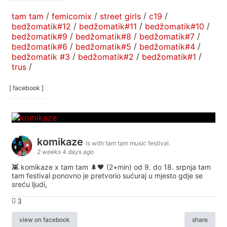
tam tam
/
femicomix
/
street girls
/
c19
/
bedžomatik#12
/
bedžomatik#11
/
bedžomatik#10
/
bedžomatik#9
/
bedžomatik#8
/
bedžomatik#7
/
bedžomatik#6
/
bedžomatik#5
/
bedžomatik#4
/
bedžomatik #3
/
bedžomatik#2
/
bedžomatik#1
/
trus
/
[ facebook ]
komikaze
is with tam tam music festival.
2 weeks 4 days ago
👾 komikaze x tam tam 🌲🖤 (2+min) od 9. do 18. srpnja tam
tam festival ponovno je pretvorio sućuraj u mjesto gdje se
sreću ljudi,
3
view on facebook
share