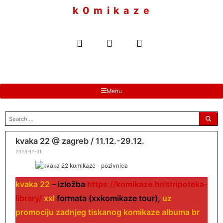
to
k 0 m i k a z e
content
Menu
search
for:
kvaka 22 @ zagreb / 11.12.-29.12.
2023-12-01
kvaka 22
–
izložba
https://komikaze.hr/stripoteka-
library/
xxl
formata
(xxkomikaze tour),
uz
promociju zadnjeg tiskanog komikaze albuma br