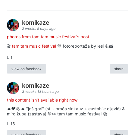
komikaze
2 weeks 5 days ago
photos from tam tam music festival's post
🎬
tam tam music festival
💚 fotoreportaža by lesi 💪📸
1
view on facebook
share
komikaze
3 weeks 18 hours ago
this content isn't available right now
🔥♥️🚀 🔥 "još gori" (st + braća sinkauz + eustahije cijević) &
miro župa (zastava) 💚👀 tam tam music festival 🚀
16
view on facebook
share