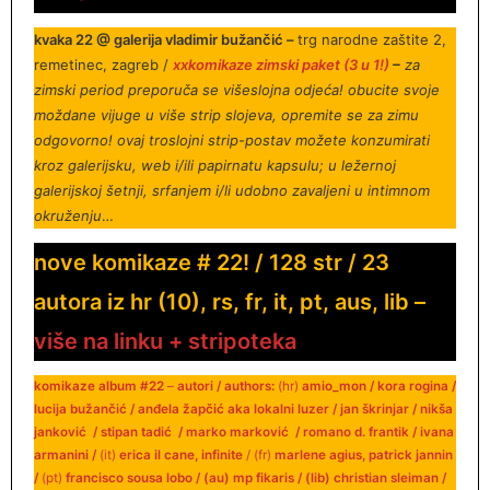
kvaka 22 @ galerija vladimir bužančić –
trg narodne zaštite 2,
remetinec, zagreb /
xxkomikaze zimski paket (3 u 1!)
–
za
zimski period preporuča se višeslojna odjeća! obucite svoje
moždane vijuge u više strip slojeva, opremite se za zimu
odgovorno! ovaj troslojni strip-postav možete konzumirati
kroz galerijsku, web i/ili papirnatu kapsulu; u ležernoj
galerijskoj šetnji, srfanjem i/li udobno zavaljeni u intimnom
okruženju
…
nove komikaze # 22
!
/ 128 str / 23
autora iz hr (10), rs, fr, it, pt, aus, lib –
više na linku
+
stripoteka
komikaze album #22
–
autori / authors:
(hr)
amio_mon / kora rogina /
lucija
bužančić
/ anđela žapčić aka lokalni luzer / jan škrinjar / nikša
janković / stipan tadić / marko marković / romano d. frantik / ivana
armanini /
(it)
erica il cane, infinite
/ (fr)
marlene agius, patrick jannin
/
(pt)
francisco sousa lobo / (au) mp fikaris / (lib) christian sleiman /