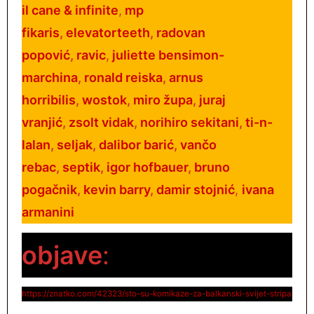
il cane & infinite
,
mp
fikaris
,
elevatorteeth
,
radovan
popović
,
ra
vic
,
juliette bensimon-
marchina
,
ronald reiska
,
arnus
horribilis
,
wostok
,
miro župa
,
juraj
vranjić
,
zsolt vidak
,
norihiro sekitani
,
ti-n-
lalan
,
seljak
,
dalibor barić
,
vančo
rebac
,
septik
,
igor hofbauer
,
bruno
pogačnik
,
kevin barry
,
damir stojnić
,
ivana
armanini
objave
:
https://znatko.com/42323/sto-su-
komikaze-za-balkanski-svijet-stripa