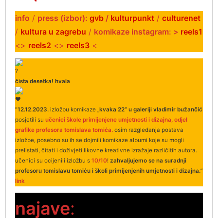
info
/
press (izbor):
gvb
/
kulturpunkt
/
culturenet
/
kultura u zagrebu
/
komikaze instagram: >
reels1
<>
reels2
<>
reels3
<
čista desetka! hvala
“12.12.2023.
izložbu komikaze „
kvaka 22“ u galeriji vladimir bužančić
posjetili su
učenici škole primijenjene umjetnosti i dizajna, odjel
grafike profesora tomislava tomića.
osim razgledanja postava
izložbe, posebno su ih se dojmili komikaze albumi koje su mogli
prelistati, čitati i doživjeti likovne kreativne izražaje različitih autora.
učenici su ocijenili izložbu s
10/10
!
zahvaljujemo se na suradnji
profesoru tomislavu tomiću i školi primijenjenih umjetnosti i dizajna.
”
link
najave
: