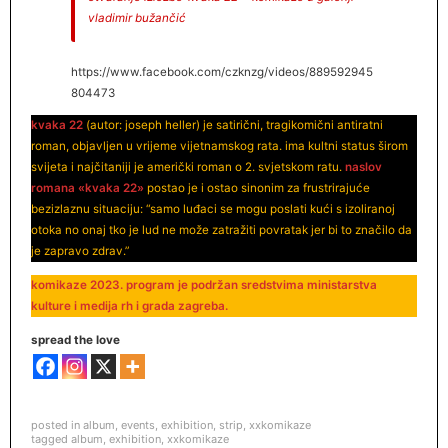
vladimir bužančić
https://www.facebook.com/czknzg/videos/889592945
804473
kvaka 22
(autor: joseph heller) je satirični, tragikomični antiratni
roman, objavljen u vrijeme vijetnamskog rata. ima kultni status širom
svijeta i najčitaniji je američki roman o 2. svjetskom ratu.
naslov
romana «kvaka 22»
postao je i ostao sinonim za frustrirajuće
bezizlaznu situaciju: “samo luđaci se mogu poslati kući s izoliranoj
otoka no onaj tko je lud ne može zatražiti povratak jer bi to značilo da
je zapravo zdrav.”
komikaze 2023. program je podržan sredstvima ministarstva
kulture i medija rh i grada zagreba.
spread the love
posted in
album
,
events
,
exhibition
,
strip
,
xxkomikaze
tagged
album
,
exhibition
,
xxkomikaze