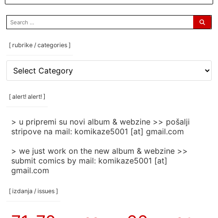
search
for:
[ rubrike / categories ]
[
rubrike
/
categories
[ alert! alert! ]
]
> u pripremi su novi album & webzine >> pošalji
stripove na mail: komikaze5001 [at] gmail.com
> we just work on the new album & webzine >>
submit comics by mail: komikaze5001 [at]
gmail.com
[ izdanja / issues ]