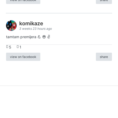
komikaze
3 weeks 23 hours ago
tamtam premijera 💪 😎 ✌️
5
1
view on facebook
share