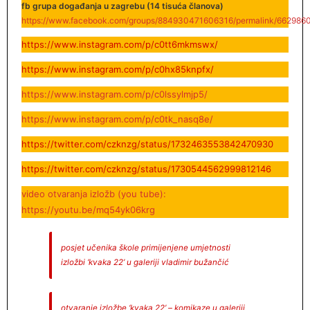
fb grupa događanja u zagrebu (14 tisuća članova)
https://www.facebook.com/groups/884930471606316/permalink/66298
https://www.instagram.com/p/c0tt6mkmswx/
https://www.instagram.com/p/c0hx85knpfx/
https://www.instagram.com/p/c0lssylmjp5/
https://www.instagram.com/p/c0tk_nasq8e/
https://twitter.com/czknzg/status/1732463553842470930
https://twitter.com/czknzg/status/1730544562999812146
video otvaranja izložb (you tube):
https://youtu.be/mq54yk06krg
posjet učenika škole primijenjene umjetnosti
izložbi ‘kvaka 22’ u galeriji vladimir bužančić
otvaranje izložbe ‘kvaka 22’ – komikaze u galeriji