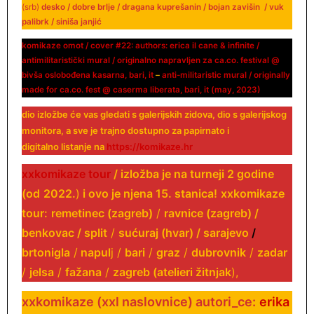
(srb)
desko / dobre brlje / dragana kuprešanin / bojan zavišin / vuk
palibrk / siniša janjić
komikaze omot / cover #22: authors: erica il cane & infinite /
antimilitaristički mural / originalno napravljen za ca.co. festival @
bivša oslobođena kasarna, bari, it
–
anti-militaristic mural / originally
made for ca.co. fest @ caserma liberata, bari, it (may, 2023)
dio izložbe će vas gledati s galerijskih zidova, dio s galerijskog
monitora, a sve je trajno dostupno za papirnato i
digitalno listanje n
a
https://komikaze.hr
xxkomikaze tour
/ izložba je na turneji
2
godine
(od
2022
.
)
i ovo je njena
15. stanica!
xxkomikaze
tour
:
remetinec (zagreb
)
/
ravnice (zagreb)
/
benkovac
/
split
/
sućuraj (hvar)
/
sarajevo
/
brtonigla
/
napul
j
/
bari
/
graz
/
dubrovnik
/
zadar
/
jelsa
/
fažana
/
zagreb (atelieri žitnjak
)
,
xxkomikaze (xxl naslovnice) autori_ce:
erika