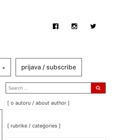
prijava / subscribe
search
for:
[ o autoru / about author ]
[ rubrike / categories ]