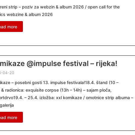
reni strip – poziv za webzin & album 2026 / open call for the
ics webzine & album 2026
ead more
mikaze @impulse festival – rijeka!
6-04-20
kaze – posebni gosti 13. impulse festivala!18.4. štand (10 –
 & radionica: exquisite corpse (13h – 14h) – sajam ploča,
rtdrvo19.4. – 25.4. izložba: xxl komikaze / omotnice strip albuma –
galerija
ead more