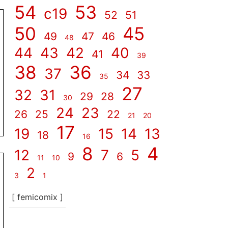
54
53
c19
52
51
50
45
49
47
46
48
44
43
42
40
41
39
38
36
37
34
33
35
27
32
31
29
28
30
24
23
26
25
22
21
20
17
19
15
14
13
18
16
8
4
12
7
5
9
6
11
10
2
3
1
[ femicomix ]