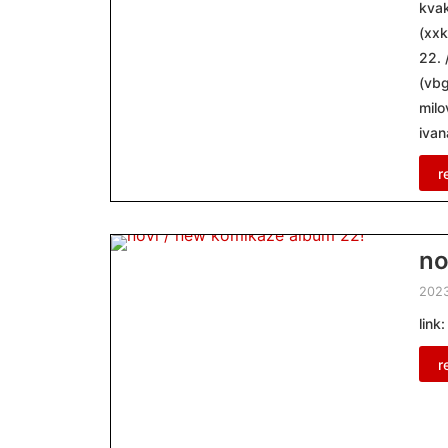
kvak
(xxk
22. 
(vbg
milo
ivan
r
no
2023
link
r