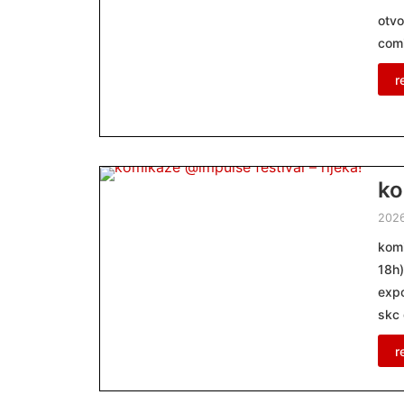
otvo
com
r
ko
202
komi
18h)
expo
skc 
r