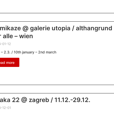
mikaze @ galerie utopia / althangrund
r alle – wien
-01-12
. – 2.3. / 10th january – 2nd march
ead more
aka 22 @ zagreb / 11.12.-29.12.
-12-01