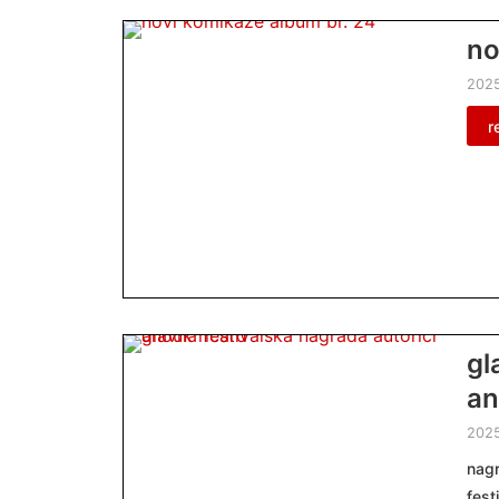
no
2025
r
gl
an
202
nagr
fest