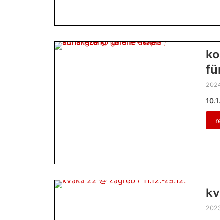
ko
fü
2024
10.1
r
kv
2023