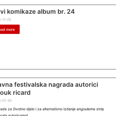
vi komikaze album br. 24
-11-25
ead more
avna festivalska nagrada autorici
ouk ricard
5-01-30
ade za životno djelo i za alternativno izdanje angouleme strip
ivala autoricama!