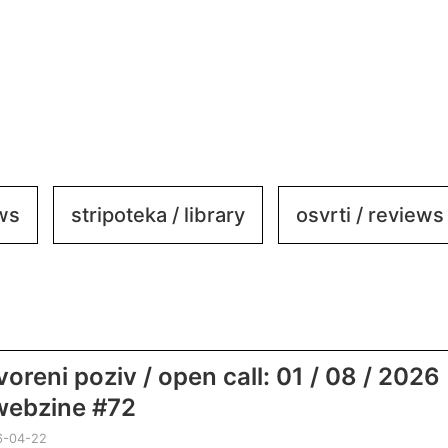
ews
stripoteka / library
osvrti / reviews
voreni poziv / open call: 01 / 08 / 2026
webzine #72
6-04-22