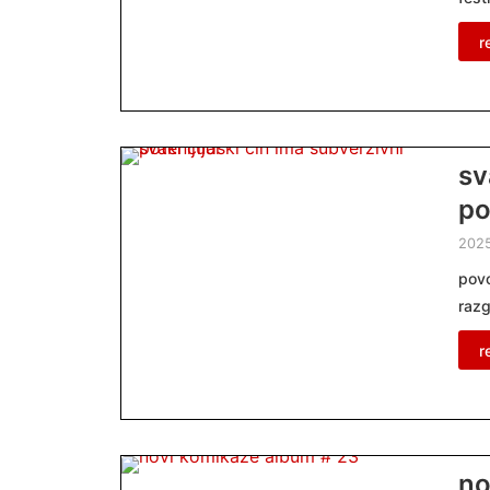
r
sv
po
2025
povo
razg
r
no