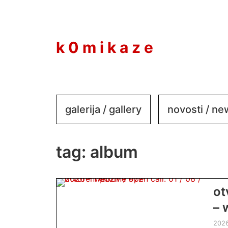
to
content
k 0 m i k a z e
galerija / gallery
novosti / n
tag:
album
ot
– 
202