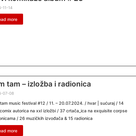
-11-14
ead more
m tam – izložba i radionica
4-07-08
tam music festival #12 / 11. – 20.07.2024. / hvar | sućuraj / 14
comix autorica na xxl izložbi / 37 crtača_ica na exquisite corpse
onicama / 26 muzičkih izvođača & 15 radionica
ead more