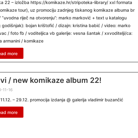
a 22 – izložba https://komikaze.hr/stripoteka-library/ xxl formata
omikaze tour), uz promociju zadnjeg tiskanog komikaze albuma br
/ “uvodna riječ na otvorenju”: marko marković + text u katalogu
 godišnjak): bojan krištofić / dizajn: kristina babić / video: marko
vac / foto fb / voditeljica vb galerije: vesna šantak / xxvoditelji/ca:
a armanini / komikaze
ead more
vi / new komikaze album 22!
-11-16
: 11.12. – 29.12. promocija izdanja @ galerija vladimir buzančić
ead more