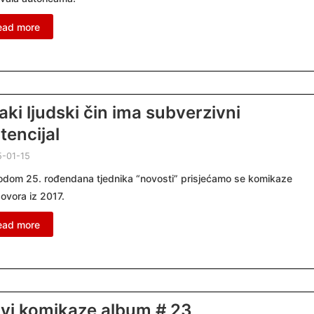
ead more
aki ljudski čin ima subverzivni
tencijal
-01-15
dom 25. rođendana tjednika “novosti” prisjećamo se komikaze
ovora iz 2017.
ead more
vi komikaze album # 23