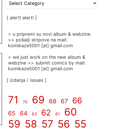
[
rubrike
/
categories
[ alert! alert! ]
]
> u pripremi su novi album & webzine
>> pošalji stripove na mail:
komikaze5001 [at] gmail.com
> we just work on the new album &
webzine >> submit comics by mail:
komikaze5001 [at] gmail.com
[ izdanja / issues ]
71
69
66
68
67
70
60
62
65
64
63
61
59
58
57
56
55