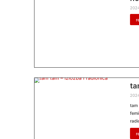
2024
r
ta
202
tam 
femi
radi
r