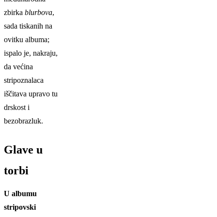
zbirka
blurbova
,
sada tiskanih na
ovitku albuma;
ispalo je, nakraju,
da većina
stripoznalaca
iščitava upravo tu
drskost i
bezobrazluk.
Glave u
torbi
U albumu
stripovski