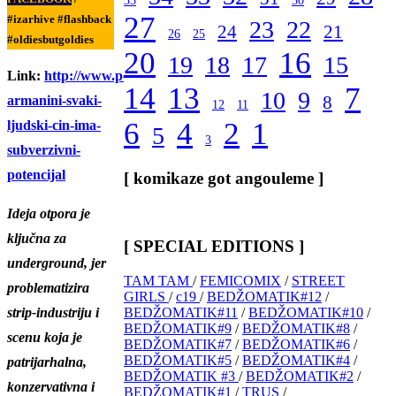
35
30
27
#izarhive #flashback
23
22
24
21
26
25
#oldiesbutgoldies
20
16
19
18
17
15
Link:
http://www.portalnovosti.com/ivana-
14
13
7
10
9
8
armanini-svaki-
12
11
6
4
2
1
ljudski-cin-ima-
5
3
subverzivni-
potencijal
[ komikaze got angouleme ]
Ideja otpora je
ključna za
[ SPECIAL EDITIONS ]
underground, jer
TAM TAM
/
FEMICOMIX
/
STREET
problematizira
GIRLS
/
c19
/
BEDŽOMATIK#12
/
strip-industriju i
BEDŽOMATIK#11
/
BEDŽOMATIK#10
/
BEDŽOMATIK#9
/
BEDŽOMATIK#8
/
scenu koja je
BEDŽOMATIK#7
/
BEDŽOMATIK#6
/
BEDŽOMATIK#5
/
BEDŽOMATIK#4
/
patrijarhalna,
BEDŽOMATIK #3
/
BEDŽOMATIK#2
/
konzervativna i
BEDŽOMATIK#1
/
TRUS
/