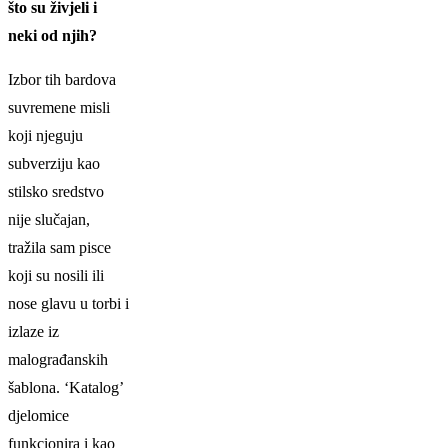
što su živjeli i
neki od njih?
Izbor tih bardova
suvremene misli
koji njeguju
subverziju kao
stilsko sredstvo
nije slučajan,
tražila sam pisce
koji su nosili ili
nose glavu u torbi i
izlaze iz
malograđanskih
šablona. ‘Katalog’
djelomice
funkcionira i kao