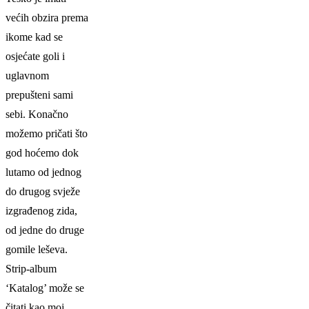
većih obzira prema
ikome kad se
osjećate goli i
uglavnom
prepušteni sami
sebi. Konačno
možemo pričati što
god hoćemo dok
lutamo od jednog
do drugog svježe
izgrađenog zida,
od jedne do druge
gomile leševa.
Strip-album
‘Katalog’ može se
čitati kao moj