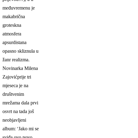
međuvremenu je
makabrična
groteskna
atmosfera
apsurdistana
opasno skliznula u
žanr realizma.
Novinarka
Milena
Zajović
prije tri
mjeseca je na
društvenim
mrežama dala prvi
osvrt na tada još
neobjavljeni
album: ‘Jako mi se
sviđa ovo novo,