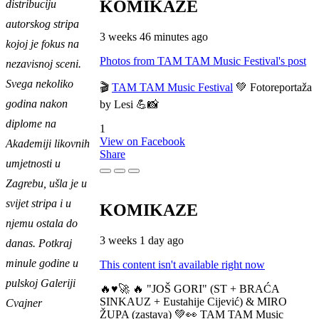
KOMIKAZE
distribuciju
autorskog stripa
3 weeks 46 minutes ago
kojoj je fokus na
Photos from TAM TAM Music Festival's post
nezavisnoj sceni.
Svega nekoliko
🎬
TAM TAM Music Festival
💚 Fotoreportaža
godina nakon
by Lesi 💪📸
diplome na
1
View on Facebook
Akademiji likovnih
Share
umjetnosti u
Zagrebu, ušla je u
svijet stripa i u
KOMIKAZE
njemu ostala do
3 weeks 1 day ago
danas. Potkraj
minule godine u
This content isn't available right now
pulskoj Galeriji
🔥♥️🚀 🔥 "JOŠ GORI" (ST + BRAĆA
SINKAUZ + Eustahije Cijević) & MIRO
Cvajner
ŽUPA (zastava) 💚👀 TAM TAM Music