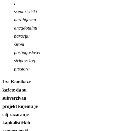
i
scenaristički
nezahtjevnu
anegdotalnu
naraciju
širom
postjugoslavenskoga
stripovskog
prostora
I za Komikaze
kažete da su
subverzivan
projekt kojemu je
cilj razaranje
kapitalističkih
centara moći,