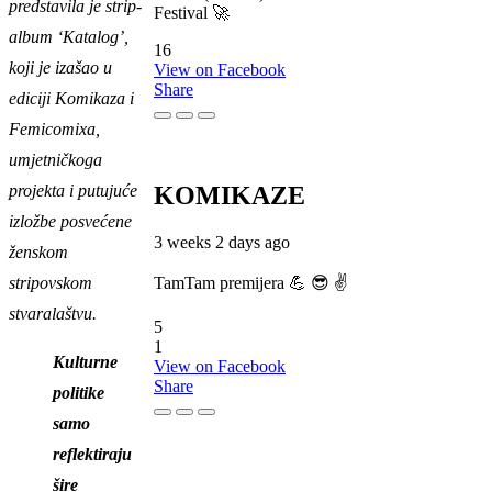
predstavila je strip-
Festival 🚀
album ‘Katalog’,
16
koji je izašao u
View on Facebook
Share
ediciji Komikaza i
Femicomixa,
umjetničkoga
KOMIKAZE
projekta i putujuće
izložbe posvećene
3 weeks 2 days ago
ženskom
TamTam premijera 💪 😎 ✌️
stripovskom
stvaralaštvu.
5
1
Kulturne
View on Facebook
Share
politike
samo
reflektiraju
šire