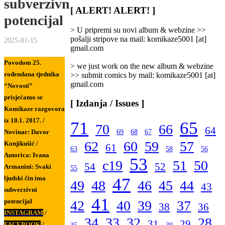
subverzivni
/
[ ALERT! ALERT! ]
potencijal
Categories
]
> U pripremi su novi album & webzine >>
pošalji stripove na mail: komikaze5001 [at]
2025-01-15
gmail.com
Povodom 25.
> we just work on the new album & webzine
rođendana tjednika
>> submit comics by mail: komikaze5001 [at]
gmail.com
“Novosti”
prisjećamo se
[ Izdanja / Issues ]
Komikaze razgovora
iz
10.1.
2017. /
71
65
70
66
64
Novinar: Davor
69
68
67
62
60
59
57
Konjikušić /
61
63
58
56
Autorica: Ivana
53
c19
51
50
54
52
Armanini: Svaki
55
ljudski čin ima
47
49
48
46
45
44
43
subverzivni
41
potencijal
42
40
39
37
38
36
INSTAGRAM
/
34
33
32
28
31
29
FACEBOOK
/