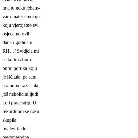
ima tu neku jebem-
vam-mater emociju
koju vjerojatno svi
osjećamo ovih
dana i godina u
RH
…’ Svidjela mi
se ta ‘tras-bum-
bum’ poruka koju
je iščitala, pa sam
e-albume razaslala
još nekolicini ljudi
koji prate strip. U
rekordnom se roku
skupila
hvalevrijedna
međunarodna