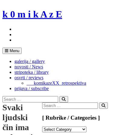
Skip
to
k 0 m i k A z E
content
Menu
galerija / gallery
novosti / News
stripoteka / library
osvrti / reviews
___komikazeXX_retrospektiva
prijava / subscribe
Search
for:
Search
Search
Svaki
for:
Search
ljudski
[ Rubrike / Categories ]
čin ima
[
Rubrike