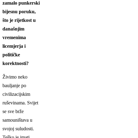
zamalo punkerski
bijesnu poruku,
što je rijetkost u
današnjim
vremenima
licemjerja i
političke
korektnosti?
Živimo neko
bauljanje po
civilizacijskim
ruševinama. Svijet
se sve brže
samouništava u
svojoj suludosti.
Teško je imati