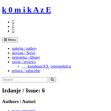
Skip
k 0 m i k A z E
to
content
Menu
galerija / gallery
novosti / News
stripoteka / library
osvrti / reviews
___komikazeXX_retrospektiva
prijava / subscribe
Search
for:
Search
Izdanje / Issue: 6
Authors / Autori
ivana armanini