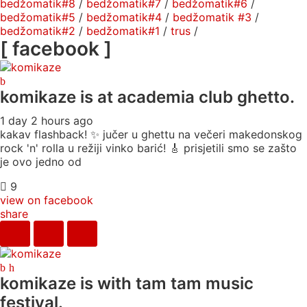
bedžomatik#8
/
bedžomatik#7
/
bedžomatik#6
/
bedžomatik#5
/
bedžomatik#4
/
bedžomatik #3
/
bedžomatik#2
/
bedžomatik#1
/
trus
/
[ facebook ]
komikaze
is at academia club ghetto.
1 day 2 hours ago
kakav flashback! ✨ jučer u ghettu na večeri makedonskog
rock 'n' rolla u režiji vinko barić! 🎸 prisjetili smo se zašto
je ovo jedno od
9
view on facebook
share
komikaze
is with tam tam music
festival.