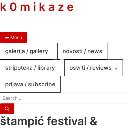
skip
k 0 m i k a z e
to
content
Menu
galerija / gallery
novosti / news
stripoteka / library
osvrti / reviews
prijava / subscribe
search
for:
Search
štampić festival &