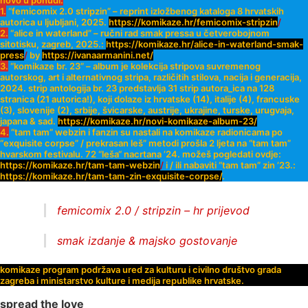
novo u ponudi:
1.
“femicomix 2.0 stripzin” – reprint izložbenog kataloga 8 hrvatskih
autorica u ljubljani, 2025.
https://komikaze.hr/femicomix-stripzin
/
2.
“alice in waterland” – ručni rad smak pressa u četverobojnom
sitotisku, zagreb, 2025.:
https://komikaze.hr/alice-in-waterland-smak-
press
/
by
https://ivanaarmanini.net/
3.
“komikaze br. 23” – album je kolekcija stripova suvremenog
autorskog, art i alternativnog stripa, različitih stilova, nacija i generacija,
2024. strip antologija br. 23 predstavlja 31 strip autora_ica na 128
stranica (21 autorica!), koji dolaze iz hrvatske (14), italije (4), francuske
(3), slovenije (2), srbije, švicarske, austrije, ukrajine, turske, urugvaja,
japana & sad.
https://komikaze.hr/novi-komikaze-album-23/
4.
“tam tam” webzin i fanzin su nastali na komikaze radionicama po
“exquisite corpse” / prekrasan leš” metodi prošla 2 ljeta na “tam tam”
hvarskom festivalu. 72 “leša“ nacrtana ’24. možeš pogledati ovdje:
https://komikaze.hr/tam-tam-webzin
/
i / ili nabaviti “tam tam” zin ’23.:
https://komikaze.hr/tam-tam-zin-exquisite-corpse/
.
femicomix 2.0 / stripzin – hr prijevod
smak izdanje & majsko gostovanje
komikaze program podržava ured za kulturu i civilno društvo grada
zagreba i ministarstvo kulture i medija republike hrvatske.
spread the love