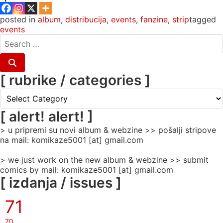
posted in
album
,
distribucija
,
events
,
fanzine
,
strip
tagged
events
search
for:
Search
[ rubrike / categories ]
[
rubrike
/
[ alert! alert! ]
categories
> u pripremi su novi album & webzine >> pošalji stripove
]
na mail: komikaze5001 [at] gmail.com
> we just work on the new album & webzine >> submit
comics by mail: komikaze5001 [at] gmail.com
[ izdanja / issues ]
71
70