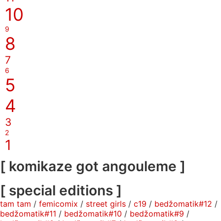
10
9
8
7
6
5
4
3
2
1
[ komikaze got angouleme ]
[ special editions ]
tam tam
/
femicomix
/
street girls
/
c19
/
bedžomatik#12
/
bedžomatik#11
/
bedžomatik#10
/
bedžomatik#9
/