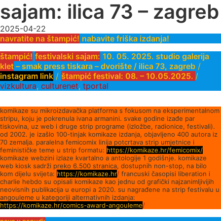
sajam: ilica 73 – zagreb
2025-04-22
navratite na štampić!
nabavite friška izdanja!
štampić!
festivalski sajam:
10. 05. 2025. studio galerija
klet
– smak press tiskara – dvorište / ilica 73, zagreb
/
instagram link
/
štampić festival: 08. – 10.05.2025.
/
vizkultura
,
culturenet
,
tportal
komikaze su mikroizdavačka platforma s fokusom na eksperimentalnom
stripu, koju je pokrenula ivana armanini. svake godine izađe par
tiskovina, uz web i druge strip programe (izložbe, radionice, festivali).
od 2002. je izašlo 100-tinjak komikaze izdanja, objavljeno 400 autora iz
70 zemalja. paralelna femicomix linija potcrtava strip umjetnice i
feminističke teme u strip formatu:
https://komikaze.hr/femicomix/
komikaze webzini izlaze kvartalno a antologije 1 godišnje. komikaze
web kiosk sadrži preko 6.500 stranica, dostupnih non-stop, na bilo
kom dijelu svijeta:
https://komikaze.hr
/
francuski časopisi liberation i
charlie hebdo su opisali komikaze kao jednu od grafički najzanimljivijih
neovisnih publikacija u europi a 2020. su nagrađene na strip festivalu u
angouleme u kategoriji alternativnih izdanja:
https://komikaze.hr/comics-award-angouleme
/