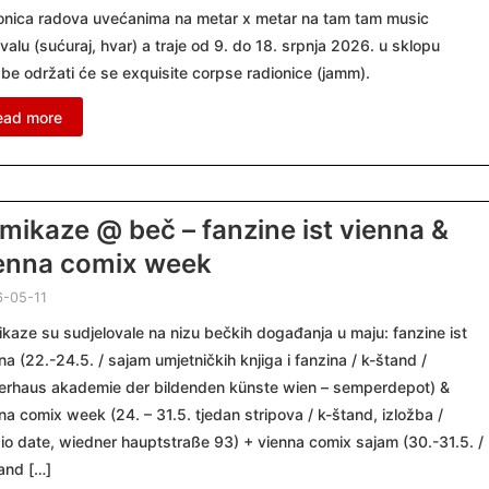
onica radova uvećanima na metar x metar na tam tam music
ivalu (sućuraj, hvar) a traje od 9. do 18. srpnja 2026. u sklopu
žbe održati će se exquisite corpse radionice (jamm).
ead more
mikaze @ beč – fanzine ist vienna &
enna comix week
-05-11
kaze su sudjelovale na nizu bečkih događanja u maju: fanzine ist
na (22.-24.5. / sajam umjetničkih knjiga i fanzina / k-štand /
ierhaus akademie der bildenden künste wien – semperdepot) &
na comix week (24. – 31.5. tjedan stripova / k-štand, izložba /
io date, wiedner hauptstraße 93) + vienna comix sajam (30.-31.5. /
and […]