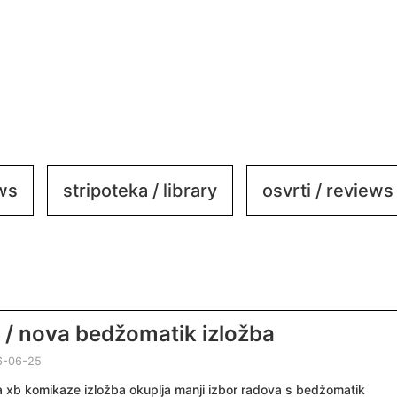
ews
stripoteka / library
osvrti / reviews
 / nova bedžomatik izložba
6-06-25
 xb komikaze izložba okuplja manji izbor radova s bedžomatik