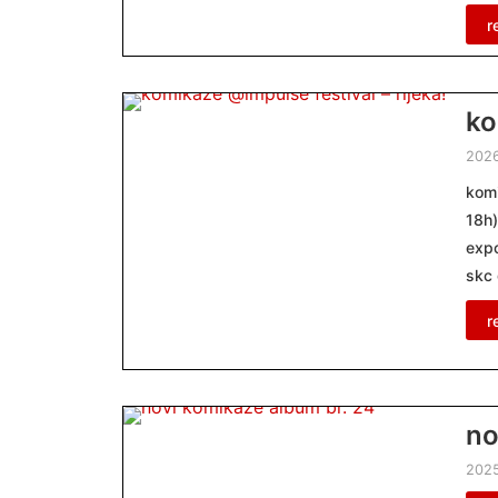
r
ko
202
komi
18h)
expo
skc 
r
no
2025