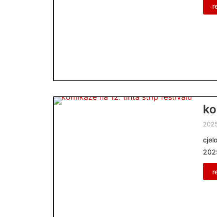
r
ko
202
cjel
2025
r