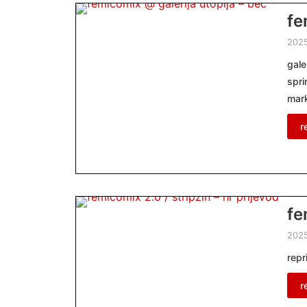
fe
202
gale
spri
mark
r
fe
202
repr
r