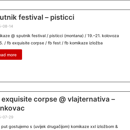
utnik festival – pisticci
5-08-14
kaze @ sputnik festival / pisticci (montana) / 19.–21. kolovoza
. / fb exquisite corpse / fb fest / fb komikaze izložba
ead more
 exquisite corpse @ vlajternativa –
nkovac
5-07-29
i put gostujemo s (uvijek drugačijom) komikaze xxl izložbom &