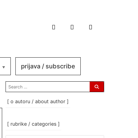
prijava / subscribe
search
for:
[ o autoru / about author ]
[ rubrike / categories ]