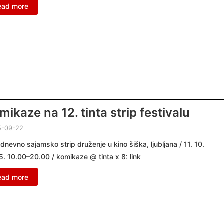
ead more
mikaze na 12. tinta strip festivalu
5-09-22
odnevno sajamsko strip druženje u kino šiška, ljubljana / 11. 10.
. 10.00–20.00 / komikaze @ tinta x 8: link
ead more