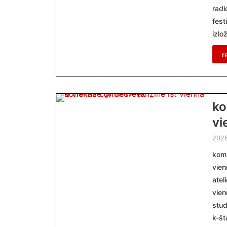
radi
fest
izlo
r
ko
vi
2026
komi
vien
atel
vien
stud
k-št