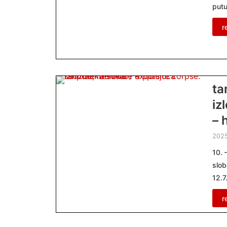
putu
r
ta
iz
– 
202
10. 
slob
12.7
r