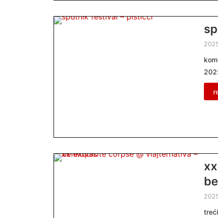
sp
202
komi
2025
r
xx
be
202
treć