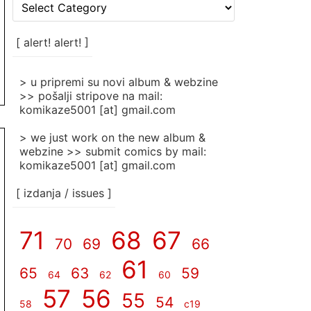
[
rubrike
/
categories
[ alert! alert! ]
]
> u pripremi su novi album & webzine
>> pošalji stripove na mail:
komikaze5001 [at] gmail.com
> we just work on the new album &
webzine >> submit comics by mail:
komikaze5001 [at] gmail.com
[ izdanja / issues ]
71
68
67
70
69
66
61
65
63
59
64
62
60
57
56
55
54
58
c19