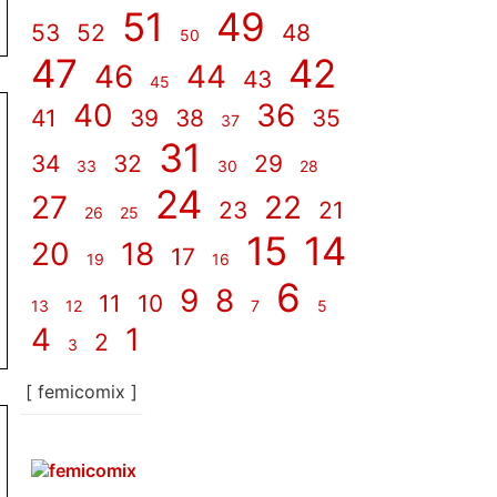
51
49
53
52
48
50
47
42
46
44
43
45
40
36
41
39
38
35
37
31
34
32
29
33
30
28
24
27
22
23
21
26
25
15
14
20
18
17
19
16
6
9
8
11
10
13
12
7
5
4
1
2
3
[ femicomix ]