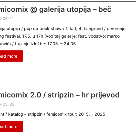
micomix @ galerija utopija – beč
5-05-21
rija utopija / pop up book show / 1. kat, 4lthangrund / otvorenje:
ng festival, 17.5. u 17h (voditelj galerije; fest. vodstvo: marko
ović) / trajanje izložbe: 17.05. – 24.05.
ead more
micomix 2.0 / stripzin – hr prijevod
5-05-05
int / katalog – stripzin / femicomix tour: 2015. – 2025.
ead more