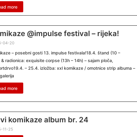
ead more
mikaze @impulse festival – rijeka!
6-04-20
kaze – posebni gosti 13. impulse festivala!18.4. štand (10 –
 & radionica: exquisite corpse (13h – 14h) – sajam ploča,
rtdrvo19.4. – 25.4. izložba: xxl komikaze / omotnice strip albuma –
galerija
ead more
vi komikaze album br. 24
-11-25