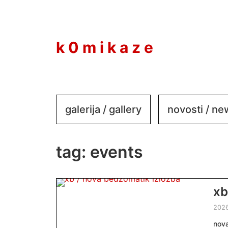
to
content
k 0 m i k a z e
galerija / gallery
novosti / n
tag:
events
xb
202
nova