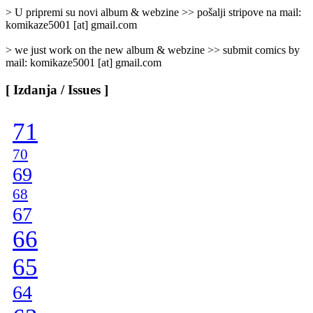
]
> U pripremi su novi album & webzine >> pošalji stripove na mail:
komikaze5001 [at] gmail.com
> we just work on the new album & webzine >> submit comics by
mail: komikaze5001 [at] gmail.com
[ Izdanja / Issues ]
71
70
69
68
67
66
65
64