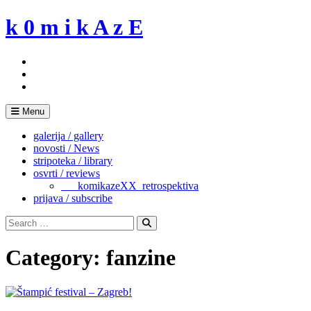
Skip
k 0 m i k A z E
to
content
Menu
galerija / gallery
novosti / News
stripoteka / library
osvrti / reviews
___komikazeXX_retrospektiva
prijava / subscribe
Search
for:
Search
Category:
fanzine