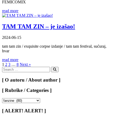
FEMICOMIX
read more
TAM TAM ZIN – je izašao!
2024-06-15
tam tam zin / exquisite corpse izdanje / tam tam festival, sućuraj,
hvar
read more
Posts
1
2
3
…
8
Next »
Search
pagination
for:
Search
[ O autoru / About author ]
[ Rubrike / Categories ]
[
Rubrike
/
[ ALERT! ALERT! ]
Categories