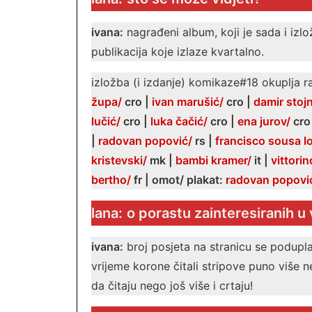
ivana:
nagrađeni album, koji je sada i izlož
publikacija koje izlaze kvartalno.
izložba (i izdanje) komikaze#18 okuplja r
župa/
cro |
ivan marušić/
cro |
damir stoj
lučić/
cro |
luka čačić/
cro |
ena jurov/
cro
|
radovan popović/
rs |
francisco sousa l
kristevski/
mk |
bambi kramer/
it |
vittorin
bertho/
fr | omot/ plakat:
radovan popovi
lana:
o porastu zainteresiranih u 
ivana:
broj posjeta na stranicu se poduplao
vrijeme korone čitali stripove puno više ne
da čitaju nego još više i crtaju!