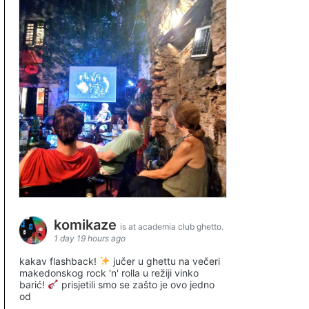
komikaze
is at academia club ghetto.
1 day 19 hours ago
kakav flashback!
jučer u ghettu na večeri
makedonskog rock 'n' rolla u režiji vinko
barić!
prisjetili smo se zašto je ovo jedno
od