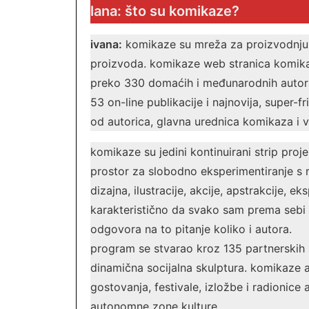
lana: što su komikaze?
ivana:
komikaze su mreža za proizvodnju, p
proizvoda. komikaze web stranica komikaze
preko 330 domaćih i međunarodnih autora.
53 on-line publikacije i najnovija, super-f
od autorica, glavna urednica komikaza i v
komikaze su jedini kontinuirani strip proje
prostor za slobodno eksperimentiranje s r
dizajna, ilustracije, akcije, apstrakcije, ek
karakteristično da svako sam prema sebi k
odgovora na to pitanje koliko i autora.
program se stvarao kroz 135 partnerskih s
dinamična socijalna skulptura. komikaze ak
gostovanja, festivale, izložbe i radionice 
autonomne zone kulture.