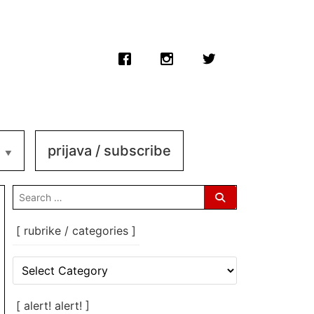
prijava / subscribe
search
for:
[ rubrike / categories ]
[
rubrike
/
categories
[ alert! alert! ]