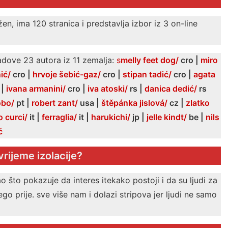
en, ima 120 stranica i predstavlja izbor iz 3 on-line
adove 23 autora iz 11 zemalja:
s
melly feet dog/
cro |
miro
nić/
cro |
hrvoje šebić-gaz/
cro |
stipan tadić/
cro |
agata
 |
ivana armanini/
cro |
iva atoski/
rs |
danica dedić/
rs
obo/
pt |
robert zant/
usa |
štěpánka jislová/
cz |
zlatko
o curci/
it |
ferraglia/
it |
harukichi/
jp |
jelle kindt/
be |
nils
ć
vrijeme izolacije?
 što pokazuje da interes itekako postoji i da su ljudi za
go prije. sve više nam i dolazi stripova jer ljudi ne samo