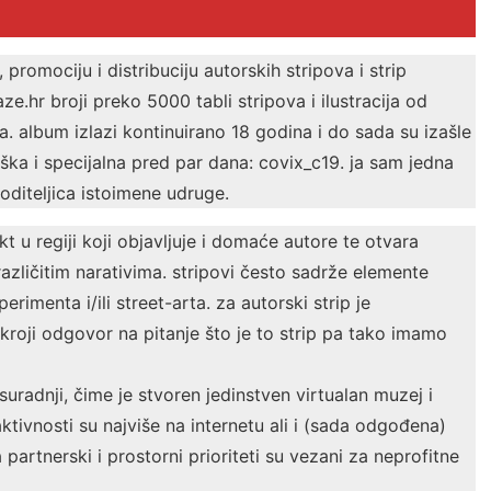
romociju i distribuciju autorskih stripova i strip
.hr broji preko 5000 tabli stripova i ilustracija od
 album izlazi kontinuirano 18 godina i do sada su izašle
riška i specijalna pred par dana: covix_c19. ja sam jedna
oditeljica istoimene udruge.
kt u regiji koji objavljuje i domaće autore te otvara
azličitim narativima. stripovi često sadrže elemente
sperimenta i/ili street-arta. za autorski strip je
roji odgovor na pitanje što je to strip pa tako imamo
uradnji, čime je stvoren jedinstven virtualan muzej i
tivnosti su najviše na internetu ali i (sada odgođena)
a partnerski i prostorni prioriteti su vezani za neprofitne