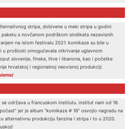
lternativnog stripa, dobivene u meki stripa u godini
 u paketu s novčanom podrškom sindikata nezavisnih
anjem na istom festivalu 2021. komikaze su bile u
e i u prošlosti omogućavala otkrivanje uglavnom
put slovenije, finske, litve i libanona, kao i početke
nje hrvatskoj i regionalnoj neovisnoj produkciji.
uleme/
 se održava u francuskom institutu. institut nam od 16.
 počast” jer je album “komikaze # 18″ osvojio nagradu na
u alternativnu produkciju fanzina i stripa i to u 2020.
uskoj!