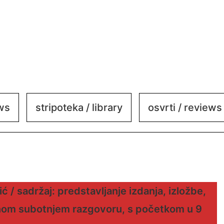
ews
stripoteka / library
osvrti / reviews
ić / sadržaj: predstavljanje izdanja, izložbe,
tnom subotnjem razgovoru, s početkom u 9