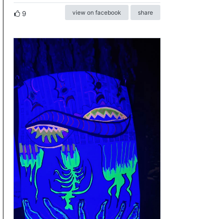
view on facebook
share
9