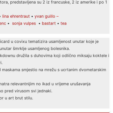
a, predstavljena su 2 iz francuske, 2 iz amerike i po 1
•
lina ehrentraut
•
yvan guillo –
renc
•
sonja vulpes
•
bastart
•
tea
icard u covixu tematizira usamljenost unutar koje je
i unutar šmrklje usamljenog bolesnika.
ckdownu družila s duhovima koji odlično miksaju koktele i
vi.
od maskama smjestio na mrežu s ucrtanim dvometarskim
matra relevantnijim no ikad u vrijeme urušavanja
o pred virusom svi jednaki.
 u art brut stilu.