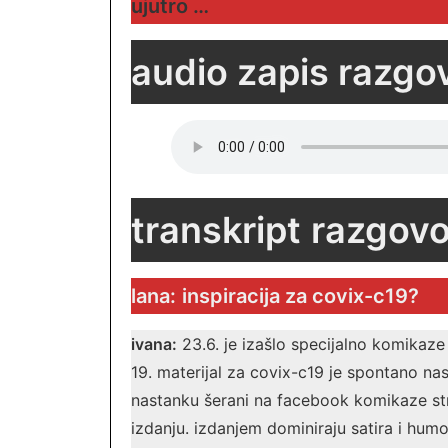
ujutro …
audio zapis razgo
transkript
razgovo
lana:
inspiracija za covix-c19?
ivana:
23.6. je izašlo specijalno komikaze 
19. materijal za covix-c19 je spontano na
nastanku šerani na facebook komikaze str
izdanju. izdanjem dominiraju satira i humo