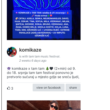
komikaze
is with tam tam music festival.
2 weeks 6 days ago
komikaze x tam tam
(2+min) od 9.
do 18. srpnja tam tam festival ponovno je
pretvorio sućuraj u mjesto gdje se sreću ljudi,
view on facebook
share
3