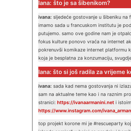
lana:
što je sa šibenikom?
ivana:
sljedeće gostovanje u šibeniku na 
imamo sada u francuskom institutu je pod 
putujemo. samo ove godine nam je otpalo
fokus kulture ponovo vraća na internet akt
pokrenuvši komikaze internet platformu ko
koja je besplatna za konzumaciju, svugdj
lana: što si još radila za vrijeme 
ivana:
sada kad nema gostovanja ni izlazak
sam na aktualne teme kao i na raznim pro
stranici:
https://ivanaarmanini.net
i istoi
https://www.instagram.com/ivana_armani
top projekt korone mi je #rescueparty koji