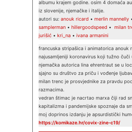
albumu krajem godine. osim 4 domaća autor
iz slovenije, njemačke i italije.
autori su:
anouk ricard
•
merlin mannelly
samplerman
•
hillergoodspeed
•
milan t
jurišić
•
kri_na
•
ivana armanini
francuska stripašica i animatorica anouk r
najusamljeniji koronavirus koji tužno čuč
njemačka autorica lina ehrentraut se u lo
sjajno su društvo za priču i vođenje ljuba
milan trenc je prosvjednike za pravdu p
razmacima.
vedran štimac je nacrtao marxa čiji rad s
kapitalizma i pandemijske spoznaje da sm
moj doprinos izdanju je apsurdistički humor
https://komikaze.hr/covix-zine-c19/