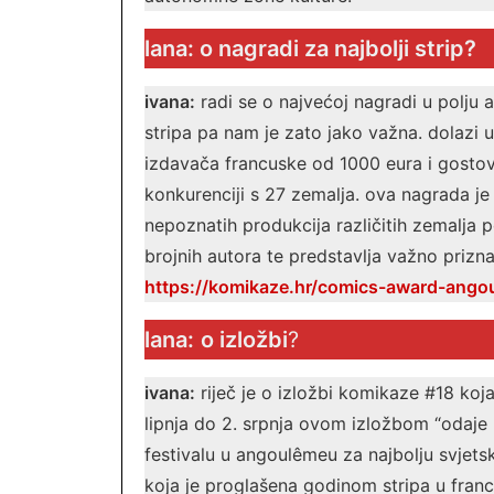
lana: o nagradi za najbolji strip?
ivana:
radi se o najvećoj nagradi u polju a
stripa pa nam je zato jako važna. dolazi
izdavača francuske od 1000 eura i gostov
konkurenciji s 27 zemalja. ova nagrada j
nepoznatih produkcija različitih zemalja po
brojnih autora te predstavlja važno prizna
https://komikaze.hr/comics-award-ango
lana:
o izložbi
?
ivana:
riječ je o izložbi komikaze #18 koja
lipnja do 2. srpnja ovom izložbom “odaje
festivalu u angoulêmeu za najbolju svjetsk
koja je proglašena godinom stripa u franc