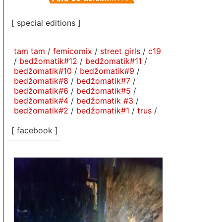
[ special editions ]
tam tam
/
femicomix
/
street girls
/
c19
/
bedžomatik#12
/
bedžomatik#11
/
bedžomatik#10
/
bedžomatik#9
/
bedžomatik#8
/
bedžomatik#7
/
bedžomatik#6
/
bedžomatik#5
/
bedžomatik#4
/
bedžomatik #3
/
bedžomatik#2
/
bedžomatik#1
/
trus
/
[ facebook ]