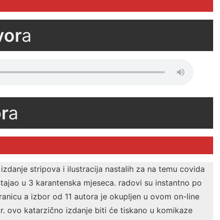
vor
a
r
a
izdanje stripova i ilustracija nastalih za na temu covida
stajao u 3 karantenska mjeseca. radovi su instantno po
anicu a izbor od 11 autora je okupljen u ovom on-line
r. ovo katarzično izdanje biti će tiskano u komikaze