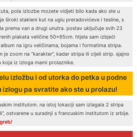
uta, pola izlozbe mozete vidjeti bilo kada ako ste u
 široki stakleni kut na uglu preradovićeve i tesline, s
a prema van a drugi unutra. postav uključuje svih 23
nih plakata veličine 50x65cm. htjela sam izbjeći
 album na igru veličinama, bojama i formatima stripa.
e zoom na “karakter”, kadar stripa ili cijeli strip. sjajno
a koja iz izloga mami prolaznike.
jelu izložbu i od utorka do petka u podne
 izlogu pa svratite ako ste u prolazu!
kim institutom. na istoj lokaciji sam izlagala 2 stripa
”, ostvarene u suradnji s francuskim institutom iz srbije.
agreb/