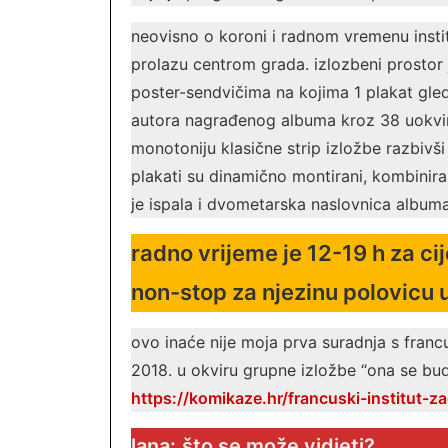
neovisno o koroni i radnom vremenu instit
prolazu centrom grada. izlozbeni prostor je
poster-sendvičima na kojima 1 plakat gled
autora nagrađenog albuma kroz 38 uokvire
monotoniju klasične strip izložbe razbivši
plakati su dinamično montirani, kombiniran j
je ispala i dvometarska naslovnica album
radno vrijeme je 12-19 h za ci
non-stop za njezinu polovicu u
ovo inaće nije moja prva suradnja s francus
2018. u okviru grupne izložbe “ona se budi
https://komikaze.hr/francuski-institut-z
lana:
što se može vidjeti?