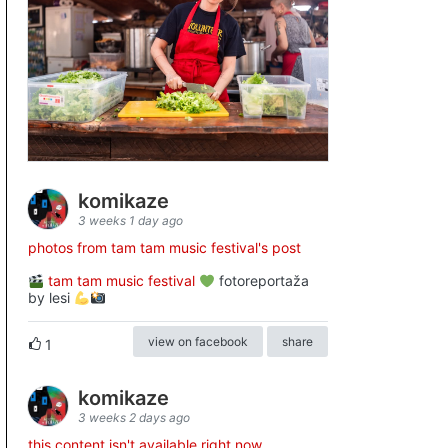
komikaze
3 weeks 1 day ago
photos from tam tam music festival's post
tam tam music festival
fotoreportaža
by lesi
view on facebook
share
1
komikaze
3 weeks 2 days ago
this content isn't available right now