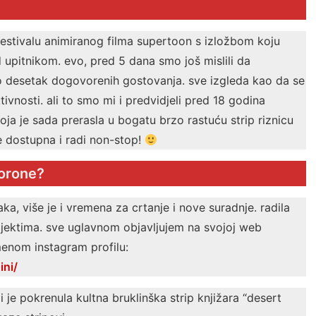
festivalu animiranog filma supertoon s izložbom koju
upitnikom. evo, pred 5 dana smo još mislili da
 desetak dogovorenih gostovanja. sve izgleda kao da se
ivnosti. ali to smo mi i predvidjeli pred 18 godina
ja je sada prerasla u bogatu brzo rastuću strip riznicu
e dostupna i radi non-stop!
korone?
a, više je i vremena za crtanje i nove suradnje. radila
jektima. sve uglavnom objavljujem na svojoj web
menom instagram profilu:
ni/
 je pokrenula kultna bruklinška strip knjižara “desert