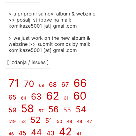
]
> u pripremi su novi album & webzine
>> pošalji stripove na mail:
komikaze5001 [at] gmail.com
> we just work on the new album &
webzine >> submit comics by mail:
komikaze5001 [at] gmail.com
[ izdanja / issues ]
71
66
70
68
67
69
62
60
63
65
64
61
58
56
54
59
55
57
52
51
c19
53
50
49
48
47
42
44
45
43
46
41