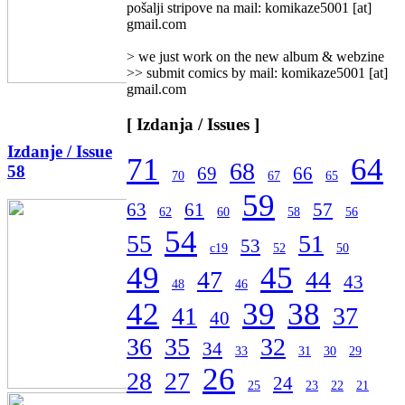
pošalji stripove na mail: komikaze5001 [at]
gmail.com
> we just work on the new album & webzine
>> submit comics by mail: komikaze5001 [at]
gmail.com
[ Izdanja / Issues ]
Izdanje / Issue
71
64
68
58
69
66
70
67
65
59
63
61
57
62
60
58
56
54
55
51
53
c19
52
50
49
45
47
44
43
48
46
42
39
38
41
37
40
36
35
32
34
33
31
30
29
26
28
27
24
25
23
22
21