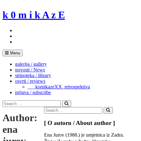
Skip
to
k 0 m i k A z E
content
Menu
galerija / gallery
novosti / News
stripoteka / library
osvrti / reviews
___komikazeXX_retrospektiva
prijava / subscribe
Search
for:
Search
Search
Author:
for:
Search
[ O autoru / About author ]
ena
Ena Jurov (1988.) je umjetnica iz Zadra.
jurov