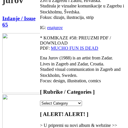
Živi u Zagrebu i Zadru, Hrvatska.
Studirala je vizualne komunikacije u Zagrebu i
Stockholmu, Švedska.
Fokus: dizajn, ilustracija, strip
Izdanje / Issue
65
IG:
enajurov
* KOMIKAZE #58: PREUZMI PDF /
DOWNLOAD
PDF:
MUCHO FUN IS DEAD
Ena Jurov (1988) is an artist from Zadar.
Lives in Zagreb and Zadar, Croatia.
Studied visual communication in Zagreb and
Stockholm, Sweden.
Focus: design, illustration, comics
[ Rubrike / Categories ]
[
Rubrike
/
[ ALERT! ALERT! ]
Categories
]
> U pripremi su novi album & webzine >>