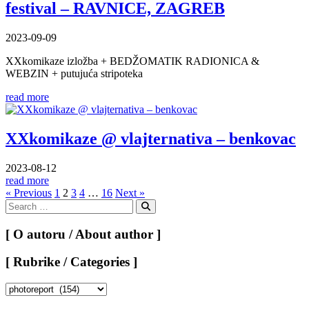
festival – RAVNICE, ZAGREB
2023-09-09
XXkomikaze izložba + BEDŽOMATIK RADIONICA &
WEBZIN + putujuća stripoteka
read more
XXkomikaze @ vlajternativa – benkovac
2023-08-12
read more
Posts
« Previous
1
2
3
4
…
16
Next »
Search
pagination
for:
Search
[ O autoru / About author ]
[ Rubrike / Categories ]
[
Rubrike