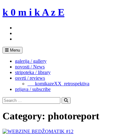
Skip
k 0 m i k A z E
to
content
Menu
galerija / gallery
novosti / News
stripoteka / library
osvrti / reviews
___komikazeXX_retrospektiva
prijava / subscribe
Search
for:
Search
Category:
photoreport