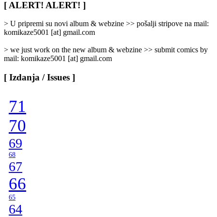
/
[ ALERT! ALERT! ]
Categories
]
> U pripremi su novi album & webzine >> pošalji stripove na mail:
komikaze5001 [at] gmail.com
> we just work on the new album & webzine >> submit comics by
mail: komikaze5001 [at] gmail.com
[ Izdanja / Issues ]
71
70
69
68
67
66
65
64