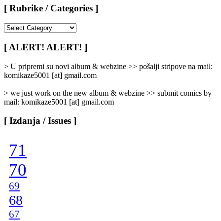
[ Rubrike / Categories ]
[
Rubrike
/
[ ALERT! ALERT! ]
Categories
]
> U pripremi su novi album & webzine >> pošalji stripove na mail:
komikaze5001 [at] gmail.com
> we just work on the new album & webzine >> submit comics by
mail: komikaze5001 [at] gmail.com
[ Izdanja / Issues ]
71
70
69
68
67