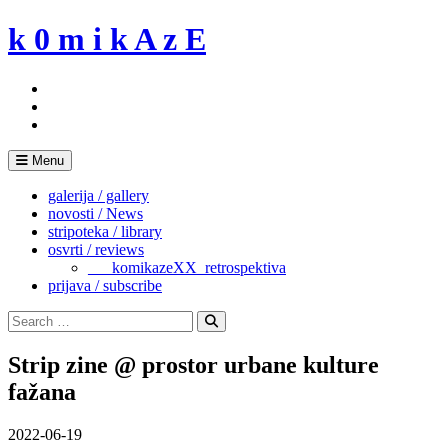
Skip
k 0 m i k A z E
to
content
Menu
galerija / gallery
novosti / News
stripoteka / library
osvrti / reviews
___komikazeXX_retrospektiva
prijava / subscribe
Search
for:
Search
Strip zine @ prostor urbane kulture
fažana
2022-06-19