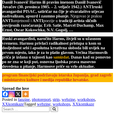
Daniil Ivanovič Harms ili pravim imenom Daniil Ivanovič
Juvačov (30. prosinca 1905. – 2. veljače 1942.)
ANTIruski
avangardni PISAC, satiričar na čije je stvaralaštvo utjecao
nadrealizam, apsurd i zaumno pisanje.
Njegovao je praksu
ANTI
umjetnostI i
ANTI
poezije u
tradiciji artista sličnih
povijesnih razočaranja
;
Eri
k
Satie, Marcel Duchamp, Max
Ernst, Oscar Kokoschka, N.V. Gogolj, …
Ruski avangardisti, naročito Harms, živjeli su u užasnom
vremenu. Harmsu privlaći radikalnost pristupa u kom su
dosljednost sebi i apsolutna kreativna sloboda bili uvijek na
prvom mjestu, iako je za to platio glavom.
Većina Harmsovih
priča je izdana u tajnosti kao
samizdat
.
Danas kad su ponovno
po ne zna se koji put, osnovna ljudska prava masovno
dovedena u pitanje, Harmsove priče su vrlo aktualne.
program financijski podržavaju istarska županija, grad zagreb
i ministarstvo kulture i medija republike hrvatske.
Spread the love
Posted in
fanzine
,
photoreport
,
strip
,
webzine
,
workshops
,
XXkomikaze
Tagged
webzine
,
workshops
,
XXkomikaze
Search
for:
Search