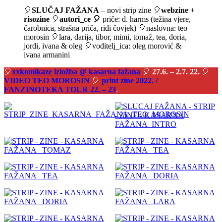
🎈
SLUČAJ FAŽANA
– novi strip zine 🎈
webzine
+
risozine
🎈
autori_ce 🎈
priče: d. harms (težina vjere,
čarobnica, strašna priča, riđi čovjek) 🎈naslovna: teo
morosin 🎈
lara, darija, tibor, mimi, tomaž, tea, doria,
jordi, ivana & oleg
🎈voditelj_ica: oleg morović &
ivana armanini
🎈
xxkomikaze izložba
@ kasarna fažana
🎈
27.6. – 2.7. 22.
🎈
VIDEO TEO MOROSIN
🎈
print zine 2022. /
FANZINOTEKA TOUR 22. – 23
.