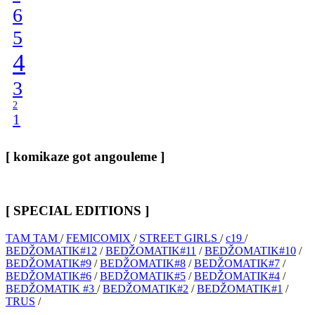
6
5
4
3
2
1
[ komikaze got angouleme ]
[ SPECIAL EDITIONS ]
TAM TAM
/
FEMICOMIX
/
STREET GIRLS
/
c19
/
BEDŽOMATIK#12
/
BEDŽOMATIK#11
/
BEDŽOMATIK#10
/
BEDŽOMATIK#9
/
BEDŽOMATIK#8
/
BEDŽOMATIK#7
/
BEDŽOMATIK#6
/
BEDŽOMATIK#5
/
BEDŽOMATIK#4
/
BEDŽOMATIK #3
/
BEDŽOMATIK#2
/
BEDŽOMATIK#1
/
TRUS
/