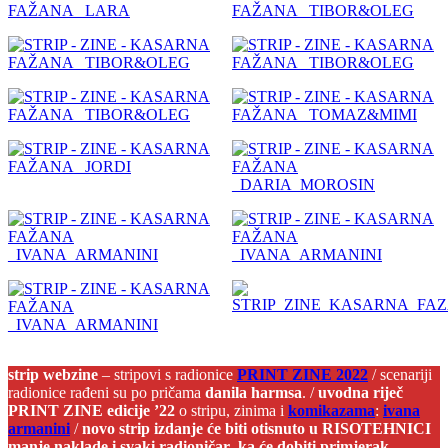
strip webzine
– stripovi s radionice
PRINT ZINE 2022
/ scenariji
radionice rađeni su po pričama
danila harmsa
. /
uvodna riječ
PRINT ZINE edicije ’22
o stripu, zinima i
komikazama
:
ivana
armanini
/
novo
strip izdanje će biti otisnuto u RISOTEHNICI
manje naklade i svaki radioničar_ka će dobiti primjerak