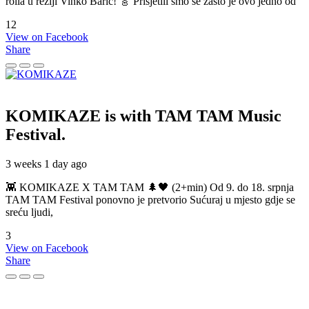
rolla u režiji Vinko Barić! 🎸 Prisjetili smo se zašto je ovo jedno od
12
View on Facebook
Share
KOMIKAZE
is with TAM TAM Music
Festival.
3 weeks 1 day ago
👾 KOMIKAZE X TAM TAM 🌲🖤 (2+min) Od 9. do 18. srpnja
TAM TAM Festival ponovno je pretvorio Sućuraj u mjesto gdje se
sreću ljudi,
3
View on Facebook
Share