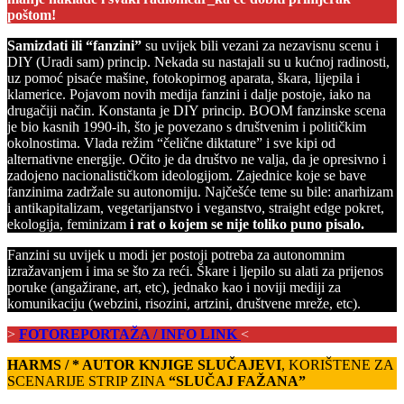
poštom!
Samizdati ili “fanzini”
su uvijek bili vezani za nezavisnu scenu i
DIY (Uradi sam) princip. Nekada su nastajali su u kućnoj radinosti,
uz pomoć pisaće mašine, fotokopirnog aparata, škara, lijepila i
klamerice. Pojavom novih medija fanzini i dalje postoje, iako na
drugačiji način. Konstanta je DIY princip. BOOM fanzinske scena
je bio kasnih 1990-ih, što je povezano s društvenim i političkim
okolnostima. Vlada režim “čelične diktature” i sve kipi od
alternativne energije. Očito je da društvo ne valja, da je opresivno i
zadojeno nacionalističkom ideologijom. Zajednice koje se bave
fanzinima zadržale su autonomiju. Najčešće teme su bile: anarhizam
i antikapitalizam, vegetarijanstvo i veganstvo, straight edge pokret,
ekologija, feminizam
i rat o kojem se nije toliko puno pisalo.
Fanzini su uvijek u modi jer postoji potreba za autonomnim
izražavanjem i ima se što za reći. Škare i ljepilo su alati za prijenos
poruke (angažirane, art, etc), jednako kao i noviji mediji za
komunikaciju (webzini, risozini, artzini, društvene mreže, etc).
>
FOTOREPORTAŽA / INFO LINK
<
HARMS / * AUTOR KNJIGE SLUČAJEVI
, KORIŠTENE ZA
SCENARIJE STRIP ZINA
“SLUČAJ FAŽANA”