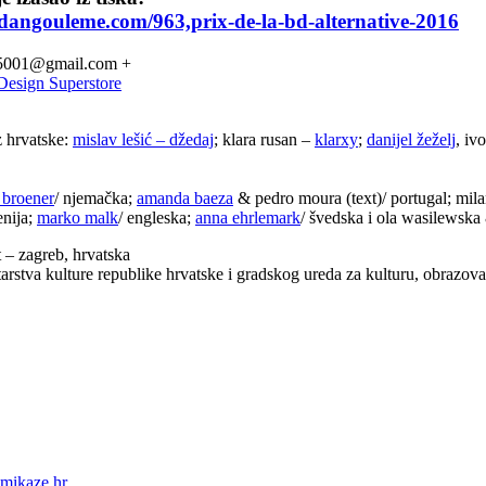
dangouleme.com/963,prix-de-la-bd-alternative-2016
ze5001@gmail.com +
Design Superstore
iz hrvatske:
mislav lešić – džedaj
; klara rusan –
klarxy
;
danijel žeželj
, iv
 broener
/ njemačka;
amanda baeza
& pedro moura (text)/ portugal; mil
enija;
marko malk
/ engleska;
anna ehrlemark
/ švedska i ola wasilewska 
t – zagreb, hrvatska
rstva kulture republike hrvatske i gradskog ureda za kulturu, obrazovan
mikaze.hr