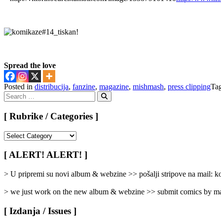
Spread the love
Posted in
distribucija
,
fanzine
,
magazine
,
mishmash
,
press clipping
Ta
Search
for:
Search
[ Rubrike / Categories ]
[
Rubrike
/
[ ALERT! ALERT! ]
Categories
]
> U pripremi su novi album & webzine >> pošalji stripove na mail:
> we just work on the new album & webzine >> submit comics by ma
[ Izdanja / Issues ]