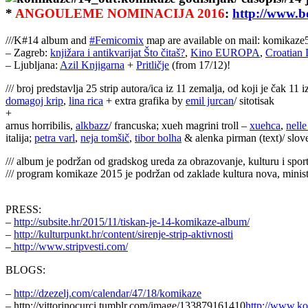
*
ANGOULEME NOMINACIJA 2016
:
http://www.b
///K#14 album and
‪#‎
Femicomix‬
map are available on mail: komika
– Zagreb:
knjižara i antikvarijat Što čitaš?
,
Kino EUROPA
,
Croatian 
– Ljubljana:
Azil Knjigarna
+
Pritličje
(from 17/12)!
/// broj predstavlja 25 strip autora/ica iz 11 zemalja, od koji je čak 11 
domagoj krip
,
lina rica
+ extra grafika by
emil jurcan
/ sitotisak
+
arnus horribilis,
alkbazz
/ francuska; xueh magrini troll –
xuehca
,
nelle
italija;
petra varl
,
neja tomšič
,
tibor bolha
& alenka pirman (text)/ slov
/// album je podržan od gradskog ureda za obrazovanje, kulturu i spor
/// program komikaze 2015 je podržan od zaklade kultura nova, minista
PRESS:
–
http://subsite.hr/2015/11/tiskan-je-14-komikaze-album/
–
http://kulturpunkt.hr/content/sirenje-strip-aktivnosti
–
http://www.stripvesti.com/
BLOGS:
–
http://dzezelj.com/calendar/47/18/komikaze
– http://vittorinocurci.tumblr.com/image/133879161410
http://www.ko