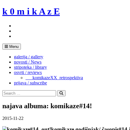
Skip
k 0 m i k A z E
to
content
Menu
galerija / gallery
novosti / News
stripoteka / library
osvrti / reviews
___komikazeXX_retrospektiva
prijava / subscribe
Search
for:
Search
najava albuma: komikaze#14!
2015-11-22
komikaze godišnjak/ časopis#14 je