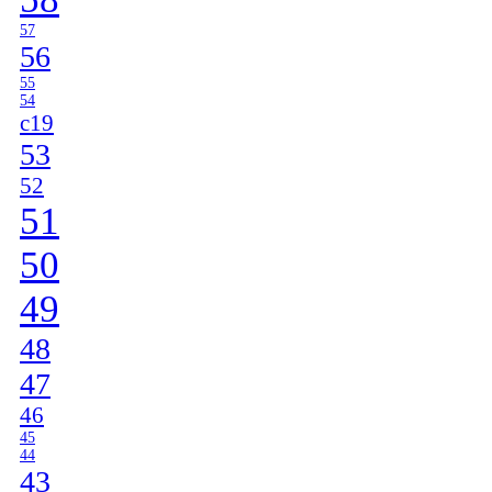
57
56
55
54
c19
53
52
51
50
49
48
47
46
45
44
43