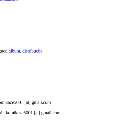
gged
album
,
distribucija
 komikaze5001 [at] gmail.com
il: komikaze5001 [at] gmail.com