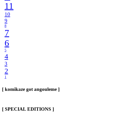
11
10
9
8
7
6
5
4
3
2
1
[ komikaze got angouleme ]
[ SPECIAL EDITIONS ]