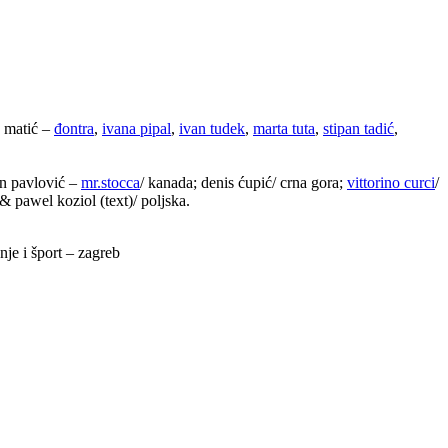
o matić –
đontra
,
ivana pipal
,
ivan tudek
,
marta tuta
,
stipan tadić
,
an pavlović –
mr.stocca
/ kanada; denis ćupić/ crna gora;
vittorino curci
/
& pawel koziol (text)/ poljska.
je i šport – zagreb