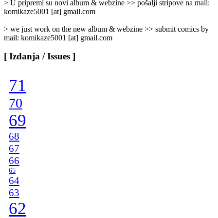
> U pripremi su novi album & webzine >> pošalji stripove na mail:
komikaze5001 [at] gmail.com
> we just work on the new album & webzine >> submit comics by
mail: komikaze5001 [at] gmail.com
[ Izdanja / Issues ]
71
70
69
68
67
66
65
64
63
62