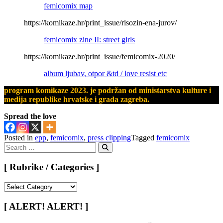
femicomix map
https://komikaze.hr/print_issue/risozin-ena-jurov/
femicomix zine II: street girls
https://komikaze.hr/print_issue/femicomix-2020/
album ljubav, otpor &td / love resist etc
program komikaze 2023. je podržan od ministarstva kulture i
medija republike hrvatske i grada zagreba.
Spread the love
Posted in
epp
,
femicomix
,
press clipping
Tagged
femicomix
Search
for:
Search
[ Rubrike / Categories ]
[
Rubrike
/
[ ALERT! ALERT! ]
Categories
]