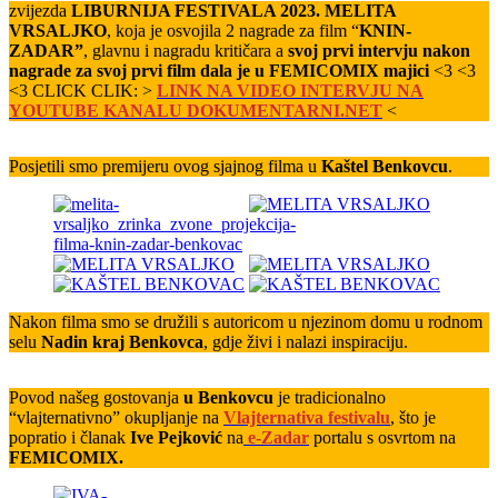
zvijezda
LIBURNIJA FESTIVALA 2023. MELITA
VRSALJKO
, koja je osvojila 2 nagrade za film “
KNIN-
ZADAR”
, glavnu i nagradu kritičara a
svoj prvi intervju nakon
nagrade za svoj prvi film dala je u FEMICOMIX majici
<3 <3
<3 CLICK CLIK: >
LINK NA VIDEO INTERVJU NA
YOUTUBE KANALU DOKUMENTARNI.NET
<
Posjetili smo premijeru ovog sjajnog filma u
Kaštel Benkovcu
.
Nakon filma smo se družili s autoricom u njezinom domu u rodnom
selu
Nadin kraj Benkovca
, gdje živi i nalazi inspiraciju.
Povod našeg gostovanja
u Benkovcu
je tradicionalno
“vlajternativno” okupljanje na
Vlajternativa festival
u
, što je
popratio i članak
Ive Pejković
na
e-Zadar
portalu s osvrtom na
FEMICOMIX.