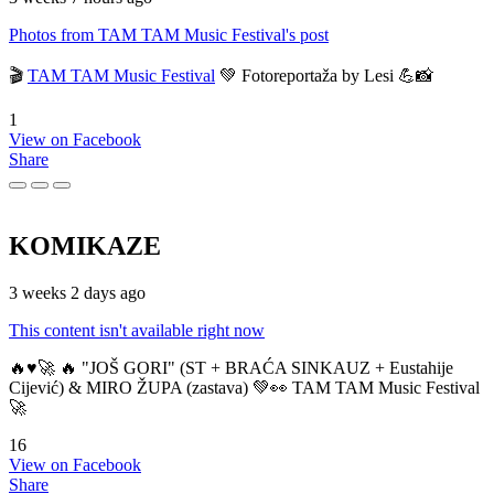
Photos from TAM TAM Music Festival's post
🎬
TAM TAM Music Festival
💚 Fotoreportaža by Lesi 💪📸
1
View on Facebook
Share
KOMIKAZE
3 weeks 2 days ago
This content isn't available right now
🔥♥️🚀 🔥 "JOŠ GORI" (ST + BRAĆA SINKAUZ + Eustahije
Cijević) & MIRO ŽUPA (zastava) 💚👀 TAM TAM Music Festival
🚀
16
View on Facebook
Share