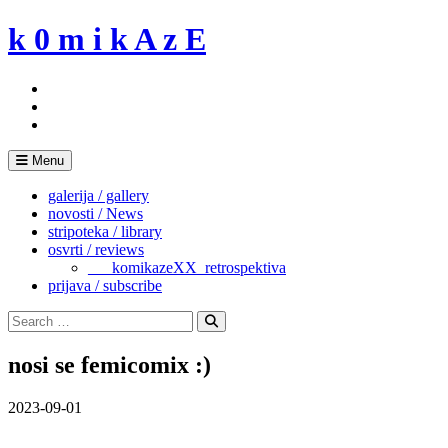
Skip
k 0 m i k A z E
to
content
Menu
galerija / gallery
novosti / News
stripoteka / library
osvrti / reviews
___komikazeXX_retrospektiva
prijava / subscribe
Search
for:
Search
nosi se femicomix :)
2023-09-01