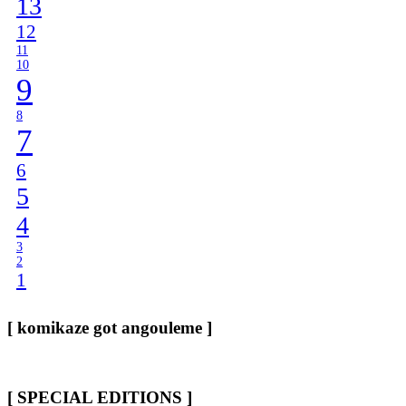
13
12
11
10
9
8
7
6
5
4
3
2
1
[ komikaze got angouleme ]
[ SPECIAL EDITIONS ]