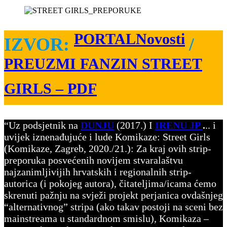
PORTALNovosti
IZVOR:
/
PREUZMI FANZIN STREET
GIRLS – PDF
“Uz podsjetnik na
DUNJU
(2017.) I
IRENU JP
.
.. i
uvijek iznenađujuće i lude
Komikaze
: Street Girls
(Komikaze, Zagreb, 2020./21.): Za kraj ovih strip-
preporuka posvećenih novijem stvaralaštvu
najzanimljivijih hrvatskih i regionalnih strip-
autorica (i pokojeg autora), čitateljima/icama ćemo
skrenuti pažnju na svježi projekt perjanica ovdašnjeg
“alternativnog” stripa (ako takav postoji na sceni bez
mainstreama u standardnom smislu), Komikaza –