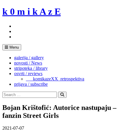
Skip
k 0 m i k A z E
to
content
Menu
galerija / gallery
novosti / News
stripoteka / library
osvrti / reviews
___komikazeXX_retrospektiva
prijava / subscribe
Search
for:
Search
Bojan Krištofić: Autorice nastupaju –
fanzin Street Girls
2021-07-07