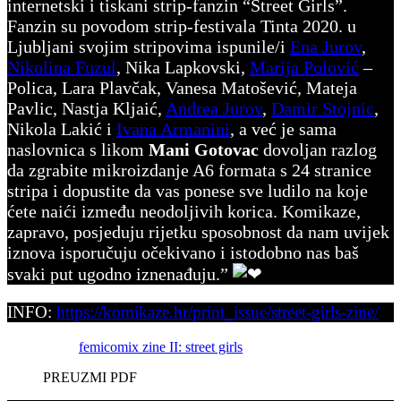
internetski i tiskani strip-fanzin “Street Girls”.
Fanzin su povodom strip-festivala Tinta 2020. u
Ljubljani svojim stripovima ispunile/i
Ena Jurov
,
Nikolina Fuzul
, Nika Lapkovski,
Marija Polović
–
Polica, Lara Plavčak, Vanesa Matošević, Mateja
Pavlic, Nastja Kljaić,
Andrea Jurov
,
Damir Stojnic
,
Nikola Lakić i
Ivana Armanini
, a već je sama
naslovnica s likom
Mani Gotovac
dovoljan razlog
da zgrabite mikroizdanje A6 formata s 24 stranice
stripa i dopustite da vas ponese sve ludilo na koje
ćete naići između neodoljivih korica. Komikaze,
zapravo, posjeduju rijetku sposobnost da nam uvijek
iznova isporučuju očekivano i istodobno nas baš
svaki put ugodno iznenađuju.”
INFO:
https://komikaze.hr/print_issue/street-girls-zine/
femicomix zine II: street girls
PREUZMI PDF