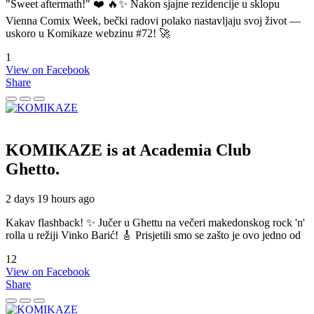
"Sweet aftermath!" ❤️ 🔥✨ Nakon sjajne rezidencije u sklopu
Vienna Comix Week, bečki radovi polako nastavljaju svoj život —
uskoro u Komikaze webzinu #72! 🚀
1
View on Facebook
Share
KOMIKAZE
is at Academia Club
Ghetto.
2 days 19 hours ago
Kakav flashback! ✨ Jučer u Ghettu na večeri makedonskog rock 'n'
rolla u režiji Vinko Barić! 🎸 Prisjetili smo se zašto je ovo jedno od
12
View on Facebook
Share