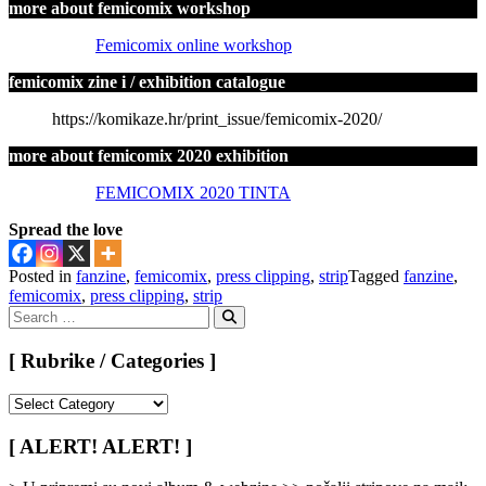
more about femicomix workshop
Femicomix online workshop
femicomix zine i / exhibition catalogue
https://komikaze.hr/print_issue/femicomix-2020/
more about femicomix 2020 exhibition
FEMICOMIX 2020 TINTA
Spread the love
Posted in
fanzine
,
femicomix
,
press clipping
,
strip
Tagged
fanzine
,
femicomix
,
press clipping
,
strip
Search
for:
Search
[ Rubrike / Categories ]
[
Rubrike
/
[ ALERT! ALERT! ]
Categories
]