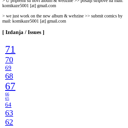
> U pripremi su novi album & webzine >> pošalji stripove na mail:
komikaze5001 [at] gmail.com
> we just work on the new album & webzine >> submit comics by
mail: komikaze5001 [at] gmail.com
[ Izdanja / Issues ]
71
70
69
68
67
66
65
64
63
62