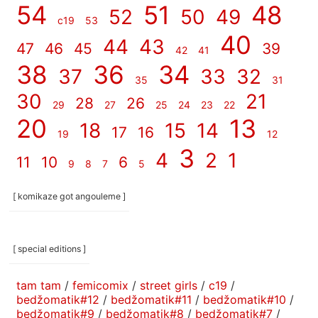
54
51
48
52
50
49
c19
53
40
44
43
47
46
45
39
42
41
38
36
34
37
33
32
35
31
30
21
28
26
29
27
25
24
23
22
20
13
18
15
14
17
16
19
12
3
4
2
1
11
10
6
9
8
7
5
[ komikaze got angouleme ]
[ special editions ]
tam tam
/
femicomix
/
street girls
/
c19
/
bedžomatik#12
/
bedžomatik#11
/
bedžomatik#10
/
bedžomatik#9
/
bedžomatik#8
/
bedžomatik#7
/