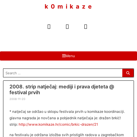
to
k 0 m i k a z e
content
Menu
search
for:
2008. strip natječaj: mediji i prava djeteta @
festival prvih
2008-11-20
* natječaj se održao u sklopu festivala prvih u komikaze koordinaciji.
glavna nagrada je novčana a pobjednik natječaja je: dražen brkić!
strip:
http://www.komikaze.hr/comic/brkic-drazen/21
na festivalu je održana izložba svih pristiglih radova u zagrebačkom