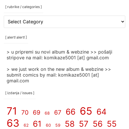
[ rubrike / categories ]
[
rubrike
/
categories
[ alert! alert! ]
]
> u pripremi su novi album & webzine >> pošalji
stripove na mail: komikaze5001 [at] gmail.com
> we just work on the new album & webzine >>
submit comics by mail: komikaze5001 [at]
gmail.com
[ izdanja / issues ]
71
65
66
64
70
69
67
68
63
61
58
57
56
55
62
60
59