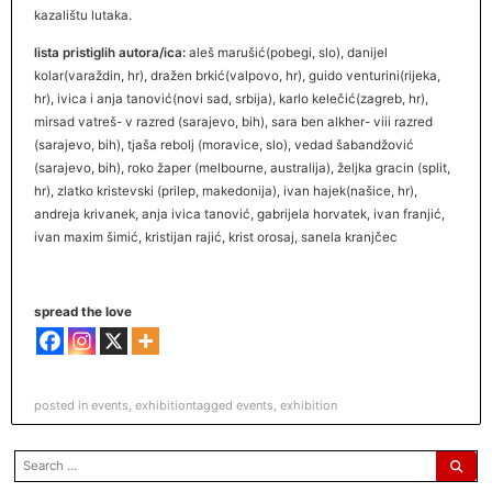
kazalištu lutaka.
lista pristiglih autora/ica:
aleš marušić(pobegi, slo), danijel
kolar(varaždin, hr), dražen brkić(valpovo, hr), guido venturini(rijeka,
hr), ivica i anja tanović(novi sad, srbija), karlo kelečić(zagreb, hr),
mirsad vatreš- v razred (sarajevo, bih), sara ben alkher- viii razred
(sarajevo, bih), tjaša rebolj (moravice, slo), vedad šabandžović
(sarajevo, bih), roko žaper (melbourne, australija), željka gracin (split,
hr), zlatko kristevski (prilep, makedonija), ivan hajek(našice, hr),
andreja krivanek, anja ivica tanović, gabrijela horvatek, ivan franjić,
ivan maxim šimić, kristijan rajić, krist orosaj, sanela kranjčec
spread the love
posted in
events
,
exhibition
tagged
events
,
exhibition
search
for: