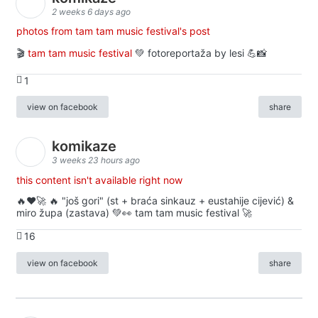
2 weeks 6 days ago
photos from tam tam music festival's post
🎬
tam tam music festival
💚 fotoreportaža by lesi 💪📸
1
view on facebook
share
komikaze
3 weeks 23 hours ago
this content isn't available right now
🔥♥️🚀 🔥 "još gori" (st + braća sinkauz + eustahije cijević) &
miro župa (zastava) 💚👀 tam tam music festival 🚀
16
view on facebook
share