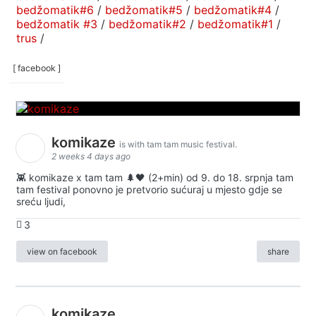
bedžomatik#6
/
bedžomatik#5
/
bedžomatik#4
/
bedžomatik #3
/
bedžomatik#2
/
bedžomatik#1
/
trus
/
[ facebook ]
komikaze
is with tam tam music festival.
2 weeks 4 days ago
👾 komikaze x tam tam 🌲🖤 (2+min) od 9. do 18. srpnja tam
tam festival ponovno je pretvorio sućuraj u mjesto gdje se
sreću ljudi,
3
view on facebook
share
komikaze