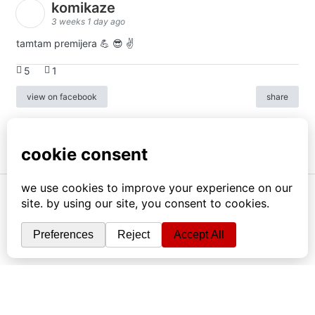
komikaze
3 weeks 1 day ago
tamtam premijera 💪 😎 ✌️
5
1
view on facebook
share
info
|
kontakt
|
donatori