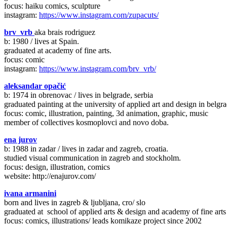
focus: haiku comics, sculpture
instagram:
https://www.instagram.com/zupacuts/
brv_vrb
aka brais rodriguez
b: 1980 / lives at Spain.
graduated at academy of fine arts.
focus: comic
instagram:
https://www.instagram.com/brv_vrb/
aleksandar opačić
b: 1974 in obrenovac / lives in belgrade, serbia
graduated painting at the university of applied art and design in belgra
focus: comic, illustration, painting, 3d animation, graphic, music
member of collectives kosmoplovci and novo doba.
ena jurov
b: 1988 in zadar / lives in zadar and zagreb, croatia.
studied visual communication in zagreb and stockholm.
focus: design, illustration, comics
website: http://enajurov.com/
ivana armanini
born and lives in zagreb & ljubljana, cro/ slo
graduated at school of applied arts & design and academy of fine arts 
focus: comics, illustrations/ leads komikaze project since 2002