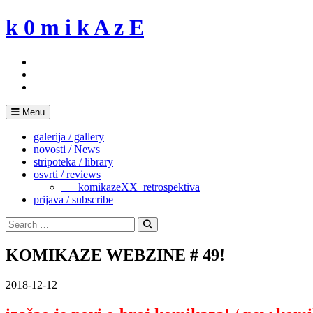
Skip
k 0 m i k A z E
to
content
Menu
galerija / gallery
novosti / News
stripoteka / library
osvrti / reviews
___komikazeXX_retrospektiva
prijava / subscribe
Search
for:
Search
KOMIKAZE WEBZINE # 49!
2018-12-12