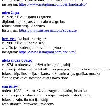
instagram:
https://www.instagram.com/bernhardaxilko/
miro župa
r: 1978. / živi u splitu i zagrebu.
diplomirao je kiparstvo na alu u zagrebu.
fokus: haiku strip, kiparstvo
Instagram:
https://www.instagram.com/zupacuts/
brv_vrb
aka brais rodriguez
r: 1980. / živi u Španjolskoj.
završio je akademiju likovnih umjetnosti.
instagram:
https://www.instagram.com/brv_vrb/
aleksandar opačić
r: 1974. u obrenovcu / živi u beogradu, srbija.
završio je slikarstvo na fakultetu za primjenjenu umjetnost i dizajn u 
fokus: strip, ilustracija, slikartsvo, 3d animacija, grafika, muzika
član je kolektiva kosmoplovci i novo doba.
ena jurov
rođena 1988. u zadru. / živi u zagrebu i zadru, hrvatska.
studirala je vizualne komunikacije u zagrebu i stockholmu.
fokus: dizajn, ilustracija i strip
web stranica: http://enajurov.com/