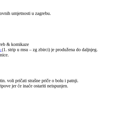
kovnih umjetnosti u zagrebu.
greb & komikaze
a
(1. strip u msu – zg zbirci) je produžena do daljnjeg.
nice.
n. voli pričati strašne priče o bolu i patnji.
ipove jer će inaće ostariti neispunjen.