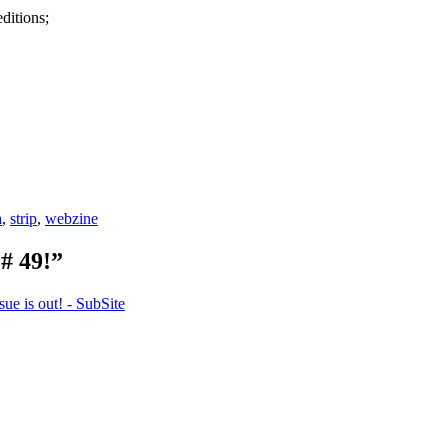
editions;
a
,
strip
,
webzine
 49!”
ue is out! - SubSite