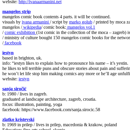
website:
http://ivanaarmanini.net
mangelos strip
mangelos comic book contents 4 parts. it will be continued.
visuals by
ivana armanini
/ script by
marko golub
/ printed by moca z
mangelos /
wikipedia
/ comic book:
mangelos vol.1
/
comic exhibition
(1st comic in the collection of the moca – zagreb) is
/ ministry of culture bought 150 mangelos comic books for the network
/
facebook
iestyn
based in brighton, uk.
info: “iestyn likes to explain how to pronounce his name – it’s yestin.
he likes to tell terrible puns and obscure stories about pain and suffe
he won’t let life stop him making comics any more or he’ll age unfulfi
website:
iestyn
sanja siročić
b: 1980 / lives in zagreb.
graduated at landscape architecture, zagreb, croatia.
focus: illustration, painting, yoga
facebook: https://www.facebook.com/sanja.sirocic.58
zlatko kristevski
b: 1969 in prilep / lives in prilep, macedonia & krakow, poland
Education: fine arts school, skopje