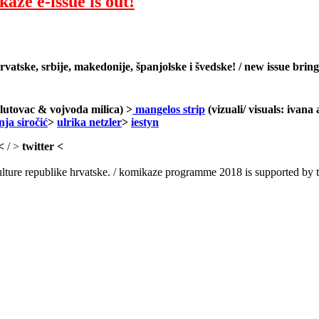
aze e-issue is out!
rvatske, srbije, makedonije, španjolske i švedske!
/ new issue brin
 lutovac & vojvoda milica) >
mangelos strip
(vizuali/ visuals: ivana
nja siročić
>
ulrika netzler
>
iestyn
<
/ >
twitter <
ture republike hrvatske. / komikaze programme 2018 is supported by the