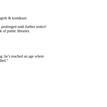
agreb & komikaze.
 prolonged until further notice!
 of public libraries.
ring. he’s reached an age where
lled.”