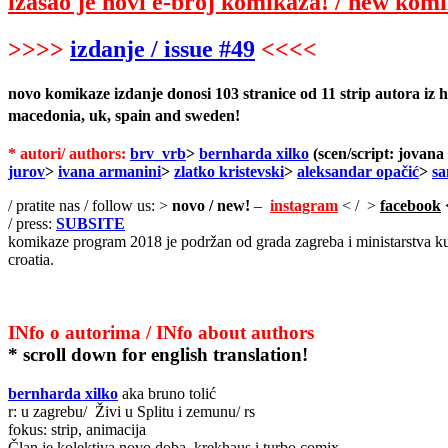
izašao je novi e-broj komikaza! / new komik
>>>>
izdanje / issue #49
<<<<
novo komikaze izdanje donosi 103 stranice od 11 strip autora iz h
macedonia, uk, spain and sweden!
* autori/ authors:
brv_vrb
>
bernharda xilko
(scen/script: jovana
jurov
>
ivana armanini
>
zlatko kristevski
>
aleksandar opačić
>
sa
/ pratite nas / follow us: >
novo / new!
–
instagram
< / >
facebook
/ press:
SUBSITE
komikaze program 2018 je podržan od grada zagreba i ministarstva kul
croatia.
INfo o autorima / INfo about authors
* scroll down for english translation!
bernharda xilko
aka
bruno tolić
r: u zagrebu/ Živi u Splitu i zemunu/ rs
fokus: strip, animacija
Član je kolektiva novo doba, krekhaus i turbo comix.