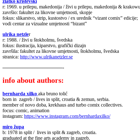
zlatko kristevski
r: 1969. u prilepu, makedonija / živi u prilepu, makedonija & krakowu
završio: fakultet za likovne umjetnosti, skopje
fokus: slikarstvo, strip, kustostvo / ex urednik “vizant comix” edicije;
vodi centar za vizualne umjetnosti “bizant”
ulrika netzle
r
r: 1988. / živi u štokholmu, švedska
fokus: ilustracija, kiparstvo, grafički dizajn
završila: fakultet za likovne umjetnosti, štokholmu, švedska
stranica:
http://www.ulrikanetzler.se
————————————-
info about authors:
bernharda xilko
aka
bruno tolić
born in zagreb / lives in split, croatia & zemun, serbia.
member of novo doba, krekhaus and turbo comix collectives.
focus: comic, animation
instagram:
https://www.instagram.com/bernhardaxilko/
miro župa
b: 1978 in split / lives in split & zagreb, croatia.
graduated at the fine arts academy in zagreb.