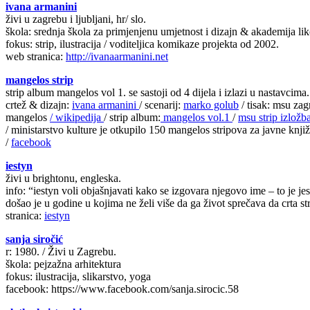
ivana armanini
živi u zagrebu i ljubljani, hr/ slo.
škola: srednja škola za primjenjenu umjetnost i dizajn & akademija li
fokus: strip, ilustracija / voditeljica komikaze projekta od 2002.
web stranica:
http://ivanaarmanini.net
mangelos strip
strip album mangelos vol 1. se sastoji od 4 dijela i izlazi u nastavcima.
crtež & dizajn:
ivana armanini
/ scenarij:
marko golub
/ tisak: msu za
mangelos
/ wikipedija
/ strip album:
mangelos vol.1
/
msu strip izložb
/ ministarstvo kulture je otkupilo 150 mangelos stripova za javne knjiž
/
facebook
iestyn
živi u brightonu, engleska.
info: “iestyn voli objašnjavati kako se izgovara njegovo ime – to je jesti
došao je u godine u kojima ne želi više da ga život sprečava da crta str
stranica:
iestyn
sanja siročić
r: 1980. / Živi u Zagrebu.
škola: pejzažna arhitektura
fokus: ilustracija, slikarstvo, yoga
facebook: https://www.facebook.com/sanja.sirocic.58