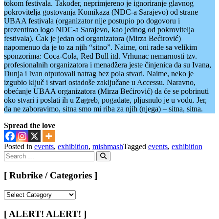
tokom festivala. Također, neprimjereno je ignoriranje glavnog
pokrovitelja gostovanja Komikaza (NDC-a Sarajevo) od strane
UBAA festivala (organizator nije postupio po dogovoru i
prezentirao logo NDC-a Sarajevo, kao jednog od pokrovitelja
festivala). Čak je jedan od organizatora (Mirza Bećirović)
napomenuo da je to za njih “sitno”. Naime, oni rade sa velikim
sponzorima: Coca-Cola, Red Bull itd. Vrhunac nemarnosti tzv.
profesionalnih organizatora i menadžera jeste činjenica da su Ivana,
Dunja i Ivan otputovali natrag bez pola stvari. Naime, neko je
izgubio ključ i stvari ostadoše zaključane u Accessu. Naravno,
obećanje UBAA organizatora (Mirza Bećirović) da će se pobrinuti
oko stvari i poslati ih u Zagreb, pogađate, pljusnulo je u vodu. Jer,
da ne zaboravimo, sitna smo mi riba za njih (njega) – sitna, sitna.
Spread the love
Posted in
events
,
exhibition
,
mishmash
Tagged
events
,
exhibition
Search
for:
Search
[ Rubrike / Categories ]
[
Rubrike
/
[ ALERT! ALERT! ]