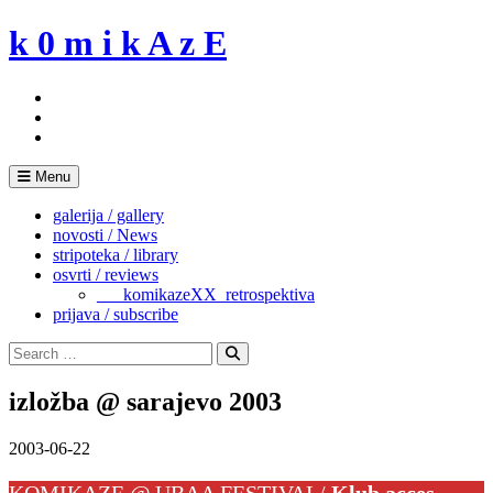
Skip
k 0 m i k A z E
to
content
Menu
galerija / gallery
novosti / News
stripoteka / library
osvrti / reviews
___komikazeXX_retrospektiva
prijava / subscribe
Search
for:
Search
izložba @ sarajevo 2003
2003-06-22
KOMIKAZE @ UBAA FESTIVAL/
Klub acces,