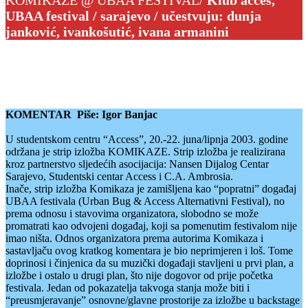
UBAA festival / sarajevo / učestvuju: dunja
janković, ivankošutić, ivana armanini
KOMENTAR Piše: Igor Banjac
U studentskom centru “Access”, 20.-22. juna/lipnja 2003. godine
održana je strip izložba KOMIKAZE. Strip izložba je realizirana
kroz partnerstvo sljedećih asocijacija: Nansen Dijalog Centar
Sarajevo, Studentski centar Access i C.A. Ambrosia.
Inače, strip izložba Komikaza je zamišljena kao “popratni” događaj
UBAA festivala (Urban Bug & Access Alternativni Festival), no
prema odnosu i stavovima organizatora, slobodno se može
promatrati kao odvojeni događaj, koji sa pomenutim festivalom nije
imao ništa. Odnos organizatora prema autorima Komikaza i
sastavljaču ovog kratkog komentara je bio neprimjeren i loš. Tome
doprinosi i činjenica da su muzički događaji stavljeni u prvi plan, a
izložbe i ostalo u drugi plan, što nije dogovor od prije početka
festivala. Jedan od pokazatelja takvoga stanja može biti i
“preusmjeravanje” osnovne/glavne prostorije za izložbe u backstage