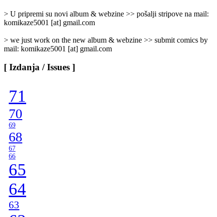
Categories
]
> U pripremi su novi album & webzine >> pošalji stripove na mail:
komikaze5001 [at] gmail.com
> we just work on the new album & webzine >> submit comics by
mail: komikaze5001 [at] gmail.com
[ Izdanja / Issues ]
71
70
69
68
67
66
65
64
63