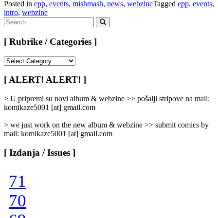
Posted in
epp
,
events
,
mishmash
,
news
,
webzine
Tagged
epp
,
events
,
intro
,
webzine
Search
for:
Search
[ Rubrike / Categories ]
[
Rubrike
/
[ ALERT! ALERT! ]
Categories
]
> U pripremi su novi album & webzine >> pošalji stripove na mail:
komikaze5001 [at] gmail.com
> we just work on the new album & webzine >> submit comics by
mail: komikaze5001 [at] gmail.com
[ Izdanja / Issues ]
71
70