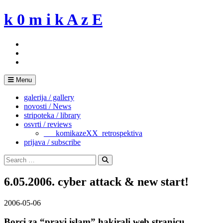
Skip
k 0 m i k A z E
to
content
Menu
galerija / gallery
novosti / News
stripoteka / library
osvrti / reviews
___komikazeXX_retrospektiva
prijava / subscribe
Search
for:
Search
6.05.2006. cyber attack & new start!
2006-05-06
Borci za “pravi islam” hakirali web stranicu