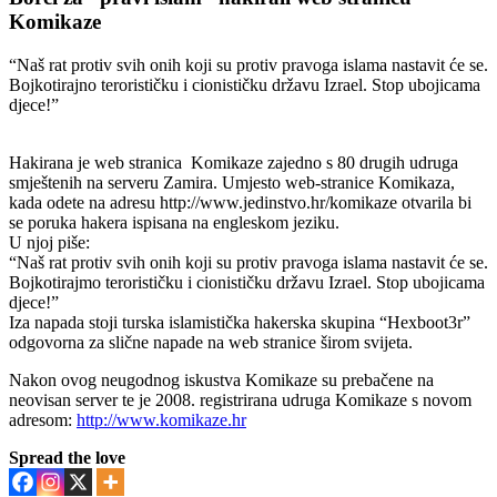
Komikaze
“Naš rat protiv svih onih koji su protiv pravoga islama nastavit će se.
Bojkotirajno terorističku i cionističku državu Izrael. Stop ubojicama
djece!”
Hakirana je web stranica Komikaze zajedno s 80 drugih udruga
smještenih na serveru Zamira. Umjesto web-stranice Komikaza,
kada odete na adresu http://www.jedinstvo.hr/komikaze otvarila bi
se poruka hakera ispisana na engleskom jeziku.
U njoj piše:
“Naš rat protiv svih onih koji su protiv pravoga islama nastavit će se.
Bojkotirajmo terorističku i cionističku državu Izrael. Stop ubojicama
djece!”
Iza napada stoji turska islamistička hakerska skupina “Hexboot3r”
odgovorna za slične napade na web stranice širom svijeta.
Nakon ovog neugodnog iskustva Komikaze su prebačene na
neovisan server te je 2008. registrirana udruga Komikaze s novom
adresom:
http://www.komikaze.hr
Spread the love