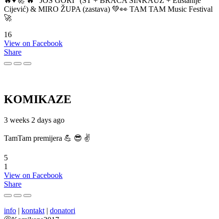
🔥♥️🚀 🔥 "JOŠ GORI" (ST + BRAĆA SINKAUZ + Eustahije
Cijević) & MIRO ŽUPA (zastava) 💚👀 TAM TAM Music Festival
🚀
16
View on Facebook
Share
KOMIKAZE
3 weeks 2 days ago
TamTam premijera 💪 😎 ✌️
5
1
View on Facebook
Share
info
|
kontakt
|
donatori