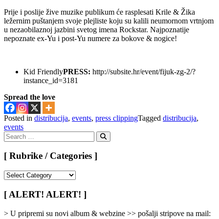
Prije i poslije žive muzike publikum će rasplesati Krile & Žika
ležernim puštanjem svoje plejliste koju su kalili neumornom vrtnjom
u nezaobilaznoj jazbini svetog imena Rockstar. Najpoznatije
nepoznate ex-Yu i post-Yu numere za bokove & nogice!
Kid Friendly
PRESS:
http://subsite.hr/event/fijuk-zg-2/?
instance_id=3181
Spread the love
Posted in
distribucija
,
events
,
press clipping
Tagged
distribucija
,
events
Search
for:
Search
[ Rubrike / Categories ]
[
Rubrike
/
[ ALERT! ALERT! ]
Categories
]
> U pripremi su novi album & webzine >> pošalji stripove na mail: