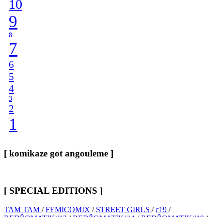
10
9
8
7
6
5
4
3
2
1
[ komikaze got angouleme ]
[ SPECIAL EDITIONS ]
TAM TAM
/
FEMICOMIX
/
STREET GIRLS
/
c19
/