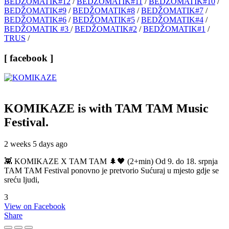
BEDŽOMATIK#12
/
BEDŽOMATIK#11
/
BEDŽOMATIK#10
/
BEDŽOMATIK#9
/
BEDŽOMATIK#8
/
BEDŽOMATIK#7
/
BEDŽOMATIK#6
/
BEDŽOMATIK#5
/
BEDŽOMATIK#4
/
BEDŽOMATIK #3
/
BEDŽOMATIK#2
/
BEDŽOMATIK#1
/
TRUS
/
[ facebook ]
KOMIKAZE
is with TAM TAM Music
Festival.
2 weeks 5 days ago
👾 KOMIKAZE X TAM TAM 🌲🖤 (2+min) Od 9. do 18. srpnja
TAM TAM Festival ponovno je pretvorio Sućuraj u mjesto gdje se
sreću ljudi,
3
View on Facebook
Share