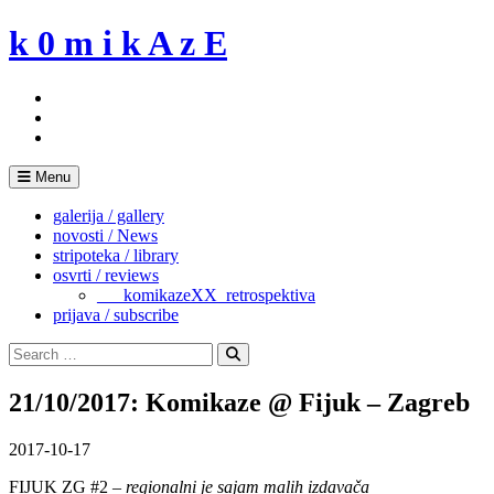
Skip
k 0 m i k A z E
to
content
Menu
galerija / gallery
novosti / News
stripoteka / library
osvrti / reviews
___komikazeXX_retrospektiva
prijava / subscribe
Search
for:
Search
21/10/2017: Komikaze @ Fijuk – Zagreb
2017-10-17
FIJUK ZG #2 –
regionalni je sajam malih izdavača