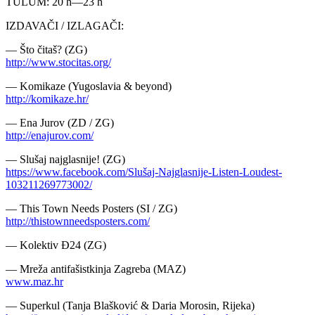
TULUM: 20 h―23 h
IZDAVAČI / IZLAGAČI:
― Što čitaš? (ZG)
http://www.stocitas.org/
― Komikaze (Yugoslavia & beyond)
http://komikaze.hr/
― Ena Jurov (ZD / ZG)
http://enajurov.com/
― Slušaj najglasnije! (ZG)
https://www.facebook.com/
Slušaj-Najglasnije-Listen-L
oudest-
103211269773002/
― This Town Needs Posters (SI / ZG)
http://
thistownneedsposters.com/
― Kolektiv Đ24 (ZG)
― Mreža antifašistkinja Zagreba (MAZ)
www.maz.hr
― Superkul (Tanja Blašković & Daria Morosin, Rijeka)