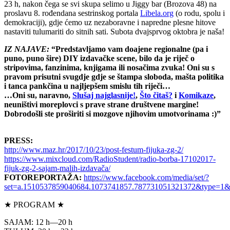
23 h, nakon čega se svi skupa selimo u Jiggy bar (Brozova 48) na
proslavu 8. rođendana sestrinskog portala
Libela.org
(o rodu, spolu i
demokraciji), gdje ćemo uz nezaboravne i napredne plesne hitove
nastaviti tulumariti do sitnih sati. Subota dvajsprvog oktobra je naša!
IZ NAJAVE:
“Predstavljamo vam doajene regionalne (pa i
puno, puno šire) DIY izdavačke scene, bilo da je riječ o
stripovima, fanzinima, knjigama ili nosačima zvuka! Oni su s
pravom prisutni svugdje gdje se štampa sloboda, mašta politika
i tanca pankčina u najljepšem smislu tih riječi…
…Oni su, naravno,
Slušaj najglasnije!
,
Što čitaš?
i
Komikaze
,
neuništivi moreplovci s prave strane društvene margine!
Dobrodošli ste proširiti si mozgove njihovim umotvorinama
:)”
PRESS:
http://www.maz.hr/2017/10/23/post-festum-fijuka-zg-2/
https://www.mixcloud.com/RadioStudent/radio-borba-17102017-
fijuk-zg-2-sajam-malih-izdavača/
FOTOREPORTAŽA:
https://www.facebook.com/media/set/?
set=a.1510537859040684.1073741857.787731051321372&type=1&
★ PROGRAM ★
SAJAM: 12 h―20 h