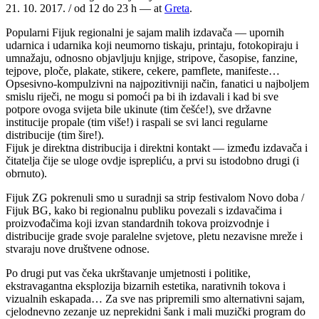
21. 10. 2017. / od 12 do 23 h
— at
Greta
.
Popularni Fijuk regionalni je sajam malih izdavača ― upornih
udarnica i udarnika koji neumorno tiskaju, printaju, fotokopiraju i
umnažaju, odnosno objavljuju knjige, stripove, časopise, fanzine,
tejpove, ploče, plakate, stikere, cekere, pamflete, manifeste…
Opsesivno-kompulzivni na najpozitivniji način, fanatici u najboljem
smislu riječi, ne mogu si pomoći pa bi ih izdavali i kad bi sve
potpore ovoga svijeta bile ukinute (tim češće!), sve državne
institucije propale (tim više!) i raspali se svi lanci regularne
distribucije (tim šire!).
Fijuk je direktna distribucija i direktni kontakt ― između izdavača i
čitatelja čije se uloge ovdje isprepliću, a prvi su istodobno drugi (i
obrnuto).
Fijuk ZG pokrenuli smo
u suradnji sa strip festivalom Novo doba /
Fijuk BG, kako bi regionalnu publiku povezali s izdavačima i
proizvođačima koji izvan standardnih tokova proizvodnje i
distribucije grade svoje paralelne svjetove, pletu nezavisne mreže i
stvaraju nove društvene odnose.
Po drugi put vas čeka ukrštavanje umjetnosti i politike,
ekstravagantna eksplozija bizarnih estetika, narativnih tokova i
vizualnih eskapada… Za sve nas pripremili smo alternativni sajam,
cjelodnevno zezanje uz neprekidni šank i mali muzički program do