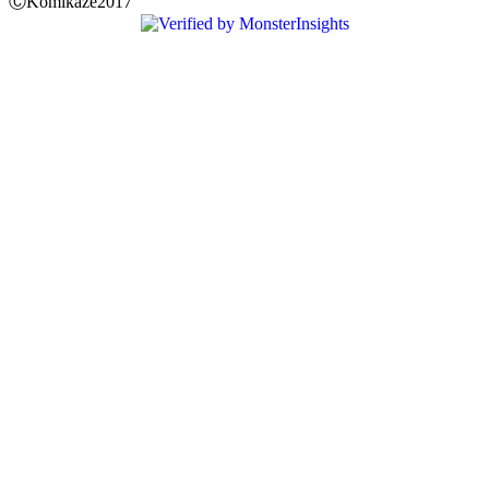
ⒸKomikaze2017