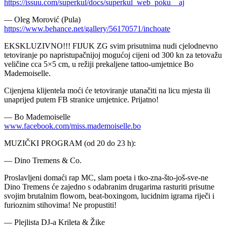
https://issuu.com/
superkul/docs/
superkul_web_poku__aj
― Oleg Morović (Pula)
https://www.behance.net/
gallery/56170571/inchoate
EKSKLUZIVNO!!! FIJUK ZG svim prisutnima nudi cjelodnevno
tetoviranje po napristupačnijoj mogućoj cijeni od 300 kn za tetovažu
veličine cca 5×5 cm, u režiji prekaljene tattoo-umjetnice Bo
Mademoiselle.
Cijenjena klijentela moći će tetoviranje utanačiti na licu mjesta ili
unaprijed putem FB stranice umjetnice. Prijatno!
― Bo Mademoiselle
www.facebook.com/
miss.mademoiselle.bo
MUZIČKI PROGRAM (od 20 do 23 h):
― Dino Tremens & Co.
Proslavljeni domaći rap MC, slam poeta i tko-zna-što-još-sve-ne
Dino Tremens će zajedno s odabranim drugarima rasturiti prisutne
svojim brutalnim flowom, beat-boxingom, lucidnim igrama riječi i
furioznim stihovima! Ne propustiti!
― Plejlista DJ-a Krileta & Žike