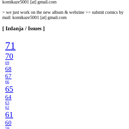
komikaze5001 [at] gmail.com
> we just work on the new album & webzine >> submit comics by
mail: komikaze5001 [at] gmail.com
[ Izdanja / Issues ]
71
70
69
68
67
66
65
64
63
62
61
60
59