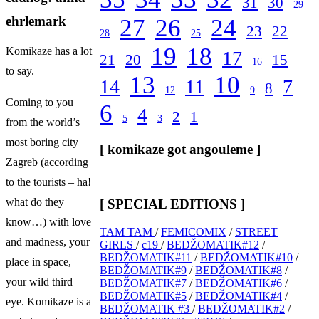
31
30
29
ehrlemark
27
26
24
23
22
28
25
19
18
Komikaze has a lot
17
21
20
15
16
to say.
13
10
14
11
7
8
12
9
Coming to you
6
4
2
1
5
3
from the world’s
most boring city
[ komikaze got angouleme ]
Zagreb (according
to the tourists – ha!
what do they
[ SPECIAL EDITIONS ]
know…) with love
TAM TAM
/
FEMICOMIX
/
STREET
and madness, your
GIRLS
/
c19
/
BEDŽOMATIK#12
/
BEDŽOMATIK#11
/
BEDŽOMATIK#10
/
place in space,
BEDŽOMATIK#9
/
BEDŽOMATIK#8
/
your wild third
BEDŽOMATIK#7
/
BEDŽOMATIK#6
/
BEDŽOMATIK#5
/
BEDŽOMATIK#4
/
eye. Komikaze is a
BEDŽOMATIK #3
/
BEDŽOMATIK#2
/