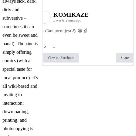
always sick, dark,
dirty and
KOMIKAZE
subversive –
3 weeks 2 days ago
sometimes it can
TamTam premijera 💪 😎 ✌️
even be sweet and
banal). The zine is
5
1
simply offering
View on Facebook
Share
comics (with a
special taste for
local produce). It’s
all wiki-based and
inviting to
interaction;
downloading,
printing, and
photocopying is