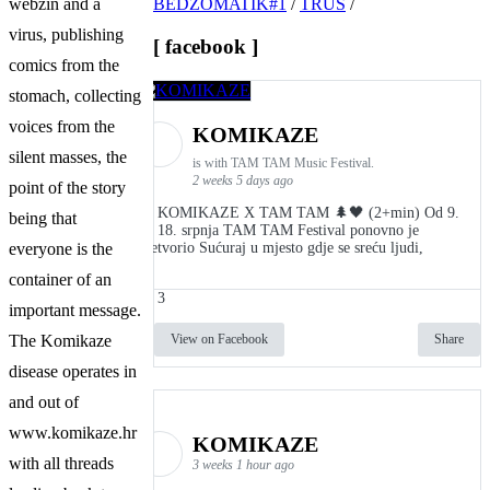
webzin and a
BEDŽOMATIK#1
/
TRUS
/
virus, publishing
[ facebook ]
comics from the
stomach, collecting
voices from the
KOMIKAZE
silent masses, the
is with TAM TAM Music Festival.
2 weeks 5 days ago
point of the story
👾 KOMIKAZE X TAM TAM 🌲🖤 (2+min) Od 9.
being that
do 18. srpnja TAM TAM Festival ponovno je
pretvorio Sućuraj u mjesto gdje se sreću ljudi,
everyone is the
container of an
3
important message.
View on Facebook
Share
The Komikaze
disease operates in
and out of
www.komikaze.hr
KOMIKAZE
with all threads
3 weeks 1 hour ago