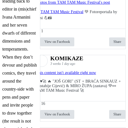
leading back to
Photos from TAM TAM Music Festival's post
editor in (mis)chief
🎬
TAM TAM Music Festival
💚 Fotoreportaža by
Ivana Armanini
Lesi 💪📸
and her seven
1
dwarfs of different
dimensions and
View on Facebook
Share
temperaments.
When they don’t
KOMIKAZE
3 weeks 1 day ago
devour and publish
This content isn't available right now
comics, they travel
around the
🔥♥️🚀 🔥 "JOŠ GORI" (ST + BRAĆA SINKAUZ +
Eustahije Cijević) & MIRO ŽUPA (zastava) 💚👀
country-side with
TAM TAM Music Festival 🚀
pens and paper
16
and invite people
to draw together
View on Facebook
Share
(the result is not