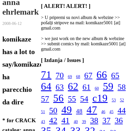
anna
/
[ ALERT! ALERT! ]
ehrlemark
Categories
]
> U pripremi su novi album & webzine >>
pošalji stripove na mail: komikaze5001 [at]
2008-06-12
gmail.com
komikaze
> we just work on the new album & webzine
>> submit comics by mail: komikaze5001 [at]
gmail.com
has a lot to
[ Izdanja / Issues ]
say/komikaze
71
66
70
67
65
ha
69
68
64
62
59
63
61
58
parecchio
60
56
c19
57
55
54
53
52
da dire
49
47
50
44
48
51
46
45
42
41
38
37
36
* for CRACK
43
40
39
35
34
33
32
catalog: anna