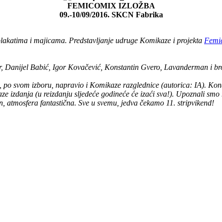
FEMICOMIX IZLOŽBA
09.-10/09/2016. SKCN Fabrika
 plakatima i majicama. Predstavljanje udruge Komikaze i projekta
Femi
r, Danijel Babić, Igor Kovačević, Konstantin Gvero, Lavanderman i brojn
je, po svom izboru, napravio i Komikaze razglednice (autorica: IA). Ko
 izdanja (u reizdanju sljedeće godineće će izaći sva!). Upoznali smo m
n, atmosfera fantastična. Sve u svemu, jedva čekamo 11. stripvikend!