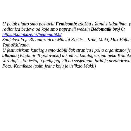
U petak ujutro smo postavili
Femicomix
izložbu i štand s izdanjima.
radionica beđeva od koje smo napravili webzin
Beđomatik
broj 6:
https://komikaze.hr/bedomatik6/
Sudjelovalo je 30 autora/ica: Milivoj Kostić – Kole, Maki, Max Fafne
Tomaž&Ivana.
U festivalskom katalogu smo dobili čak stranicu i pol a organizator 
albuma
(Vladimir Topolovački) u kom su katalogizirana neka Komikaze
suradnji….Smještaj u prelijepoj vili na susjednom brdu je nezaborava
Foto: Komikaze (osim jedne koju je uslikao Maki!)