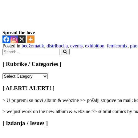
Spread the love
Posted in
bedžomatik
,
distribucija
,
events
,
exhibition
,
femicomix
,
pho
Search
for:
Search
[ Rubrike / Categories ]
[
Rubrike
/
[ ALERT! ALERT! ]
Categories
]
> U pripremi su novi album & webzine >> pošalji stripove na mail:
> we just work on the new album & webzine >> submit comics by ma
[ Izdanja / Issues ]