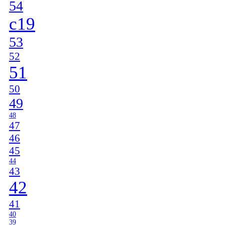
54
c19
53
52
51
50
49
48
47
46
45
44
43
42
41
40
39