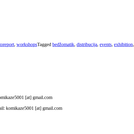
toreport
,
workshops
Tagged
bedžomatik
,
distribucija
,
events
,
exhibition
 komikaze5001 [at] gmail.com
il: komikaze5001 [at] gmail.com