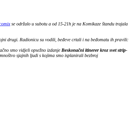
comix
se održalo u subotu a od 15-21h je na Komikaze štandu trajala
i drugi. Radionicu su vodili, beđeve crtali i na beđomatu ih pravili:
načno smo vidjeli opsežno izdanje
Beskonačni itinerer kroz svet strip-
noštvo sjajnih ljudi s kojima smo isplanirali bezbroj