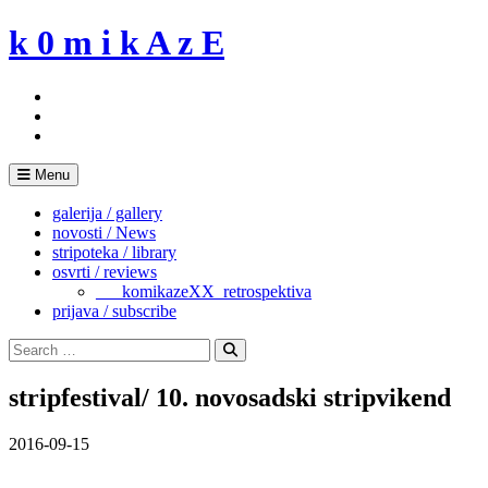
Skip
k 0 m i k A z E
to
content
Menu
galerija / gallery
novosti / News
stripoteka / library
osvrti / reviews
___komikazeXX_retrospektiva
prijava / subscribe
Search
for:
Search
stripfestival/ 10. novosadski stripvikend
2016-09-15