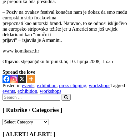
je preporuka bila presudna.
– Poziv na ovakav festival konačan nam je dokaz da smo među
europskim strip freakovima
prepoznati kao autorski brand. Naravno, to se odnosi isključivo
na europsko stripovsko tržište jer u Americi smo još uvijek
deklarirani kao “mračni i
prljavi” – izjavila je Armanini.
www.komikaze.hr
Objavio: stjepan@kulturpunkt.hr, 10. lipnja 2008, 15:25
Spread the love
Posted in
events
,
exhibition
,
press clipping
,
workshops
Tagged
events
,
exhibition
,
workshops
Search
for:
Search
[ Rubrike / Categories ]
[
Rubrike
/
[ ALERT! ALERT! ]
Categories