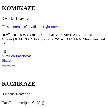
KOMIKAZE
3 weeks 1 day ago
This content isn't available right now
🔥♥️🚀 🔥 "JOŠ GORI" (ST + BRAĆA SINKAUZ + Eustahije
Cijević) & MIRO ŽUPA (zastava) 💚👀 TAM TAM Music Festival
🚀
16
View on Facebook
Share
KOMIKAZE
3 weeks 1 day ago
TamTam premijera 💪 😎 ✌️