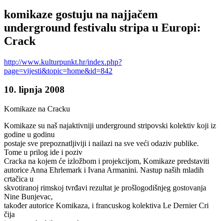
komikaze gostuju na najjačem
underground festivalu stripa u Europi:
Crack
http://www.kulturpunkt.hr/index.php?
page=vijesti&topic=home&id=842
10. lipnja 2008
Komikaze na Cracku
Komikaze su naš najaktivniji underground stripovski kolektiv koji iz
godine u godinu
postaje sve prepoznatljiviji i nailazi na sve veći odaziv publike.
Tome u prilog ide i poziv
Cracka na kojem će izložbom i projekcijom, Komikaze predstaviti
autorice Anna Ehrlemark i Ivana Armanini. Nastup naših mladih
crtačica u
skvotiranoj rimskoj tvrđavi rezultat je prošlogodišnjeg gostovanja
Nine Bunjevac,
također autorice Komikaza, i francuskog kolektiva Le Dernier Cri
čija