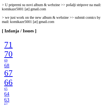
]
> U pripremi su novi album & webzine >> pošalji stripove na mail:
komikaze5001 [at] gmail.com
> we just work on the new album & webzine >> submit comics by
mail: komikaze5001 [at] gmail.com
[ Izdanja / Issues ]
71
70
69
68
67
66
65
64
63
62