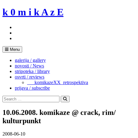
Skip
k 0 m i k A z E
to
content
Menu
galerija / gallery
novosti / News
stripoteka / library
osvrti / reviews
___komikazeXX_retrospektiva
prijava / subscribe
Search
for:
Search
10.06.2008. komikaze @ crack, rim/
kulturpunkt
2008-06-10