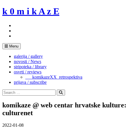
Skip
k 0 m i k A z E
to
content
Menu
galerija / gallery
novosti / News
stripoteka / library
osvrti / reviews
___komikazeXX_retrospektiva
prijava / subscribe
Search
for:
Search
komikaze @ web centar hrvatske kulture:
culturenet
2022-01-08