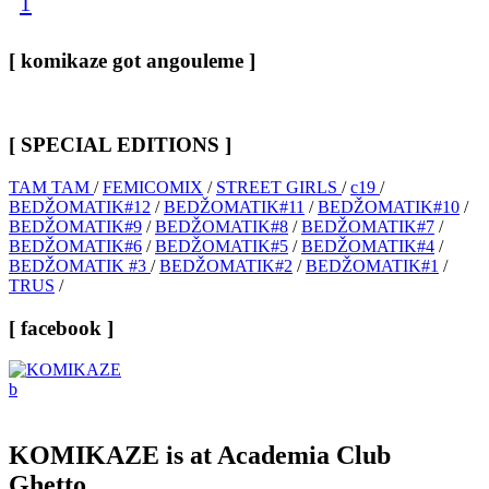
1
[ komikaze got angouleme ]
[ SPECIAL EDITIONS ]
TAM TAM
/
FEMICOMIX
/
STREET GIRLS
/
c19
/
BEDŽOMATIK#12
/
BEDŽOMATIK#11
/
BEDŽOMATIK#10
/
BEDŽOMATIK#9
/
BEDŽOMATIK#8
/
BEDŽOMATIK#7
/
BEDŽOMATIK#6
/
BEDŽOMATIK#5
/
BEDŽOMATIK#4
/
BEDŽOMATIK #3
/
BEDŽOMATIK#2
/
BEDŽOMATIK#1
/
TRUS
/
[ facebook ]
KOMIKAZE
is at Academia Club
Ghetto.