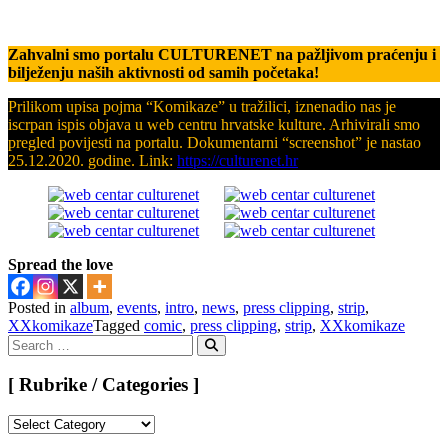
Zahvalni smo portalu CULTURENET na pažljivom praćenju i
bilježenju naših aktivnosti od samih početaka!
Prilikom upisa pojma “Komikaze” u tražilici, iznenadio nas je
iscrpan ispis objava u web centru hrvatske kulture. Arhivirali smo
pregled povijesti na portalu. Dokumentarni “screenshot” je nastao
25.12.2020. godine. Link:
https://culturenet.hr
Spread the love
Posted in
album
,
events
,
intro
,
news
,
press clipping
,
strip
,
XXkomikaze
Tagged
comic
,
press clipping
,
strip
,
XXkomikaze
Search
for:
Search
[ Rubrike / Categories ]
[
Rubrike