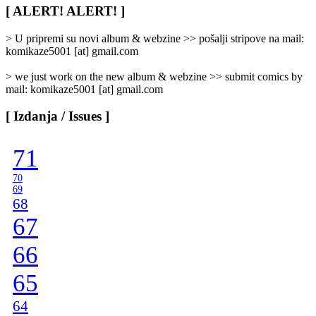
/
[ ALERT! ALERT! ]
Categories
]
> U pripremi su novi album & webzine >> pošalji stripove na mail:
komikaze5001 [at] gmail.com
> we just work on the new album & webzine >> submit comics by
mail: komikaze5001 [at] gmail.com
[ Izdanja / Issues ]
71
70
69
68
67
66
65
64