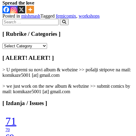
Spread the love
Posted in
mishmash
Tagged
femicomix
,
workshops
Search
for:
Search
[ Rubrike / Categories ]
[
Rubrike
/
[ ALERT! ALERT! ]
Categories
]
> U pripremi su novi album & webzine >> pošalji stripove na mail:
komikaze5001 [at] gmail.com
> we just work on the new album & webzine >> submit comics by
mail: komikaze5001 [at] gmail.com
[ Izdanja / Issues ]
71
70