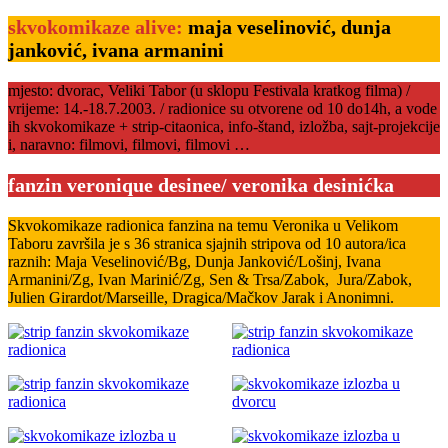
skvokomikaze alive:
maja veselinović, dunja
janković, ivana armanini
mjesto: dvorac, Veliki Tabor (u sklopu Festivala kratkog filma) /
vrijeme: 14.-18.7.2003. / radionice su otvorene od 10 do14h, a vode
ih skvokomikaze + strip-citaonica, info-štand, izložba, sajt-projekcije
i, naravno: filmovi, filmovi, filmovi …
fanzin veronique desinee/ veronika desinićka
Skvokomikaze radionica fanzina na temu Veronika u Velikom
Taboru završila je s 36 stranica sjajnih stripova od 10 autora/ica
raznih: Maja Veselinović/Bg, Dunja Janković/Lošinj, Ivana
Armanini/Zg, Ivan Marinić/Zg, Sen & Trsa/Zabok, Jura/Zabok,
Julien Girardot/Marseille, Dragica/Mačkov Jarak i Anonimni.