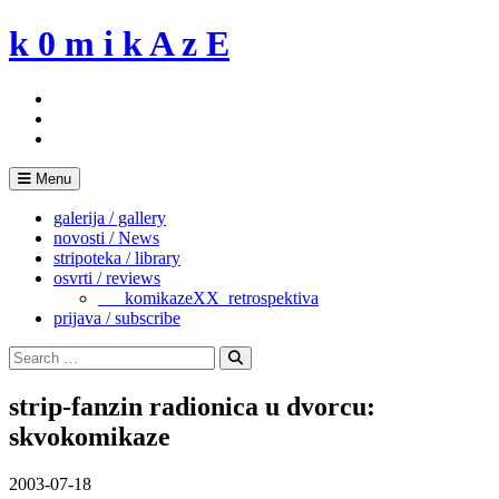
Skip
k 0 m i k A z E
to
content
Menu
galerija / gallery
novosti / News
stripoteka / library
osvrti / reviews
___komikazeXX_retrospektiva
prijava / subscribe
Search
for:
Search
strip-fanzin radionica u dvorcu:
skvokomikaze
2003-07-18