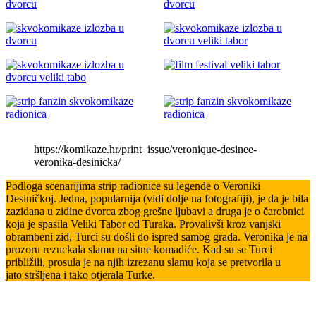
https://komikaze.hr/print_issue/veronique-desinee-
veronika-desinicka/
Podloga scenarijima strip radionice su legende o Veroniki
Desiničkoj. Jedna, popularnija (vidi dolje na fotografiji), je da je bila
zazidana u zidine dvorca zbog grešne ljubavi a druga je o čarobnici
koja je spasila Veliki Tabor od Turaka. Provalivši kroz vanjski
obrambeni zid, Turci su došli do ispred samog grada. Veronika je na
prozoru rezuckala slamu na sitne komadiće. Kad su se Turci
približili, prosula je na njih izrezanu slamu koja se pretvorila u
jato stršljena i tako otjerala Turke.