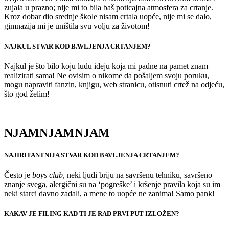
zujala u prazno; nije mi to bila baš poticajna atmosfera za crtanje.
Kroz dobar dio srednje škole nisam crtala uopće, nije mi se dalo,
gimnazija mi je uništila svu volju za životom!
NAJKUL STVAR KOD BAVLJENJA CRTANJEM?
Najkul je što bilo koju ludu ideju koja mi padne na pamet znam
realizirati sama! Ne ovisim o nikome da pošaljem svoju poruku,
mogu napraviti fanzin, knjigu, web stranicu, otisnuti crtež na odjeću,
što god želim!
NJAMNJAMNJAM
NAJIRITANTNIJA STVAR KOD BAVLJENJA CRTANJEM?
Često je
boys club
, neki ljudi briju na savršenu tehniku, savršeno
znanje svega, alergični su na ‘pogreške’ i kršenje pravila koja su im
neki starci davno zadali, a mene to uopće ne zanima! Samo pank!
KAKAV JE FILING KAD TI JE RAD PRVI PUT IZLOŽEN?