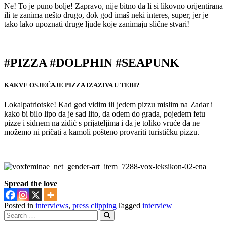
Ne! To je puno bolje! Zapravo, nije bitno da li si likovno orijentirana
ili te zanima nešto drugo, dok god imaš neki interes, super, jer je
tako lako upoznati druge ljude koje zanimaju slične stvari!
#PIZZA #DOLPHIN #SEAPUNK
KAKVE OSJEĆAJE PIZZA IZAZIVA U TEBI?
Lokalpatriotske! Kad god vidim ili jedem pizzu mislim na Zadar i
kako bi bilo lipo da je sad lito, da odem do grada, pojedem fetu
pizze i sidnem na zidić s prijateljima i da je toliko vruće da ne
možemo ni pričati a kamoli pošteno provariti turističku pizzu.
Spread the love
Posted in
interviews
,
press clipping
Tagged
interview
Search
for:
Search