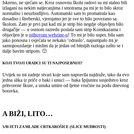
Iskreno, ne sjećam se. Kroz osnovnu školu radovi su mi stalno bili
izlagani na nekim natjecanjima i smotrama pa mi je to bilo skroz
normalno i neuzbudljivo. Automatski sam to promatrala kao
dosadno i štreberski, vjerojatno jer je sve to bilo povezano sa
školom. Zato je prvi put kad mi je strip bio negdje objavljen bilo
drugačije — u osmom razredu poslala sam strip Komikazama i
objavljen je u
njihovom webzine-u
! To mi je bilo super, bila sam
jako ponosna i osjećala se nekako ‘odraslo’, napumpalo mi je
samopouzdanje i mislim da je jedan od bitnijih razloga zašto se i
dalje bavim stripom. 🙂
KOJI TVOJI URADCI SU TI NAJPOSEBNIJI?
Uvijek su mi zadnje stvari koje sam napravila najdraže, tako da evo
jedna slika iz priče o baki i unuci — baka špijunira susjedstvo kroz
pritvorene škure, a unuka umire od ljetne vrućine na podu dnevnog
boravka.
A BIŽI, LITO…
SAVJETI ZA MLADE CRTKAROŠICE (SLICE MUDROSTI)