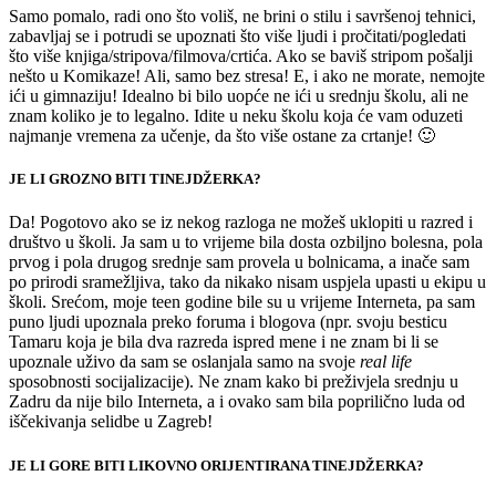
Samo pomalo, radi ono što voliš, ne brini o stilu i savršenoj tehnici,
zabavljaj se i potrudi se upoznati što više ljudi i pročitati/pogledati
što više knjiga/stripova/filmova/crtića. Ako se baviš stripom pošalji
nešto u Komikaze! Ali, samo bez stresa! E, i ako ne morate, nemojte
ići u gimnaziju! Idealno bi bilo uopće ne ići u srednju školu, ali ne
znam koliko je to legalno. Idite u neku školu koja će vam oduzeti
najmanje vremena za učenje, da što više ostane za crtanje! 🙂
JE LI GROZNO BITI TINEJDŽERKA?
Da! Pogotovo ako se iz nekog razloga ne možeš uklopiti u razred i
društvo u školi. Ja sam u to vrijeme bila dosta ozbiljno bolesna, pola
prvog i pola drugog srednje sam provela u bolnicama, a inače sam
po prirodi sramežljiva, tako da nikako nisam uspjela upasti u ekipu u
školi. Srećom, moje teen godine bile su u vrijeme Interneta, pa sam
puno ljudi upoznala preko foruma i blogova (npr. svoju besticu
Tamaru koja je bila dva razreda ispred mene i ne znam bi li se
upoznale uživo da sam se oslanjala samo na svoje
real life
sposobnosti socijalizacije). Ne znam kako bi preživjela srednju u
Zadru da nije bilo Interneta, a i ovako sam bila poprilično luda od
iščekivanja selidbe u Zagreb!
JE LI GORE BITI LIKOVNO ORIJENTIRANA TINEJDŽERKA?