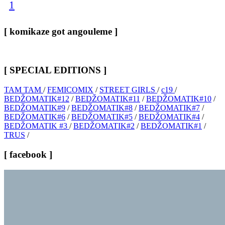
1
[ komikaze got angouleme ]
[ SPECIAL EDITIONS ]
TAM TAM
/
FEMICOMIX
/
STREET GIRLS
/
c19
/
BEDŽOMATIK#12
/
BEDŽOMATIK#11
/
BEDŽOMATIK#10
/
BEDŽOMATIK#9
/
BEDŽOMATIK#8
/
BEDŽOMATIK#7
/
BEDŽOMATIK#6
/
BEDŽOMATIK#5
/
BEDŽOMATIK#4
/
BEDŽOMATIK #3
/
BEDŽOMATIK#2
/
BEDŽOMATIK#1
/
TRUS
/
[ facebook ]