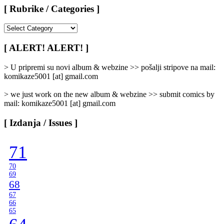
[ Rubrike / Categories ]
[
Rubrike
/
[ ALERT! ALERT! ]
Categories
]
> U pripremi su novi album & webzine >> pošalji stripove na mail:
komikaze5001 [at] gmail.com
> we just work on the new album & webzine >> submit comics by
mail: komikaze5001 [at] gmail.com
[ Izdanja / Issues ]
71
70
69
68
67
66
65