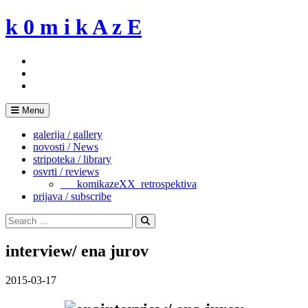
Skip
k 0 m i k A z E
to
content
Menu
galerija / gallery
novosti / News
stripoteka / library
osvrti / reviews
___komikazeXX_retrospektiva
prijava / subscribe
Search
for:
Search
interview/ ena jurov
2015-03-17