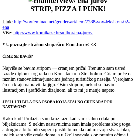
interview/ ena jurov
STRIP, PIZZA I PUNK!
Link:
http://voxfeminae.net/gender-art/item/7288-vox-leksikon-02-
ena
Više:
http://www.komikaze.hr/author/ena-jurov
* Upoznajte strašnu stripašicu Enu Jurov! <3
ČIME SE BAVIŠ?
Najviše se bavim stripom — crtanjem priča! Trenutno sam usred
izrade diplomskog rada na Konstfacku u Stokholmu. Crtam priče o
raznim stanovnicima/junacima jednog turističkog naselja. Vjerojatno
ću na kraju napraviti knjigu. Osim stripom, nekad se bavim
ilustracijom i grafičkim dizajnom, ali to mi je manje napeto.
JESI LI TI BILA ONA OSOBA KOJA STALNO CRTKARA POD
NASTAVOM?
Kako kad! Prolazila sam kroz faze kad sam stalno crtala po
bilježnicama. S nekim nastavnicima sam imala problema zbog toga,
a drugima bi to bilo super i pustili bi me da radim svoju stvar. Iako,
uvijek sam više crtala doma, a u školi spavala s otvorenim očima i