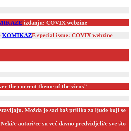
MIKAZE
izdanju: COVIX webzine
e
KOMIKAZ
E special issue: COVIX webzine
ver the current theme of the virus”
avljaju. Možda je sad baš prilika za ljude koji se
 Neki/e autori/ce su već davno predvidjeli/e sve što