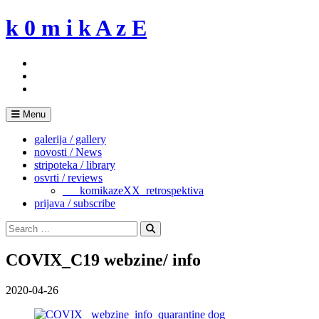
Skip
k 0 m i k A z E
to
content
Menu
galerija / gallery
novosti / News
stripoteka / library
osvrti / reviews
___komikazeXX_retrospektiva
prijava / subscribe
Search
for:
Search
COVIX_C19 webzine/ info
2020-04-26