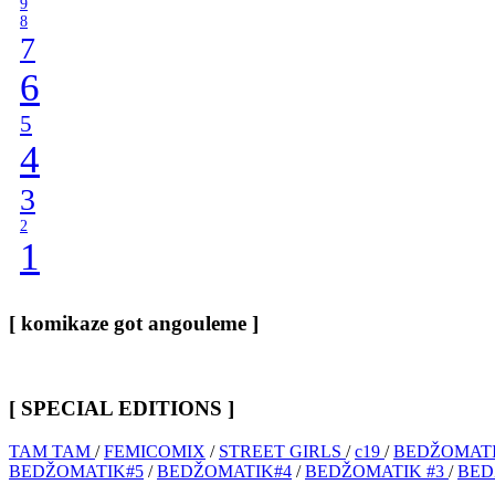
9
8
7
6
5
4
3
2
1
[ komikaze got angouleme ]
[ SPECIAL EDITIONS ]
TAM TAM
/
FEMICOMIX
/
STREET GIRLS
/
c19
/
BEDŽOMATI
BEDŽOMATIK#5
/
BEDŽOMATIK#4
/
BEDŽOMATIK #3
/
BED