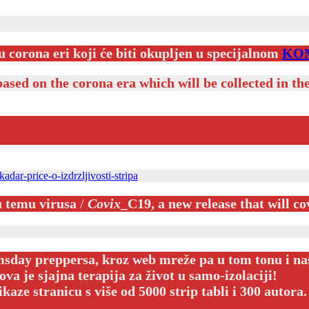
u corona eri koji će biti okupljen u specijalnom
KO
based on the corona era which will be collected in th
adar-price-o-izdrzljivosti-stripa
u temu virusa
/
Covix
_C19, a new release that will co
sday preppersa, kroz web mreže pa u tom tonu i nast
ova je sjajna terapija za život u samo-izolaciji!
aze stranicu s više od 5000 strip tabli i 300 autora.