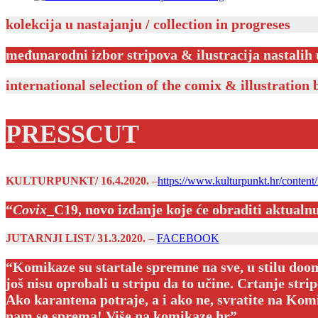
kolekcija u nastajanju / collection in progreses
međunarodni izbor stripova & ilustracija nastalih 
international selection of the comix & illustration 
PRESSCUT
KULTURPUNKT/ 16.4.2020.
–
https://www.kulturpunkt.hr/content/k
“
Covix
_C19, novo izdanje koje će obraditi aktualn
JUTARNJI LIST/ 31.3.2020.
–
FACEBOOK
“Komikaze su startale spremne na sve, u stilu doom
još nisu oprobali u stripu da to učine. Crtanje strip
Ako karantena potraje, a i ako ne, svratite na Komik
nam se sprema! Više na komikaze.hr ”