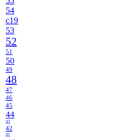
55
54
c19
53
52
51
50
49
48
47
46
45
44
43
42
41