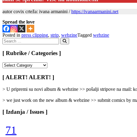
autor covix crteža: ivana armanini /
https://ivanaarmanini.net
Spread the love
Posted in
press clipping
,
strip
,
webzine
Tagged
webzine
Search
for:
Search
[ Rubrike / Categories ]
[
Rubrike
/
[ ALERT! ALERT! ]
Categories
]
> U pripremi su novi album & webzine >> pošalji stripove na mail:
> we just work on the new album & webzine >> submit comics by ma
[ Izdanja / Issues ]
71