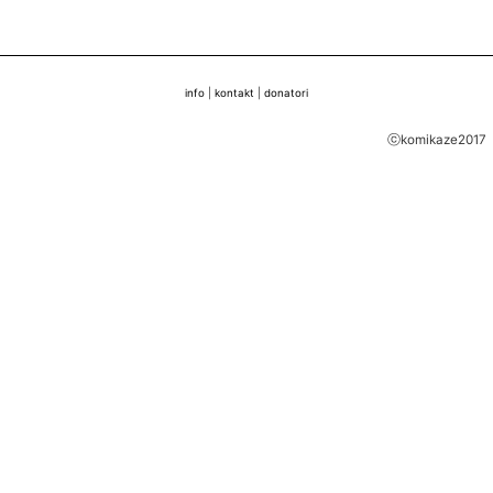
info
|
kontakt
|
donatori
ⓒkomikaze2017