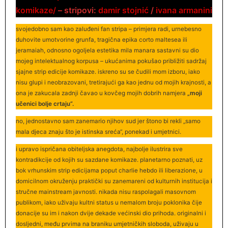
komikaze/
– stripovi:
damir stojnić
/
ivana armanini
svojedobno sam kao zaluđeni fan stripa – primjera radi, urnebesno
duhovite umotvorine grunfa, tragična epika corto maltesea ili
jeramaiah, odnosno ogoljela estetika mila manara sastavni su dio
mojeg intelektualnog korpusa – ukućanima pokušao približiti sadržaj
sjajne strip edicije komikaze. iskreno su se čudili mom izboru, iako
nisu glupi i neobrazovani, tretirajući ga kao jednu od mojih krajnosti, a
ona je zakucala zadnji čavao u kovčeg mojih dobrih namjera
„moji
učenici bolje crtaju“.
no, jednostavno sam zanemario njihov sud jer štono bi rekli „samo
mala djeca znaju što je istinska sreća“, ponekad i umjetnici.
i upravo ispričana obiteljska anegdota, najbolje ilustrira sve
kontradikcije od kojih su sazdane komikaze. planetarno poznati, uz
bok vrhunskim strip edicijama poput charlie hebdo ili liberazione, u
domicilnom okruženju praktički su zanemareni od kulturnih institucija i
stručne mainstream javnosti. nikada nisu raspolagali masovnom
publikom, iako uživaju kultni status u nemalom broju poklonika čije
donacije su im i nakon dvije dekade većinski dio prihoda. originalni i
dosljedni, među prvima na braniku umjetničkih sloboda, uživaju u