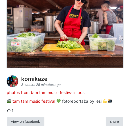
komikaze
3 weeks 25 minutes ago
photos from tam tam music festival's post
tam tam music festival
fotoreportaža by lesi
1
view on facebook
share