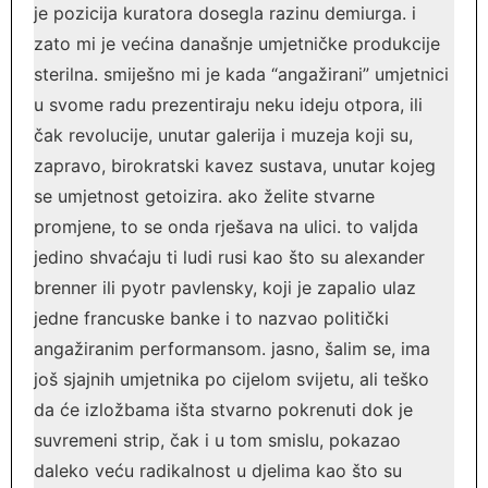
je pozicija kuratora dosegla razinu demiurga. i
zato mi je većina današnje umjetničke produkcije
sterilna. smiješno mi je kada “angažirani” umjetnici
u svome radu prezentiraju neku ideju otpora, ili
čak revolucije, unutar galerija i muzeja koji su,
zapravo, birokratski kavez sustava, unutar kojeg
se umjetnost getoizira. ako želite stvarne
promjene, to se onda rješava na ulici. to valjda
jedino shvaćaju ti ludi rusi kao što su alexander
brenner ili pyotr pavlensky, koji je zapalio ulaz
jedne francuske banke i to nazvao politički
angažiranim performansom. jasno, šalim se, ima
još sjajnih umjetnika po cijelom svijetu, ali teško
da će izložbama išta stvarno pokrenuti dok je
suvremeni strip, čak i u tom smislu, pokazao
daleko veću radikalnost u djelima kao što su