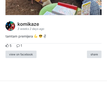
komikaze
3 weeks 2 days ago
tamtam premijera
✌
5
1
view on facebook
share