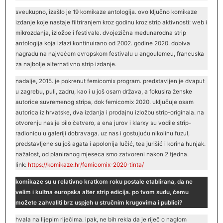
sveukupno, izašlo je 19 komikaze antologija. ovo ključno komikaze
izdanje koje nastaje filtriranjem kroz godinu kroz strip aktivnosti: web i
mikrozdanja, izložbe i festivale. dvojezična međunarodna strip
antologija koja izlazi kontinuirano od 2002. godine 2020. dobiva
nagradu na najvećem evropskom festivalu u angoulemeu, francuska
za najbolje alternativno strip izdanje.
nadalje, 2015. je pokrenut femicomix program. predstavljen je dvaput
u zagrebu, puli, zadru, kao i u još osam država, a fokusira ženske
autorice suvremenog stripa, dok femicomix 2020. uključuje osam
autorica iz hrvatske, dva izdanja i prodajnu izložbu strip-originala. na
otvorenju nas je bilo četvero, a ena jurov i klarxy su vodile strip-
radionicu u galeriji dobravaga. uz nas i gostujuću nikolinu fuzul,
predstavljene su još agata i apolonija lučić, tea jurišić i korina hunjak.
nažalost, od planiranog mjeseca smo zatvoreni nakon 2 tjedna.
link:
https://komikaze.hr/femicomix-2020-
tinta
/
komikaze su u relativno kratkom roku postale etablirana, da ne
velim i kultna europska alter strip edicija. po tvom sudu, čemu
možete zahvaliti brz uspjeh u stručnim krugovima i publici?
hvala na lijepim riječima. ipak, ne bih rekla da je riječ o naglom