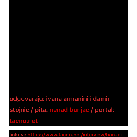
odgovaraju: ivana armanini i damir
stojnić / pita:
nenad
bunjac
/ portal:
tacno.net
linkovi:
https://www.tacno.net/interview/banzai-