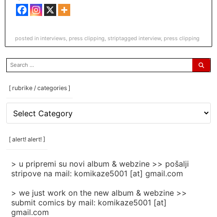
posted in
interviews
,
press clipping
,
strip
tagged
interview
,
press clipping
search
for:
[ rubrike / categories ]
[
rubrike
/
categories
[ alert! alert! ]
]
> u pripremi su novi album & webzine >> pošalji
stripove na mail: komikaze5001 [at] gmail.com
> we just work on the new album & webzine >>
submit comics by mail: komikaze5001 [at]
gmail.com