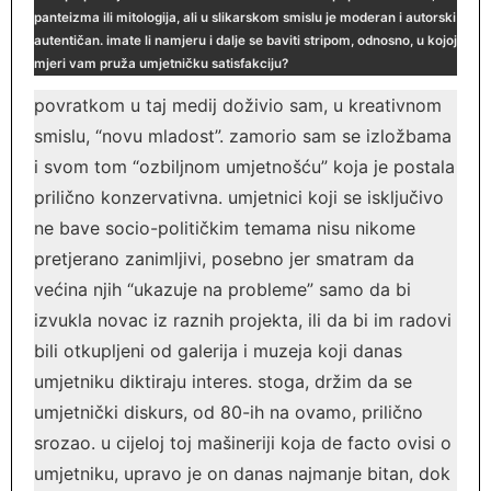
panteizma ili mitologija, ali u slikarskom smislu je moderan i autorski
autentičan. imate li namjeru i dalje se baviti stripom, odnosno, u kojoj
mjeri vam pruža umjetničku satisfakciju?
povratkom u taj medij doživio sam, u kreativnom
smislu, “novu mladost”. zamorio sam se izložbama
i svom tom “ozbiljnom umjetnošću” koja je postala
prilično konzervativna. umjetnici koji se isključivo
ne bave socio-političkim temama nisu nikome
pretjerano zanimljivi, posebno jer smatram da
većina njih “ukazuje na probleme” samo da bi
izvukla novac iz raznih projekta, ili da bi im radovi
bili otkupljeni od galerija i muzeja koji danas
umjetniku diktiraju interes. stoga, držim da se
umjetnički diskurs, od 80-ih na ovamo, prilično
srozao. u cijeloj toj mašineriji koja de facto ovisi o
umjetniku, upravo je on danas najmanje bitan, dok