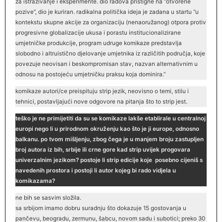
za istraživanje i eksperimente. dio radova pristigne na “otvorene
pozive”, dio je kuriran. radikalna politička ideja je zadana u startu “u
kontekstu skupne akcije za organizaciju (nenaoružanog) otpora protiv
progresivne globalizacije ukusa i porastu institucionalizirane
umjetničke produkcije, program udruge komikaze predstavlja
slobodno i altruistično djelovanje umjetnika iz različitih područja, koje
povezuje neovisan i beskompromisan stav, nazvan alternativnim u
odnosu na postojeću umjetničku praksu koja dominira.”
komikaze autori/ce preispituju strip jezik, neovisno o temi, stilu i
tehnici, postavljajući nove odgovore na pitanja što to strip jest.
teško je ne primijetiti da su se komikaze lakše etablirale u centralnoj
europi nego li u prirodnom okruženju kao što je ji europe, odnosno
balkanu. po tvom mišljenju, zbog čega je u manjem broju zastupljen
broj autora iz bih, srbije ili crne gore kad strip uvijek progovara
univerzalnim jezikom? postoje li strip edicije koje posebno cijeniš s
navedenih prostora i postoji li autor kojeg bi rado vidjela u
komikazama?
ne bih se sasvim složila.
sa srbijom imamo dobru suradnju što dokazuje 15 gostovanja u
pančevu, beogradu, zermunu, šabcu, novom sadu i subotici; preko 30