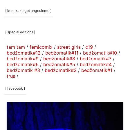
[ komikaze got angouleme ]
[ special editions ]
tam tam
/
femicomix
/
street girls
/
c19
/
bedžomatik#12
/
bedžomatik#11
/
bedžomatik#10
/
bedžomatik#9
/
bedžomatik#8
/
bedžomatik#7
/
bedžomatik#6
/
bedžomatik#5
/
bedžomatik#4
/
bedžomatik #3
/
bedžomatik#2
/
bedžomatik#1
/
trus
/
[ facebook ]