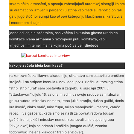
stvaralačkoj atmosferi, a opstaju zahvaljujući autorskoj sinergiji kojom
su dramatično izmijenili percepciju stripa kao medija i repozicionirali
ga u jugoistočnoj europi kao
al pari
kategoriju klasičnom slikarstvu, ali
i modernom dizajnu.
jedna od idejnih začetnica, osnivačica i aktualna glavna urednica
komikaze
ivana armanini
o razvojnom putu komikaza, kao i
vrijednosnim temeljima na kojima počiva veli sljedeće:
kako je začeta ideja komikaza?
nakon završetka likovne akademije, slikarstvo sam ostavila u prošlom
stoljeću i sa stripom krenula u novi eon. prvu izložbu autorskog stripa
“strip, strip hura!” sam postavila u zagrebu, u siječnju 2001. u
“attackovom” dijelu 16. salona mladih. uz svoje radove sam izložila i
grupu autora: miroslav nemeth, irena jukić pranjić, dušan gačić, denis
krašković, vinko barić, miro župa, milan manojlović – mance, vančo
rebac i iva gašparić. kada smo se našli za povrat radova (dušan
gačić, irena jukić i miroslav nemeth) osnovali smo usput i grupu
“divlje oko”, koja se odmah i proširila (magda dulčić, zvonko
todorowski, helena klakočar, franjo anžlovar).