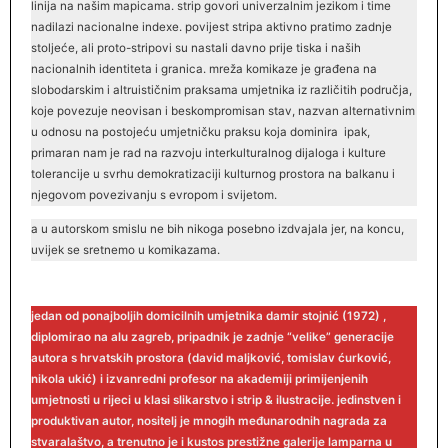
linija na našim mapicama. strip govori univerzalnim jezikom i time
nadilazi nacionalne indexe. povijest stripa aktivno pratimo zadnje
stoljeće, ali proto-stripovi su nastali davno prije tiska i naših
nacionalnih identiteta i granica. mreža komikaze je građena na
slobodarskim i altruističnim praksama umjetnika iz različitih područja,
koje povezuje neovisan i beskompromisan stav, nazvan alternativnim
u odnosu na postojeću umjetničku praksu koja dominira ipak,
primaran nam je rad na razvoju interkulturalnog dijaloga i kulture
tolerancije u svrhu demokratizaciji kulturnog prostora na balkanu i
njegovom povezivanju s evropom i svijetom.
a u autorskom smislu ne bih nikoga posebno izdvajala jer, na koncu,
uvijek se sretnemo u komikazama.
jedan od ponajboljih domicilnih umjetnika damir stojnić (1972) ,
diplomirao na alu zagreb, pripadnik je zadnje “velike” generacije
autora s hrvatskih prostora (david maljković, tomislav ćurković,
nikola ukić) i izvanredni profesor na akademiji primijenjenih
umjetnosti u rijeci u klasi slikarstvo i strip & ilustracije. jedinstven i
produktivan autor, nositelj je mnogih međunarodnih nagrada za
stvaralaštvo, a trenutno je i kustos prestižne galerije lamparna u