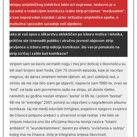
sklopu umjetničkog kolektiva labin art expressa. nedavno je u
suradnji s redakcijom komikaza izdao strip prvijenac “medusalem”,
a kao neposredan svjedok i akter aktualne umjetničke epohe, o
motivima i pozadini suradnje veli sljedeće:
iako je vaš opus u slikarstvu eklektičan po izboru motiva i tehnika,
prilično ste iznenadili publiku i stručnu javnost objavom strip
prvijenca u izboru strip edicije komikaze. što vas je ponukalo na
strip izričaj i zašto baš komikaze?
stripom sam se bavio od malih nogu i moj prvi doticaj s likovnošću su
bili stari brojevi alan forda, čijih 75 izvornih epizoda, koje je nacrtao
magnus, do danas smatram remek-djelom. ali, prvi ozbiljniji rad, u
smislu da me nije bilo sram ga objaviti, napravio sam 1990-te. zvao se
“end”. od tada sam povremeno radio na stripu, ali doista rijetko.
narednih su godina nastali stripovi “asma” iz 95-te, i potom “boreal”
98-me te “wendigo” 2001. potonji su objavljeni u nagrađenom albumu
komikaze. taj me medij oduvijek intrigirao, pogotovo njegovo svojstvo
da čitaoca potpuno prebaci u stvarnost svoje radnje. vrlo lako se
stripom inducira ono što oficijelna likovna teorija naziva “totalni
ambijent” ili “wunderkammere”, barem po efektu “uvlačenja u radnju”
kojeg ima na čitaoca. strip je integralna smjesa likovnosti,