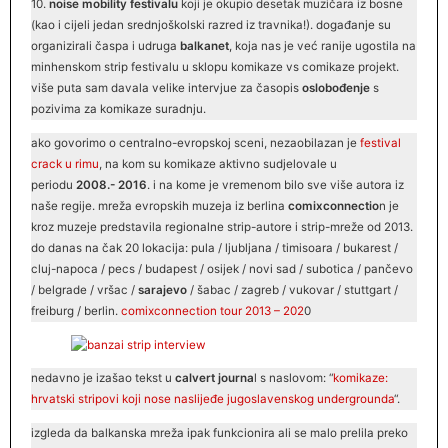
10.
noise mobility festivalu
koji je okupio desetak muzičara iz bosne
(kao i cijeli jedan srednjoškolski razred iz travnika!). događanje su
organizirali časpa i udruga
balkanet
, koja nas je već ranije ugostila na
minhenskom strip festivalu u sklopu komikaze vs comikaze projekt.
više puta sam davala velike intervjue za časopis
oslobođenje
s
pozivima za komikaze suradnju.
ako govorimo o centralno-evropskoj sceni, nezaobilazan je
festival
crack
u rimu
, na kom su komikaze aktivno sudjelovale u
periodu
2008.- 2016
. i na kome je vremenom bilo sve više autora iz
naše regije. mreža evropskih muzeja iz berlina
comixconnectio
n je
kroz muzeje predstavila regionalne strip-autore i strip-mreže od 2013.
do danas na čak 20 lokacija: pula / ljubljana / timisoara / bukarest /
cluj-napoca / pecs / budapest / osijek / novi sad / subotica / pančevo
/ belgrade / vršac /
sarajevo
/ šabac / zagreb / vukovar / stuttgart /
freiburg / berlin.
comixconnection
tour 2013 – 202
0
nedavno je izašao tekst u
calvert journa
l s naslovom: “
komikaze:
hrvatski stripovi koji nose naslijeđe jugoslavenskog undergrounda
“.
izgleda da balkanska mreža ipak funkcionira ali se malo prelila preko