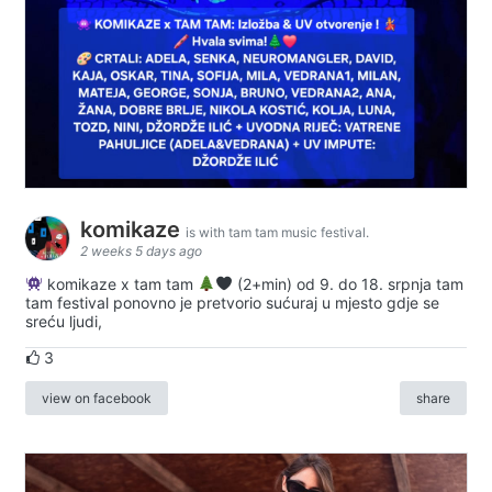
komikaze
is with tam tam music festival.
2 weeks 5 days ago
komikaze x tam tam
(2+min) od 9. do 18. srpnja tam
tam festival ponovno je pretvorio sućuraj u mjesto gdje se
sreću ljudi,
3
view on facebook
share