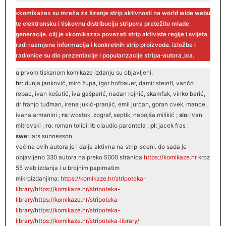
«komikaze» su mreža za širenje strip aktivnosti na world wide webu
te elektronsku i tiskovnu distribuciju stripova pretežito mlađe
generacije. cilj je «komikaza» povezati strip aktiviste regije i svijeta
radi razmjene informacija i konkretnih strip proizvoda. izložbe i
radionice su dio prezentacije i popularizacije stripa-autora_ica.
u prvom tiskanom komikaze izdanju su objavljeni:
hr
: dunja janković, miro župa, igor hofbauer, damir steinfl, vančo
rebac, ivan košutić, iva gašparić, nadan rojnić, skamfak, vinko barić,
dr franjo tuđman, irena jukić-pranjić, emil jurcan, goran cvek, mance,
ivana armanini ;
rs:
wostok, zograf, septik, nebojša milikić ;
slo:
ivan
mitrevski ;
ro:
roman tolici;
it:
claudio parentela ;
pl:
jacek fras ;
swe:
lars sunnesson
većina ovih autora je i dalje aktivna na strip-sceni. do sada je
objavljeno 330 autora na preko 5000 stranica
https
:
//
komikaze.hr
kroz
55 web izdanja i u brojnim papirnatim
mikroizdanjima:
https://komikaze.hr/stripoteka-
library/
https://komikaze.hr/stripoteka-
library/
https://komikaze.hr/stripoteka-
library/
https://komikaze.hr/stripoteka-
library/
https://komikaze.hr/stripoteka-library/