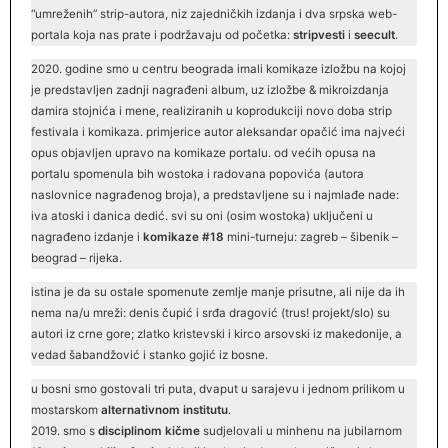
“umreženih” strip-autora, niz zajedničkih izdanja i dva srpska web-
portala koja nas prate i podržavaju od početka:
stripvesti
i
seecult
.
2020. godine smo u centru beograda imali komikaze izložbu na kojoj
je predstavljen zadnji nagrađeni album, uz izložbe & mikroizdanja
damira stojnića i mene, realiziranih u koprodukciji novo doba strip
festivala i komikaza. primjerice autor aleksandar opačić ima najveći
opus objavljen upravo na komikaze portalu. od većih opusa na
portalu spomenula bih wostoka i radovana popovića (autora
naslovnice nagrađenog broja), a predstavljene su i najmlađe nade:
iva atoski i danica dedić. svi su oni (osim wostoka) uključeni u
nagrađeno izdanje i
komikaze #18
mini-turneju: zagreb – šibenik –
beograd – rijeka.
istina je da su ostale spomenute zemlje manje prisutne, ali nije da ih
nema na/u mreži: denis čupić i srđa dragović (trus! projekt/slo) su
autori iz crne gore; zlatko kristevski i kirco arsovski iz makedonije, a
vedad šabandžović i stanko gojić iz bosne.
u bosni smo gostovali tri puta, dvaput u sarajevu i jednom prilikom u
mostarskom
alternativnom institutu
.
2019. smo s
disciplinom kičme
sudjelovali u minhenu na jubilarnom