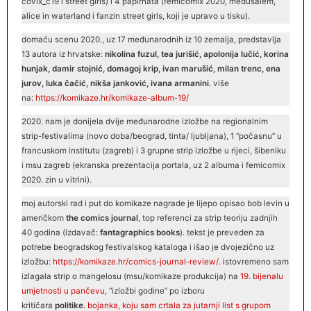
covix_c19 i street girls) i 4 papirnata (femicomix 2020, medusalem,
alice in waterland i fanzin street girls, koji je upravo u tisku).
domaću scenu 2020., uz 17 međunarodnih iz 10 zemalja, predstavlja
13 autora iz hrvatske:
nikolina fuzul, tea jurišić, apolonija lučić, korina
hunjak, damir stojnić, domagoj krip, ivan marušić, milan trenc, ena
jurov, luka čačić, nikša janković, ivana armanini
. više
na:
https://komikaze.hr/komikaze-album-19/
2020. nam je donijela dvije međunarodne izložbe na regionalnim
strip-festivalima (novo doba/beograd, tinta/ ljubljana), 1 “počasnu” u
francuskom institutu (zagreb) i 3 grupne strip izložbe u rijeci, šibeniku
i msu zagreb (ekranska prezentacija portala, uz 2 albuma i femicomix
2020. zin u vitrini).
moj autorski rad i put do komikaze nagrade je lijepo opisao bob levin u
američkom
the comics journal
, top referenci za strip teoriju zadnjih
40 godina (izdavač:
fantagraphics books
). tekst je preveden za
potrebe beogradskog festivalskog kataloga i išao je dvojezično uz
izložbu:
https://komikaze.hr/
comics
-journal-review/
. istovremeno sam
izlagala strip o mangelosu (msu/komikaze produkcija) na
19. bijenalu
umjetnosti u pančevu
, “izložbi godine” po izboru
kritičara
politike
.
bojanka
, koju sam crtala za jutarnji list s grupom