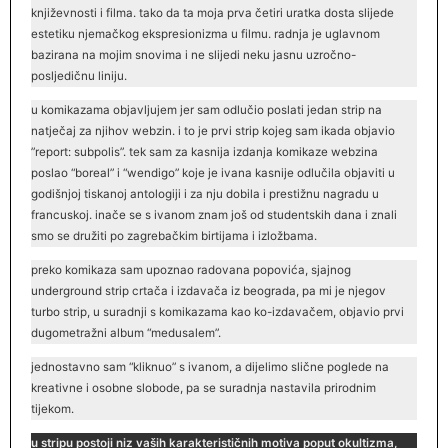
književnosti i filma. tako da ta moja prva četiri uratka dosta slijede
estetiku njemačkog ekspresionizma u filmu. radnja je uglavnom
bazirana na mojim snovima i ne slijedi neku jasnu uzročno-
posljedičnu liniju.
u komikazama objavljujem jer sam odlučio poslati jedan strip na
natječaj za njihov webzin. i to je prvi strip kojeg sam ikada objavio
”report: subpolis”. tek sam za kasnija izdanja komikaze webzina
poslao “boreal” i “wendigo” koje je ivana kasnije odlučila objaviti u
godišnjoj tiskanoj antologiji i za nju dobila i prestižnu nagradu u
francuskoj. inače se s ivanom znam još od studentskih dana i znali
smo se družiti po zagrebačkim birtijama i izložbama.
preko komikaza sam upoznao radovana popovića, sjajnog
underground strip crtača i izdavača iz beograda, pa mi je njegov
turbo strip, u suradnji s komikazama kao ko-izdavačem, objavio prvi
dugometražni album “medusalem”.
jednostavno sam “kliknuo” s ivanom, a dijelimo slične poglede na
kreativne i osobne slobode, pa se suradnja nastavila prirodnim
tijekom.
u stripu postoji niz vaših karakterističnih motiva poput okultizma,