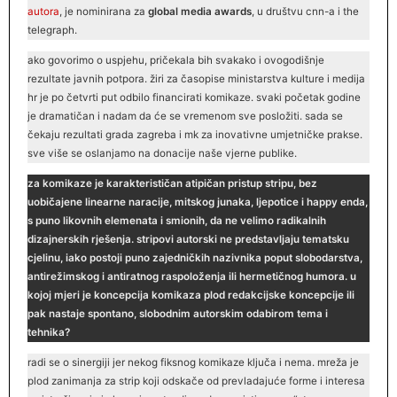
autora
, je nominirana za
global media awards
, u društvu cnn-a i the
telegraph.
ako govorimo o uspjehu, pričekala bih svakako i ovogodišnje
rezultate javnih potpora. žiri za časopise ministarstva kulture i medija
hr je po četvrti put odbilo financirati komikaze. svaki početak godine
je dramatičan i nadam da će se vremenom sve posložiti. sada se
čekaju rezultati grada zagreba i mk za inovativne umjetničke prakse.
sve više se oslanjamo na donacije naše vjerne publike.
za komikaze je karakterističan atipičan pristup stripu, bez
uobičajene linearne naracije, mitskog junaka, ljepotice i happy enda,
s puno likovnih elemenata i smionih, da ne velimo radikalnih
dizajnerskih rješenja. stripovi autorski ne predstavljaju tematsku
cjelinu, iako postoji puno zajedničkih nazivnika poput slobodarstva,
antirežimskog i antiratnog raspoloženja ili hermetičnog humora. u
kojoj mjeri je koncepcija komikaza plod redakcijske koncepcije ili
pak nastaje spontano, slobodnim autorskim odabirom tema i
tehnika?
radi se o sinergiji jer nekog fiksnog komikaze ključa i nema. mreža je
plod zanimanja za strip koji odskače od prevladajuće forme i interesa