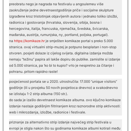
preobratu nego je nagrada na festivalu u angoulemeu više
zaokruženje jedne devetnaestgodišnje priče i socijalne skulpture
izgrađene kroz tristotinjak objavljenih autora i jednako toliko izložbi,
radionica i gostovanja (hrvatska, slovenija, srbija, bosna i
hercegovina, italija, francuska, njemačka, švedska, švicarska,
mađarska, austrija, rumunjska, ny, portland, poljska, portugal).
na
https://komikaze
.
hr
je smješten komikaze portal s preko 5.000
stranica. ovaj virtualni strip-muzej je potpuno besplatan i non-stop
otvoren. posjeti dolaze iz cijelog svijeta. digitalna izdanja možda
nemaju “težinu” papira ali lakše dopiru do publike. zamislite si izdanje
od 5.000 stranica, pa ‘ko bi to kupio? vrlo je nespretno za čitanje i
pohranu. pritom rapidno raste!
posjećenost portala se u 2020. utrostručila: 17.000 “unique visitors”
godišnje (ili u prosjeku 50 novih posjetioca dnevno) a svakodnevno
se izlistaju 1-2 strip albuma (150 str.).
do sada je izašlo devetnaest komikaze albuma. ovo ključno komikaze
izdanje nastaje godišnjim filtriranjem kroz raznorodne strip aktivnosti:
web i mikrozdanja, izložbe, radionice i festivale.
priznanje za alternativno strip izdanje najvećeg strip festivala u
evropi je stigla nakon što su godinama komikaze albumi kotirali među