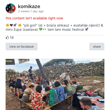
komikaze
3 weeks 1 day ago
this content isn't available right now
♥️
"još gori" (st + braća sinkauz + eustahije cijević) &
miro župa (zastava)
tam tam music festival
16
view on facebook
share