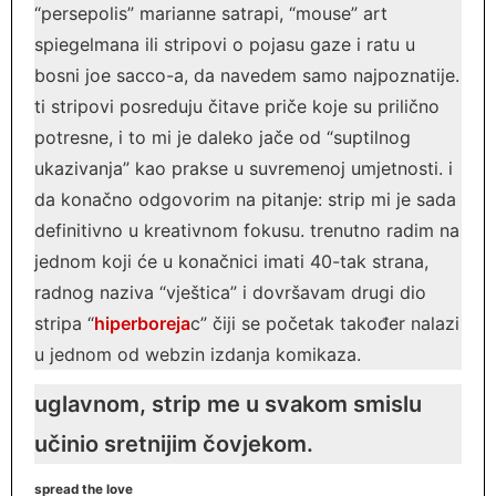
“persepolis” marianne satrapi, “mouse” art
spiegelmana ili stripovi o pojasu gaze i ratu u
bosni joe sacco-a, da navedem samo najpoznatije.
ti stripovi posreduju čitave priče koje su prilično
potresne, i to mi je daleko jače od “suptilnog
ukazivanja” kao prakse u suvremenoj umjetnosti. i
da konačno odgovorim na pitanje: strip mi je sada
definitivno u kreativnom fokusu. trenutno radim na
jednom koji će u konačnici imati 40-tak strana,
radnog naziva “vještica” i dovršavam drugi dio
stripa “
hiperboreja
c” čiji se početak također nalazi
u jednom od webzin izdanja komikaza.
uglavnom, strip me u svakom smislu
učinio sretnijim čovjekom.
spread the love