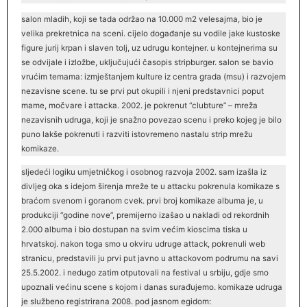
salon mladih, koji se tada održao na 10.000 m2 velesajma, bio je
velika prekretnica na sceni. cijelo događanje su vodile jake kustoske
figure jurij krpan i slaven tolj, uz udrugu kontejner. u kontejnerima su
se odvijale i izložbe, uključujući časopis stripburger. salon se bavio
vrućim temama: izmještanjem kulture iz centra grada (msu) i razvojem
nezavisne scene. tu se prvi put okupili i njeni predstavnici poput
mame, močvare i attacka. 2002. je pokrenut “clubture” – mreža
nezavisnih udruga, koji je snažno povezao scenu i preko kojeg je bilo
puno lakše pokrenuti i razviti istovremeno nastalu strip mrežu
komikaze.
sljedeći logiku umjetničkog i osobnog razvoja 2002. sam izašla iz
divljeg oka s idejom širenja mreže te u attacku pokrenula komikaze s
braćom svenom i goranom cvek. prvi broj komikaze albuma je, u
produkciji “godine nove”, premijerno izašao u nakladi od rekordnih
2.000 albuma i bio dostupan na svim većim kioscima tiska u
hrvatskoj. nakon toga smo u okviru udruge attack, pokrenuli web
stranicu, predstavili ju prvi put javno u attackovom podrumu na savi
25.5.2002. i nedugo zatim otputovali na festival u srbiju, gdje smo
upoznali većinu scene s kojom i danas surađujemo. komikaze udruga
je službeno registrirana 2008. pod jasnom egidom: