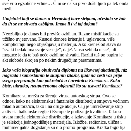
sve vrlo egzotične vrline… Čini se da su prvo došli ljudi pa tek onda
medij.
Umjetnici koji se danas u Hrvatskoj bave stripom, u
č
estalo se žale
da ih se ne shva
ć
a ozbiljno. Imate li i vi taj dojam?
Neozbiljno je danas biti previše ozbiljan. Razne mistifikacije su
tržišno uvjetovane. Kustosi donose kriterije i, uglavnom, više
kompliciraju nego objašnjavaju materiju. Ako kreneš od stava da
“svaki bedak ima svoje veselje”, daješ šansu sebi da rasteš, ali
moguće je da te baš neće ozbiljno shvatiti. Razliti tuš po papiru je
akt slobode skrojen po nekim drugačijim parametrima.
Iako vaša biografija obuhva
ć
a diplomu na likovnoj akademiji, niz
nagrada i samostalnih te skupnih izložbi, ljudi na cesti vas prije
svega prepoznaju kao pokreta
č
icu i urednicu
Komikaza
. Kako
biste, ukratko, neupu
ć
enome objasnili što su ustvari
Komikaze
?
Komikaze su mreža za širenje virusa autorskog stripa. Ovo se
odnosi kako na elektronsku i fanzinsku distribuciju stripova većinom
mlađih autora/ica, tako i na druge akcije. Cilj je umrežavanje strip
aktivista balkanske regije i Evrope te podizanje kvalitete. Tako se
stvara mreža elektronske distribucije, a izdavanje Komikaza u tisku
je selekcija jednogodišnjeg materijala. Izložbe, radionice, ulična i
multimedijalna događanja su dio promo-programa. Kratka bigrafija