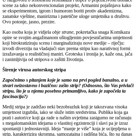
scene za tako nekonvencionalan projekt, Armanini pojašnjava kako
se eksperimentom, igrom i humorom boriti protiv akademizma,
zanatske vještine, manirizma i patetične uloge umjetnika u društvu.
Ovo potonje, jasno, prezire.
Kao osoba koja je vidjela
obje strane
, pokretačka snaga Komikaza
opire se svojim angažmanom uštogljenim povjesničarima umjetnosti
koji birokratiziraju scenu i marginaliziraju nove medije – riječju:
izvodi diverziju na vladajući stav prema stripu kao narativnoj formi
izražavanja u realističnoj maniri. Groteska i ironija je, kaže ona, jača
i zanimljivija od stripova o zaštiti životinja.
Širenje virusa autorskog stripa
Zapo
č
nimo s pitanjem koje je samo na prvi pogled banalno, a u
stvari neizostavno i bazi
č
no: zašto strip?
(Odnosno, što Vas privla
č
i
stripu, što je u njemu posebno primamljivo, kako je zapo
č
ela ta
fascinacija?)
Medij stripa je zadržao neki bezobrazluk koji je takozvana visoka
umjetnost izgubila, iako se služe istim sredstvima. Publika koja ga
prati i autori/ce koji ga rade u našim uvjetima zasigurno ne računaju
s megalomanskim idejama o vlastitoj egzistenciji i slavi pa je izraz
spontaniji i jednostavniji. Ideja “manje je više” koja je ucijepljena u
strip, karakterizira skromna, samozatajna i radišna bića, što su danas