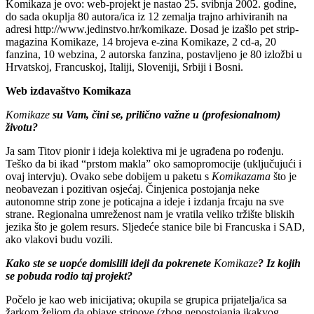
Komikaza je ovo: web-projekt je nastao 25. svibnja 2002. godine,
do sada okuplja 80 autora/ica iz 12 zemalja trajno arhiviranih na
adresi http://www.jedinstvo.hr/komikaze. Dosad je izašlo pet strip-
magazina Komikaze, 14 brojeva e-zina Komikaze, 2 cd-a, 20
fanzina, 10 webzina, 2 autorska fanzina, postavljeno je 80 izložbi u
Hrvatskoj, Francuskoj, Italiji, Sloveniji, Srbiji i Bosni.
Web izdavaštvo Komikaza
Komikaze
su Vam,
č
ini se, prili
č
no
važne u (profesionalnom)
životu?
Ja sam Titov pionir i ideja kolektiva mi je ugrađena po rođenju.
Teško da bi ikad “prstom makla” oko samopromocije (uključujući i
ovaj intervju). Ovako sebe dobijem u paketu s
Komikazama
što je
neobavezan i pozitivan osjećaj. Činjenica postojanja neke
autonomne strip zone je poticajna a ideje i izdanja frcaju na sve
strane. Regionalna umreženost nam je vratila veliko tržište bliskih
jezika što je golem resurs. Sljedeće stanice bile bi Francuska i SAD,
ako vlakovi budu vozili.
Kako ste se uop
ć
e domislili ideji da pokrenete
Komikaze
? Iz kojih
se pobuda rodio taj projekt?
Počelo je kao web inicijativa; okupila se grupica prijatelja/ica sa
žarkom željom da objave stripove (zbog nepostojanja ikakvog