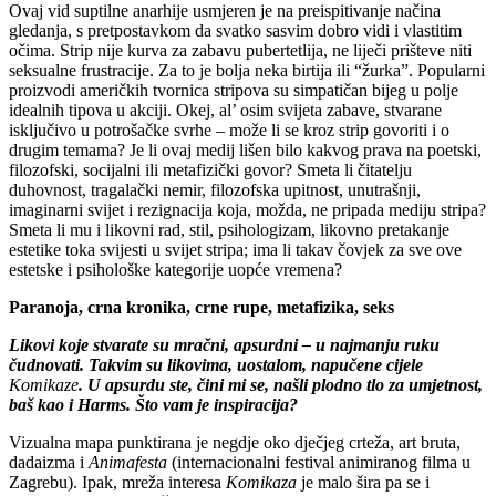
Ovaj vid suptilne anarhije usmjeren je na preispitivanje načina
gledanja, s pretpostavkom da svatko sasvim dobro vidi i vlastitim
očima. Strip nije kurva za zabavu pubertetlija, ne liječi prišteve niti
seksualne frustracije. Za to je bolja neka birtija ili “žurka”. Popularni
proizvodi američkih tvornica stripova su simpatičan bijeg u polje
idealnih tipova u akciji. Okej, al’ osim svijeta zabave, stvarane
isključivo u potrošačke svrhe – može li se kroz strip govoriti i o
drugim temama? Je li ovaj medij lišen bilo kakvog prava na poetski,
filozofski, socijalni ili metafizički govor? Smeta li čitatelju
duhovnost, tragalački nemir, filozofska upitnost, unutrašnji,
imaginarni svijet i rezignacija koja, možda, ne pripada mediju stripa?
Smeta li mu i likovni rad, stil, psihologizam, likovno pretakanje
estetike toka svijesti u svijet stripa; ima li takav čovjek za sve ove
estetske i psihološke kategorije uopće vremena?
Paranoja, crna kronika, crne rupe, metafizika, seks
Likovi koje stvarate su mra
č
ni, apsurdni – u najmanju ruku
č
udnovati. Takvim su likovima, uostalom, napu
č
ene cijele
Komikaze
. U apsurdu ste,
č
ini mi se, našli plodno tlo za umjetnost,
baš kao i Harms. Što vam je inspiracija?
Vizualna mapa punktirana je negdje oko dječjeg crteža, art bruta,
dadaizma i
Animafesta
(internacionalni festival animiranog filma u
Zagrebu). Ipak, mreža interesa
Komikaza
je malo šira pa se i