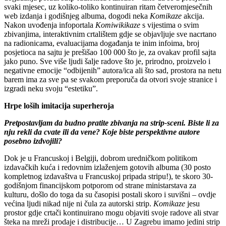
svaki mjesec, uz koliko-toliko kontinuiran ritam četveromjesečnih
web izdanja i godišnjeg albuma, dogodi neka
Komikaze
akcija.
Nakon uvođenja infoportala
Komiwikikaze
s vijestima o svim
zbivanjima, interaktivnim crtalištem gdje se objavljuje sve nacrtano
na radionicama, evaluacijama događanja te inim infoima, broj
posjetioca na sajtu je prešišao 100 000 što je, za ovakav profil sajta
jako puno. Sve više ljudi šalje radove što je, prirodno, proizvelo i
negativne emocije “odbijenih” autora/ica ali što sad, prostora na netu
barem ima za sve pa se svakom preporuča da otvori svoje stranice i
izgradi neku svoju “estetiku”.
Hrpe loših imitacija superheroja
Pretpostavljam da budno pratite zbivanja na strip-sceni. Biste li za
nju rekli da cvate ili da vene? Koje biste perspektivne autore
posebno izdvojili?
Dok je u Francuskoj i Belgiji, dobrom uredničkom politikom
izdavačkih kuća i redovnim izlaženjem gotovih albuma (30 posto
kompletnog izdavaštva u Francuskoj pripada stripu!), te skoro 30-
godišnjom financijskom potporom od strane ministarstava za
kulturu, došlo do toga da su časopisi postali skoro i suvišni – ovdje
većina ljudi nikad nije ni čula za autorski strip.
Komikaze
jesu
prostor gdje crtači kontinuirano mogu objaviti svoje radove ali stvar
šteka na mreži prodaje i distribucije… U Zagrebu imamo jedini strip