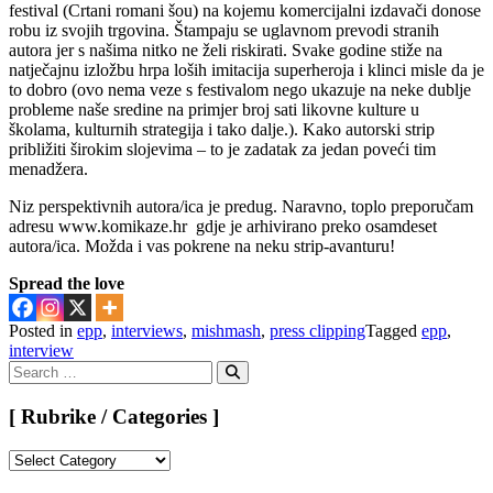
festival (Crtani romani šou) na kojemu komercijalni izdavači donose
robu iz svojih trgovina. Štampaju se uglavnom prevodi stranih
autora jer s našima nitko ne želi riskirati. Svake godine stiže na
natječajnu izložbu hrpa loših imitacija superheroja i klinci misle da je
to dobro (ovo nema veze s festivalom nego ukazuje na neke dublje
probleme naše sredine na primjer broj sati likovne kulture u
školama, kulturnih strategija i tako dalje.). Kako autorski strip
približiti širokim slojevima – to je zadatak za jedan poveći tim
menadžera.
Niz perspektivnih autora/ica je predug. Naravno, toplo preporučam
adresu www.komikaze.hr gdje je arhivirano preko osamdeset
autora/ica. Možda i vas pokrene na neku strip-avanturu!
Spread the love
Posted in
epp
,
interviews
,
mishmash
,
press clipping
Tagged
epp
,
interview
Search
for:
Search
[ Rubrike / Categories ]
[
Rubrike