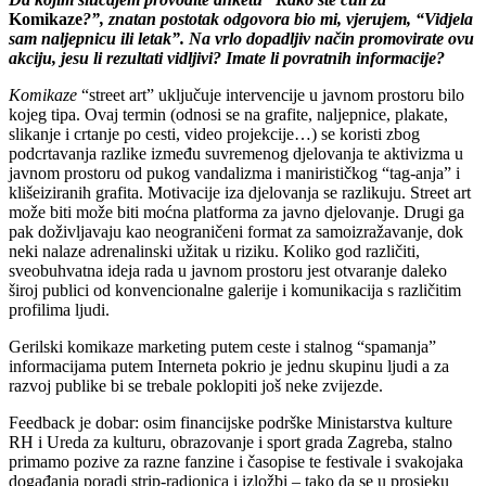
Komikaze
?”, znatan postotak odgovora bio mi, vjerujem, “Vidjela
sam naljepnicu ili letak”. Na vrlo dopadljiv na
č
in promovirate ovu
akciju, jesu li rezultati vidljivi? Imate li povratnih informacije?
Komikaze
“street art” uključuje intervencije u javnom prostoru bilo
kojeg tipa. Ovaj termin (odnosi se na grafite, naljepnice, plakate,
slikanje i crtanje po cesti, video projekcije…) se koristi zbog
podcrtavanja razlike između suvremenog djelovanja te aktivizma u
javnom prostoru od pukog vandalizma i manirističkog “tag-anja” i
klišeiziranih grafita. Motivacije iza djelovanja se razlikuju. Street art
može biti može biti moćna platforma za javno djelovanje. Drugi ga
pak doživljavaju kao neograničeni format za samoizražavanje, dok
neki nalaze adrenalinski užitak u riziku. Koliko god različiti,
sveobuhvatna ideja rada u javnom prostoru jest otvaranje daleko
široj publici od konvencionalne galerije i komunikacija s različitim
profilima ljudi.
Gerilski komikaze marketing putem ceste i stalnog “spamanja”
informacijama putem Interneta pokrio je jednu skupinu ljudi a za
razvoj publike bi se trebale poklopiti još neke zvijezde.
Feedback je dobar: osim financijske podrške Ministarstva kulture
RH i Ureda za kulturu, obrazovanje i sport grada Zagreba, stalno
primamo pozive za razne fanzine i časopise te festivale i svakojaka
događanja poradi strip-radionica i izložbi – tako da se u prosjeku