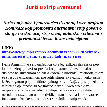
Juriš u strip avanturu!
Strip umjetnica i pokretačica tiskanog i web projekta
Komikaze koji promovira alternativni strip govori o
stanju na domaćoj strip sceni, autorskim crtačima i
pretrpanosti tržišta lošim imitacijama
LINK:
https://www.yumpu.com/xx/document/read/38807074/ivana-
armanini-juris-u-strip-avanturu-ludi-japan-zarez
Ivana Armanini je strip umjetnica koja je, jezikom slavenske pop
kulture, zbog ljubavi raspustila konje vrane, odnosno, nakon
diplome na slikarskom odjelu Akademije likovnih umjetnosti, svom
se strašću i entuzijazmom posvetila stripu, aktivizmu i, kako sama
kaže, bogatom polju multimedijalnog izraza. Najživopisniji izdanak
te njezine djelatnosti su
Komikaze,
tiskani i web projekt za
nesputano širenje alternativnog stripa, koji se u četiri godine
postojanja razgranao u nepredvidivim smjerovima i domogao se
impozantne brojke od osamdeset suradnika – strip crtača.
U razgovoru o fenomenu Komikaza i uopće o prijemčivosti domaće