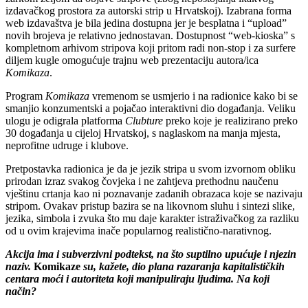
izdavačkog prostora za autorski strip u Hrvatskoj). Izabrana forma
web izdavaštva je bila jedina dostupna jer je besplatna i “upload”
novih brojeva je relativno jednostavan. Dostupnost “web-kioska” s
kompletnom arhivom stripova koji pritom radi non-stop i za surfere
diljem kugle omogućuje trajnu web prezentaciju autora/ica
Komikaza
.
Program
Komikaza
vremenom se usmjerio i na radionice kako bi se
smanjio konzumentski a pojačao interaktivni dio događanja. Veliku
ulogu je odigrala platforma
Clubture
preko koje je realizirano preko
30 događanja u cijeloj Hrvatskoj, s naglaskom na manja mjesta,
neprofitne udruge i klubove.
Pretpostavka radionica je da je jezik stripa u svom izvornom obliku
prirodan izraz svakog čovjeka i ne zahtjeva prethodnu naučenu
vještinu crtanja kao ni poznavanje zadanih obrazaca koje se nazivaju
stripom. Ovakav pristup bazira se na likovnom sluhu i sintezi slike,
jezika, simbola i zvuka što mu daje karakter istraživačkog za razliku
od u ovim krajevima inače popularnog realistično-narativnog.
Akcija ima i subverzivni podtekst, na što suptilno upu
ć
uje i njezin
naziv.
Komikaze
su, kažete, dio plana razaranja kapitalisti
č
kih
centara mo
ć
i i autoriteta koji manipuliraju ljudima. Na koji
na
č
in?