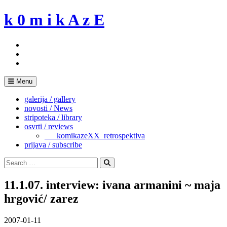
Skip
k 0 m i k A z E
to
content
Menu
galerija / gallery
novosti / News
stripoteka / library
osvrti / reviews
___komikazeXX_retrospektiva
prijava / subscribe
Search
for:
Search
11.1.07. interview: ivana armanini ~ maja
hrgović/ zarez
2007-01-11