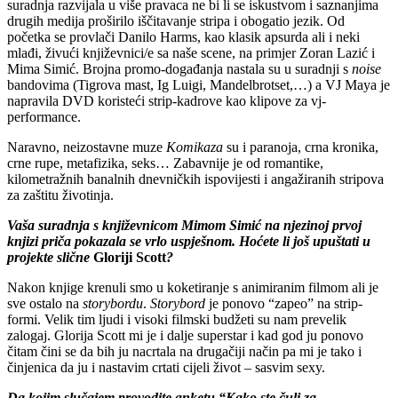
suradnja razvijala u više pravaca ne bi li se iskustvom i saznanjima
drugih medija proširilo iščitavanje stripa i obogatio jezik. Od
početka se provlači Danilo Harms, kao klasik apsurda ali i neki
mlađi, živući književnici/e sa naše scene, na primjer Zoran Lazić i
Mima Simić. Brojna promo-događanja nastala su u suradnji s
noise
bandovima (Tigrova mast, Ig Luigi, Mandelbrotset,…) a VJ Maya je
napravila DVD koristeći strip-kadrove kao klipove za vj-
performance.
Naravno, neizostavne muze
Komikaza
su i paranoja, crna kronika,
crne rupe, metafizika, seks… Zabavnije je od romantike,
kilometražnih banalnih dnevničkih ispovijesti i angažiranih stripova
za zaštitu životinja.
Vaša suradnja s književnicom Mimom Simi
ć
na njezinoj prvoj
knjizi pri
č
a pokazala se vrlo uspješnom. Ho
ć
ete li još upuštati u
projekte sli
č
ne
Gloriji Scott
?
Nakon knjige krenuli smo u koketiranje s animiranim filmom ali je
sve ostalo na
storybordu
.
Storybord
je ponovo “zapeo” na strip-
formi. Velik tim ljudi i visoki filmski budžeti su nam prevelik
zalogaj. Glorija Scott mi je i dalje superstar i kad god ju ponovo
čitam čini se da bih ju nacrtala na drugačiji način pa mi je tako i
činjenica da ju i nastavim crtati cijeli život – sasvim sexy.
Da kojim slu
č
ajem provodite anketu “Kako ste
č
uli za