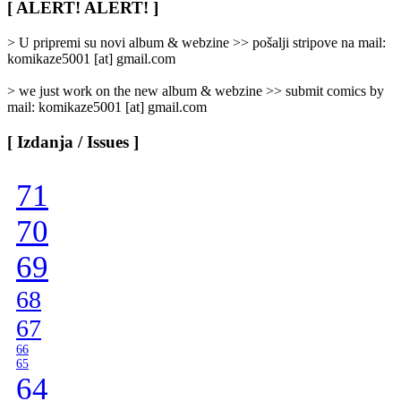
/
[ ALERT! ALERT! ]
Categories
]
> U pripremi su novi album & webzine >> pošalji stripove na mail:
komikaze5001 [at] gmail.com
> we just work on the new album & webzine >> submit comics by
mail: komikaze5001 [at] gmail.com
[ Izdanja / Issues ]
71
70
69
68
67
66
65
64