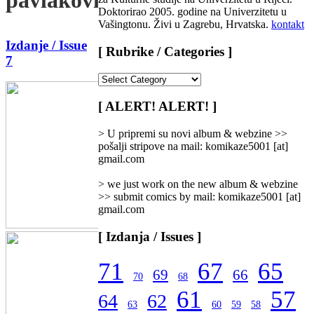
Doktorirao 2005. godine na Univerzitetu u
Vašingtonu. Živi u Zagrebu, Hrvatska.
kontakt
Izdanje / Issue
[ Rubrike / Categories ]
7
[
Rubrike
/
[ ALERT! ALERT! ]
Categories
]
> U pripremi su novi album & webzine >>
pošalji stripove na mail: komikaze5001 [at]
gmail.com
> we just work on the new album & webzine
>> submit comics by mail: komikaze5001 [at]
gmail.com
[ Izdanja / Issues ]
71
67
65
69
66
70
68
61
57
64
62
63
60
59
58