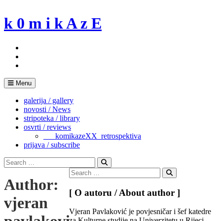
Skip
to
k 0 m i k A z E
content
Menu
galerija / gallery
novosti / News
stripoteka / library
osvrti / reviews
___komikazeXX_retrospektiva
prijava / subscribe
Search
for:
Search
Search
Author:
for:
Search
[ O autoru / About author ]
vjeran
Vjeran Pavlaković je povjesničar i šef katedre
pavlaković
za Kulturne studije na Univerzitetu u Rijeci.