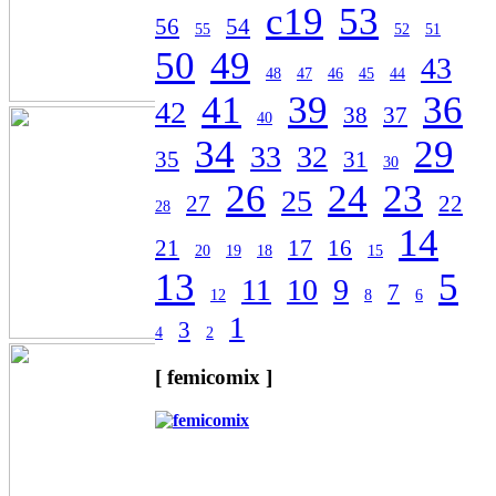
c19
53
56
54
55
52
51
50
49
43
48
47
46
45
44
41
39
36
42
38
37
40
34
29
33
32
35
31
30
26
24
23
25
27
22
28
14
21
17
16
20
19
18
15
13
5
11
10
9
7
12
8
6
1
3
4
2
[ femicomix ]