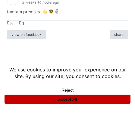
3 weeks 14 hours ago
tamtam premijera
✌
5
1
view on facebook
share
info
|
kontakt
|
donatori