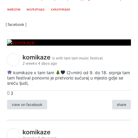
webzine
workshops
xxkomikaze
[ facebook ]
komikaze
is with tam tam music festival.
2 weeks 4 days ago
komikaze x tam tam
(2+min) od 9. do 18. srpnja tam
tam festival ponovno je pretvorio sućuraj u mjesto gdje se
sreću ljudi,
3
view on facebook
share
komikaze