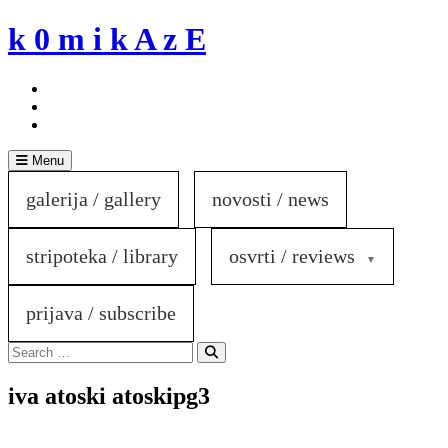
Skip
k 0 m i k A z E
to
content
Menu
galerija / gallery
novosti / news
stripoteka / library
osvrti / reviews
prijava / subscribe
Search
for:
Search
iva atoski atoskipg3