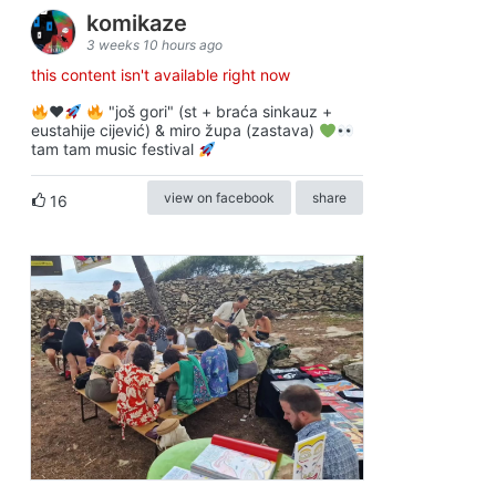
komikaze
3 weeks 10 hours ago
this content isn't available right now
♥️
"još gori" (st + braća sinkauz +
eustahije cijević) & miro župa (zastava)
tam tam music festival
view on facebook
share
16