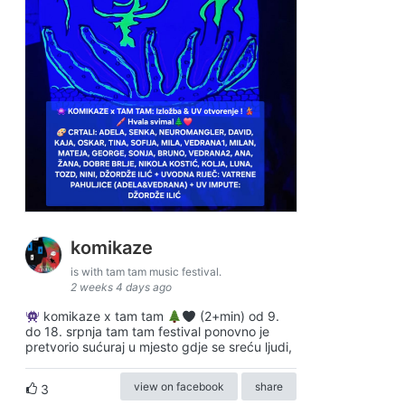
komikaze
is with tam tam music festival.
2 weeks 4 days ago
komikaze x tam tam
(2+min) od 9.
do 18. srpnja tam tam festival ponovno je
pretvorio sućuraj u mjesto gdje se sreću ljudi,
view on facebook
share
3