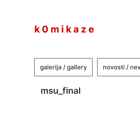
to
content
k 0 m i k a z e
galerija / gallery
novosti / n
msu_final