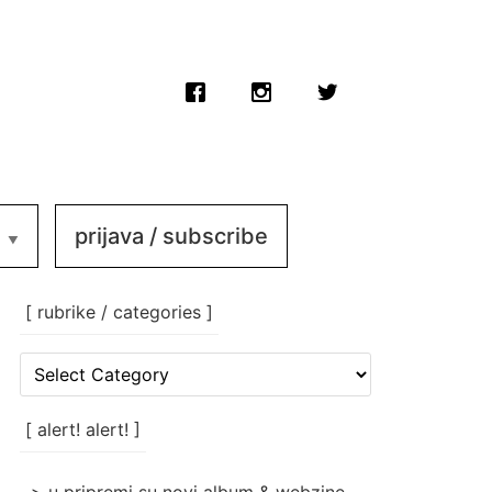
prijava / subscribe
[ rubrike / categories ]
[
rubrike
/
categories
[ alert! alert! ]
]