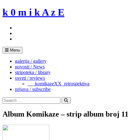
Skip
k 0 m i k A z E
to
content
Menu
galerija / gallery
novosti / News
stripoteka / library
osvrti / reviews
___komikazeXX_retrospektiva
prijava / subscribe
Search
for:
Search
Album Komikaze – strip album broj 11