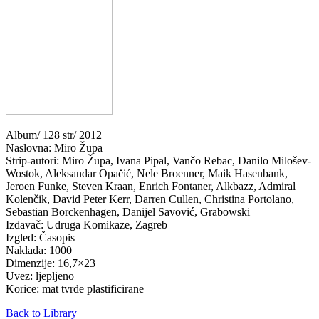
Album/ 128 str/ 2012
Naslovna: Miro Župa
Strip-autori: Miro Župa, Ivana Pipal, Vančo Rebac, Danilo Milošev-
Wostok, Aleksandar Opačić, Nele Broenner, Maik Hasenbank,
Jeroen Funke, Steven Kraan, Enrich Fontaner, Alkbazz, Admiral
Kolenčik, David Peter Kerr, Darren Cullen, Christina Portolano,
Sebastian Borckenhagen, Danijel Savović, Grabowski
Izdavač: Udruga Komikaze, Zagreb
Izgled: Časopis
Naklada: 1000
Dimenzije: 16,7×23
Uvez: ljepljeno
Korice: mat tvrde plastificirane
Back to Library