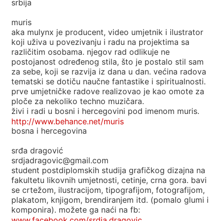
srbija
muris
aka mulynx je producent, video umjetnik i ilustrator
koji uživa u povezivanju i radu na projektima sa
različitim osobama. njegov rad odlikuje ne
postojanost određenog stila, što je postalo stil sam
za sebe, koji se razvija iz dana u dan. većina radova
tematski se dotiču naučne fantastike i spiritualnosti.
prve umjetničke radove realizovao je kao omote za
ploče za nekoliko techno muzičara.
živi i radi u bosni i hercegovini pod imenom muris.
http://www.behance.net/muris
bosna i hercegovina
srđa dragović
srdjadragovic@gmail.com
student postdiplomskih studija grafičkog dizajna na
fakultetu likovnih umjetnosti, cetinje, crna gora. bavi
se crtežom, ilustracijom, tipografijom, fotografijom,
plakatom, knjigom, brendiranjem itd. (pomalo glumi i
komponira). možete ga naći na fb:
www.facebook.com/srdja.dragovic