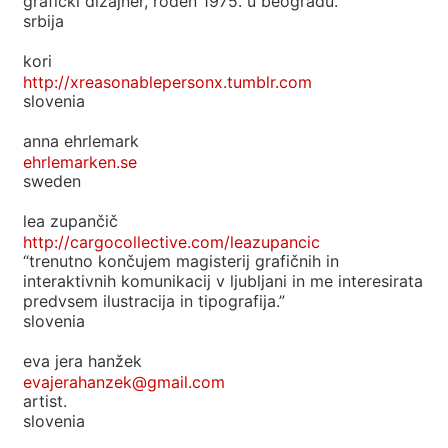
grafički dizajner, rođen 1975. u beogradu.
srbija
kori
http://xreasonablepersonx.tumblr.com
slovenia
anna ehrlemark
ehrlemarken.se
sweden
lea zupančič
http://cargocollective.com/leazupancic
“trenutno končujem magisterij grafičnih in
interaktivnih komunikacij v ljubljani in me interesirata
predvsem ilustracija in tipografija.”
slovenia
eva jera hanžek
evajerahanzek@gmail.com
artist.
slovenia