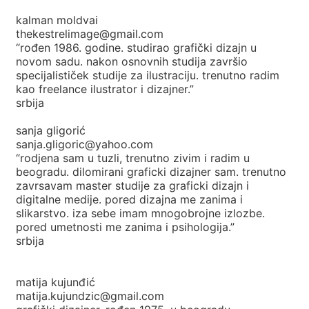
kalman moldvai
thekestrelimage@gmail.com
“rođen 1986. godine. studirao grafički dizajn u
novom sadu. nakon osnovnih studija završio
specijalističek studije za ilustraciju. trenutno radim
kao freelance ilustrator i dizajner.”
srbija
sanja gligorić
sanja.gligoric@yahoo.com
“rodjena sam u tuzli, trenutno zivim i radim u
beogradu. dilomirani graficki dizajner sam. trenutno
zavrsavam master studije za graficki dizajn i
digitalne medije. pored dizajna me zanima i
slikarstvo. iza sebe imam mnogobrojne izlozbe.
pored umetnosti me zanima i psihologija.”
srbija
matija kujunđić
matija.kujundzic@gmail.com