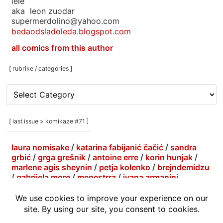
lele
aka leon zuodar
supermerdolino@yahoo.com
bedaodsladoleda.blogspot.com
all comics from this author
[ rubrike / categories ]
[
rubrike
/
categories
[ last issue > komikaze #71 ]
]
laura nomisake
/
katarina fabijanić čačić
/
sandra
grbić
/
grga grešnik
/
antoine erre
/
korin hunjak
/
marlene agis sheynin
/
petja kolenko
/
brejndemidzu
/
gabrijela more
/
menestrra
/
ivana armanini