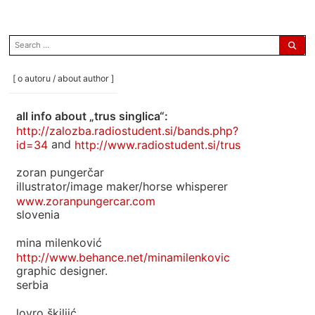
search
for:
[ o autoru / about author ]
all info about „trus singlica“:
http://zalozba.radiostudent.si/bands.php?
id=34
and
http://www.radiostudent.si/trus
zoran pungerčar
illustrator/image maker/horse whisperer
www.zoranpungercar.com
slovenia
mina milenković
http://www.behance.net/minamilenkovic
graphic designer.
serbia
lovro škiljić