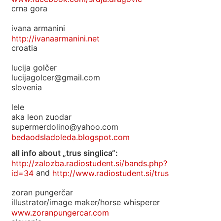
crna gora
ivana armanini
http://ivanaarmanini.net
croatia
lucija golčer
lucijagolcer@gmail.com
slovenia
lele
aka leon zuodar
supermerdolino@yahoo.com
bedaodsladoleda.blogspot.com
all info about „trus singlica“:
http://zalozba.radiostudent.si/bands.php?
id=34
and
http://www.radiostudent.si/trus
zoran pungerčar
illustrator/image maker/horse whisperer
www.zoranpungercar.com