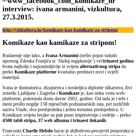
interview: ivana armanini, vizkultura,
27.3.2015.
http://vizkultura.hr/komikaze-kao-kamikaze-za-stripom/
Komikaze kao kamikaze za stripom!
Rudarenje nije lako, a
Ivana Armanini
(nešto poput suludo
upornog Zdenka Franjića iz
‘Slušaj najglasnije’
) već
trinaest godina
hvata najbolje i najzanimljivije iz svijeta
alternativnog stripa
da
preko
Komikaze platforme
kvartalno predstavi novi i svježi
materijal.
Ivana je ilustratorica, dizajnerica i nositeljica diplome slikarstva; živi
između Ljubljane i Zagreba i
Komikaze
je, kao neku vrstu web-
platforme, pokrenula dosta davne 2002. godine. Od tada je i tebi i
meni prošlo negdje 158 mjesečnih podstanarskih rata, pet različitih
saziva Vlade, dva predsjednika i jedna trenutna predsjednica. U
Komikaze svijetu brojke su pak puno impresivnije i vedrije – preko
4500 tabli stripa, 37 web albuma i trinaest tiskanih
.
Francuski
Charlie Hebdo
bacio je
definitivno-provjeriti
preporuku u