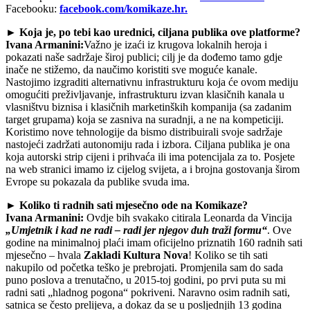
Facebooku:
facebook.com/komikaze.hr.
► Koja je, po tebi kao urednici, ciljana publika ove platforme?
Ivana Armanini:
Važno je izaći iz krugova lokalnih heroja i
pokazati naše sadržaje široj publici; cilj je da dođemo tamo gdje
inače ne stižemo, da naučimo koristiti sve moguće kanale.
Nastojimo izgraditi alternativnu infrastrukturu koja će ovom mediju
omogućiti preživljavanje, infrastrukturu izvan klasičnih kanala u
vlasništvu biznisa i klasičnih marketinških kompanija (sa zadanim
target grupama) koja se zasniva na suradnji, a ne na kompeticiji.
Koristimo nove tehnologije da bismo distribuirali svoje sadržaje
nastojeći zadržati autonomiju rada i izbora. Ciljana publika je ona
koja autorski strip cijeni i prihvaća ili ima potencijala za to. Posjete
na web stranici imamo iz cijelog svijeta, a i brojna gostovanja širom
Evrope su pokazala da publike svuda ima.
► Koliko ti radnih sati mjesečno ode na Komikaze?
Ivana Armanini:
Ovdje bih svakako citirala Leonarda da Vincija
„Umjetnik i kad ne radi – radi jer njegov duh traži formu“
. Ove
godine na minimalnoj plaći imam oficijelno priznatih 160 radnih sati
mjesečno – hvala
Zakladi Kultura Nova
! Koliko se tih sati
nakupilo od početka teško je prebrojati. Promjenila sam do sada
puno poslova a trenutačno, u 2015-toj godini, po prvi puta su mi
radni sati „hladnog pogona“ pokriveni. Naravno osim radnih sati,
satnica se često prelijeva, a dokaz da se u posljednjih 13 godina