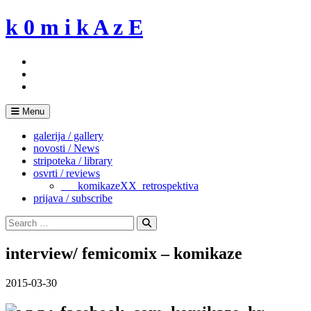
Skip
k 0 m i k A z E
to
content
Menu
galerija / gallery
novosti / News
stripoteka / library
osvrti / reviews
___komikazeXX_retrospektiva
prijava / subscribe
Search
for:
Search
interview/ femicomix – komikaze
2015-03-30