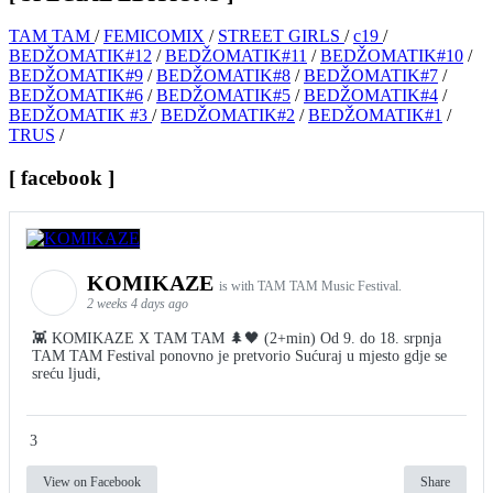
TAM TAM
/
FEMICOMIX
/
STREET GIRLS
/
c19
/
BEDŽOMATIK#12
/
BEDŽOMATIK#11
/
BEDŽOMATIK#10
/
BEDŽOMATIK#9
/
BEDŽOMATIK#8
/
BEDŽOMATIK#7
/
BEDŽOMATIK#6
/
BEDŽOMATIK#5
/
BEDŽOMATIK#4
/
BEDŽOMATIK #3
/
BEDŽOMATIK#2
/
BEDŽOMATIK#1
/
TRUS
/
[ facebook ]
KOMIKAZE
is with TAM TAM Music Festival.
2 weeks 4 days ago
👾 KOMIKAZE X TAM TAM 🌲🖤 (2+min) Od 9. do 18. srpnja
TAM TAM Festival ponovno je pretvorio Sućuraj u mjesto gdje se
sreću ljudi,
3
View on Facebook
Share