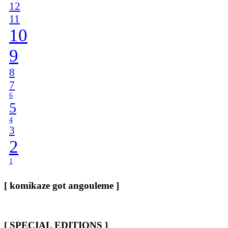
12
11
10
9
8
7
6
5
4
3
2
1
[ komikaze got angouleme ]
[ SPECIAL EDITIONS ]