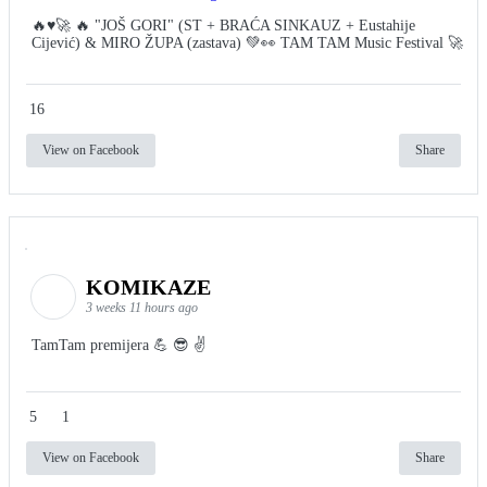
🔥♥️🚀 🔥 "JOŠ GORI" (ST + BRAĆA SINKAUZ + Eustahije
Cijević) & MIRO ŽUPA (zastava) 💚👀 TAM TAM Music Festival 🚀
16
View on Facebook
Share
KOMIKAZE
3 weeks 11 hours ago
TamTam premijera 💪 😎 ✌️
5
1
View on Facebook
Share