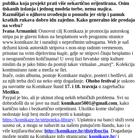
publika koja projekt prati više nekartično orijentirana. Osim
tiskanih izdanja i jednog modela torbe, nema majica.
Razmišljaš o njihovu uvođenju u ponudu jer strip i pamuk
kratkih rukava dobro idu zajedno. Kako generalno ide prodaja
na webu?
Ivana Armanini:
Osnovni cilj Komikaza je promocija autorskog
stripa pa je glavni fokus na besplatnom web programu stranice
www.komikaze.hr i suradnji s neprofitnim udrugama. Web je naš
dežurni kiosk autorskih stripova s non-stop radnim vremenom,
prisutan na svim dijelovima
kugle
, gdje se stripovi čitaju besplatno i
u neograničenim količinama! U ovoj fazi hrvatske strip kulture
mislim da je jako bitno da postoji takav virtualan „
muze
j“. Kolekcija
kontinuirano raste a mreža se širi.
Inače, osim albuma, postoje Komikaze majice, posteri i bedževi, ali
za njih treba doći na neko strip događanje.
Ohoho festival
je uskoro
pa navratite na Komikaze štand
17. i 18. travnja
u zagrebačku
Mediku
.
Paypal je bio, ali je ukinut zbog nekih tehničkih problema. Svi su
dobrodošli da se jave na mail:
komikaze5001@gmail.com
, kako
kartično tako i bezkartično orijentirani. Ukoliko kome slučajno
nedostaje koji broj može provjeriti u katalogu:
https://komikaze.hr/stripoteka-library
/. Uplatnica na banci služi svrsi
sasma ok
, a mogu se nabaviti na našem putujućem štandu, kao i u
više knjižara/dućana:
http://komikaze.hr/distribucija
. Događanja
možete pratiti na Komikaze info stranicama:
komikaze.hr/
i