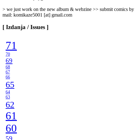
> we just work on the new album & webzine >> submit comics by
mail: komikaze5001 [at] gmail.com
[ Izdanja / Issues ]
71
70
69
68
67
66
65
64
63
62
61
60
59