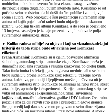
mobitelima; ukratko – svemu što ima ekran, a snaga i važnost
distribucije stripa digitalno i putem interneta raste. Koristimo se od
početka svim sredstvima da bi došli do šire publike i zanimljivijih
scena i autora. Web omogućuje širu prezentaciju suvremenih strip
autora od kojih pojedinačni radovi budu objavljeni i u tiskanom
izdanju. Godišnji tiskani album Komikaze, a do sada je objavljeno
13 brojeva, sastavljen je iz najreprezentativnijih radova iz polja
suvremenog autorskoga stripa.
► Koliko radova odbiješ za objavu i koji su vizualno/sadržajni
kriteriji da tabla stripa bude objavljena pod Komikaze
etiketom?
Ivana Armanini:
Komikaze su u cjelini posvećene afirmaciji
slobodnog autorskog stripa i autorske vizije. Komikaze mreža je
dinamična socijalna struktura s rasutim krakovima po cijeloj kugli.
Tako funkcionira i selekcija, ja sam glavna urednica ali u svakom
broju sudjeluju brojne Komikaze kroz selekciju, traženje novih
autora, kolektiva, promociji i ljepljivom mreženju. Crvena nit je
suvremeni autorski strip. Komikaze balansiraju na rubu stripa, street
arta, akcije, apstrakcije i eksperimenta. Korijeni autorskog stripa se
vuku od animiranog i eksperimentalnog filma, suvremene
književnosti, muzičkih alternativa, grafike i DIY kulture. Ova rubna
pozicija ima za cilj razviti strip jezik i preispitati njegove granice.
Strip je medij koji danas suvereno progovara o svim dimenzijama
ljudskog bića, on postavlja pitanja i traži nove odgovore. Autorski