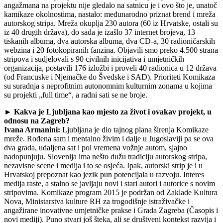
angažmana na projektu nije gledalo na satnicu je i ovo što je, unatoč
kamikaze okolnostima, nastalo: međunarodno priznat brend i mreža
autorskog stripa. Mreža okuplja 230 autora (60 iz Hrvatske, ostali su
iz 40 drugih država), do sada je izašlo 37 internet brojeva, 13
tiskanih albuma, dva autorska albuma, dva CD-a, 30 radioničarskih
webzina i 20 fotokopiranih fanzina. Objavili smo preko 4.500 strana
stripova i sudjelovali s 90 civilnih inicijativa i umjetničkih
organizacija, postavili 176 izložbi i proveli 40 radionica u 12 država
(od Francuske i Njemačke do Švedske i SAD). Prioriteti Komikaza
su suradnja s neprofitnim autonomnim kulturnim zonama u kojima
su projekti „full time“, a radni sati se ne broje.
► Kakva je Ljubljana kao mjesto za život i ovakav projekt, u
odnosu na Zagreb?
Ivana Armanini:
Ljubljana je dio tajnog plana širenja Komikaze
mreže. Rođena sam i mentalno živim i dalje u Jugoslaviji pa se ova
dva grada, udaljena sat i pol vremena vožnje autom, sjajno
nadopunjuju. Slovenija ima nešto dužu tradiciju autorskog stripa,
nezavisne scene i medija i to se osjeća. Ipak, autorski strip je i u
Hrvatskoj prepoznat kao jezik pun potencijala u razvoju. Interes
medija raste, a stalno se javljaju novi i stari autori i autorice s novim
stripovima. Komikaze program 2015 je podržan od Zaklade Kultura
Nova, Ministarstva kulture RH za trogodišnje istraživačke i
angažirane inovativne umjetničke prakse i Grada Zagreba (Časopis i
novi mediji). Puno stvari još šteka, ali se društveni kontekst razvija i