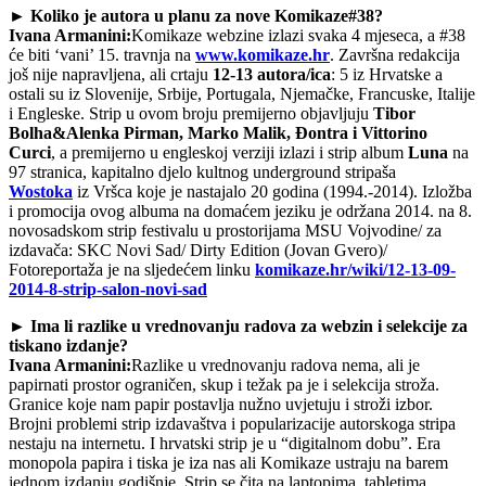
► Koliko je autora u planu za nove Komikaze#38?
Ivana Armanini:
Komikaze webzine izlazi svaka 4 mjeseca, a #38
će biti ‘vani’ 15. travnja na
www.komikaze.hr
. Završna redakcija
još nije napravljena, ali crtaju
12-13 autora/ica
: 5 iz Hrvatske a
ostali su iz Slovenije, Srbije, Portugala, Njemačke, Francuske, Italije
i Engleske. Strip u ovom broju premijerno objavljuju
Tibor
Bolha&Alenka Pirman, Marko Malik, Đontra i Vittorino
Curci
, a premijerno u engleskoj verziji izlazi i strip album
Luna
na
97 stranica, kapitalno djelo kultnog underground stripaša
Wostoka
iz Vršca koje je nastajalo 20 godina (1994.-2014). Izložba
i promocija ovog albuma na domaćem jeziku je održana 2014. na 8.
novosadskom strip festivalu u prostorijama MSU Vojvodine/ za
izdavača: SKC Novi Sad/ Dirty Edition (Jovan Gvero)/
Fotoreportaža je na sljedećem linku
komikaze.hr/wiki/12-13-09-
2014-8-strip-salon-novi-sad
► Ima li razlike u vrednovanju radova za webzin i selekcije za
tiskano izdanje?
Ivana Armanini:
Razlike u vrednovanju radova nema, ali je
papirnati prostor ograničen, skup i težak pa je i selekcija stroža.
Granice koje nam papir postavlja nužno uvjetuju i stroži izbor.
Brojni problemi strip izdavaštva i popularizacije autorskoga stripa
nestaju na internetu. I hrvatski strip je u “digitalnom dobu”. Era
monopola papira i tiska je iza nas ali Komikaze ustraju na barem
jednom izdanju godišnje. Strip se čita na laptopima, tabletima,