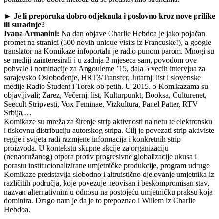
► Je li preporuka dobro odjeknula i poslovno kroz nove prilike
ili suradnje?
Ivana Armanini:
Na dan objave Charlie Hebdoa je jako pojačan
promet na stranici (500 novih unique visits iz Francuske!), a google
translator na Komikaze infoportalu je radio punom parom. Mnogi su
se mediji zainteresirali i u zadnja 3 mjeseca sam, povodom ove
pohvale i nominacije za Angouleme ’15, dala 5 većih intervjua za
sarajevsko Oslobođenje, HRT3/Transfer, Jutarnji list i slovenske
medije Radio Študent i Torek ob petih. U 2015. o Komikazama su
objavljivali; Zarez, Večernji list, Kulturpunkt, Booksa, Culturenet,
Seecult Stripvesti, Vox Feminae, Vizkultura, Panel Patter, RTV
Srbija,…
Komikaze su mreža za širenje strip aktivnosti na netu te elektronsku
i tiskovnu distribuciju autorskog stripa. Cilj je povezati strip aktiviste
regije i svijeta radi razmjene informacija i konkretnih strip
proizvoda. U kontekstu skupne akcije za organizaciju
(nenaoružanog) otpora protiv progresivne globalizacije ukusa i
porastu institucionalizirane umjetničke produkcije, program udruge
Komikaze predstavlja slobodno i altruistično djelovanje umjetnika iz
različitih područja, koje povezuje neovisan i beskompromisan stav,
nazvan alternativnim u odnosu na postojeću umjetničku praksu koja
dominira. Drago nam je da je to prepoznao i Willem iz Charlie
Hebdoa.