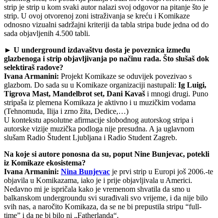
strip je strip u kom svaki autor nalazi svoj odgovor na pitanje što je
strip. U ovoj otvorenoj zoni istraživanja se kreću i Komikaze
odnosno vizualni sadržajni kriteriji da tabla stripa bude jedna od do
sada objavljenih 4.500 tabli.
► U underground izdavaštvu dosta je poveznica između
glazbenoga i strip objavljivanja po načinu rada. Što slušaš dok
selektiraš radove?
Ivana Armanini:
Projekt Komikaze se oduvijek povezivao s
glazbom. Do sada su u Komikaze organizaciji nastupali:
Ig Luigi,
Tigrova Mast, Mandelbrot set, Dani Kavaš
i mnogi drugi. Puno
stripaša iz plemena Komikaza je aktivno i u muzičkim vodama
(Tehnomuda, Ilija i zrno žita, Dedice,…)
U kontekstu apsolutne afirmacije slobodnog autorskog stripa i
autorske vizije muzička podloga nije presudna. A ja uglavnom
slušam Radio Študent Ljubljana i Radio Student Zagreb.
Na koje si autore ponosna da su, poput Nine Bunjevac, potekli
iz Komikaze ekosistema?
Ivana Armanini:
Nina Bunjevac
je prvi strip u Europi još 2006.-te
objavila u Komikazama, iako je i prije objavljivala u Americi.
Nedavno mi je ispričala kako je vremenom shvatila da smo u
balkanskom undergroundu svi surađivali svo vrijeme, i da nije bilo
svih nas, a naročito Komikaza, da se ne bi prepustila stripu “full-
time” i da ne bi bilo ni „Fatherlanda“.