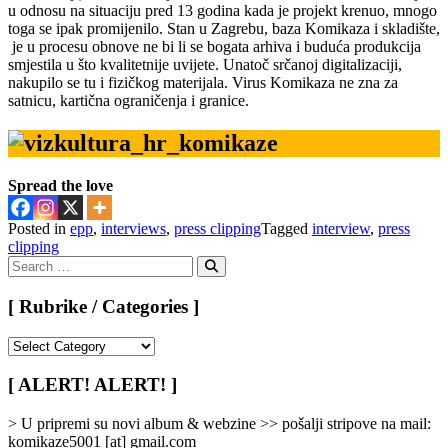
u odnosu na situaciju pred 13 godina kada je projekt krenuo, mnogo
toga se ipak promijenilo. Stan u Zagrebu, baza Komikaza i skladište,
je u procesu obnove ne bi li se bogata arhiva i buduća produkcija
smjestila u što kvalitetnije uvijete. Unatoč srčanoj digitalizaciji,
nakupilo se tu i fizičkog materijala. Virus Komikaza ne zna za
satnicu, kartična ograničenja i granice.
Spread the love
Posted in
epp
,
interviews
,
press clipping
Tagged
interview
,
press
clipping
Search
for:
Search
[ Rubrike / Categories ]
[
Rubrike
/
[ ALERT! ALERT! ]
Categories
]
> U pripremi su novi album & webzine >> pošalji stripove na mail:
komikaze5001 [at] gmail.com