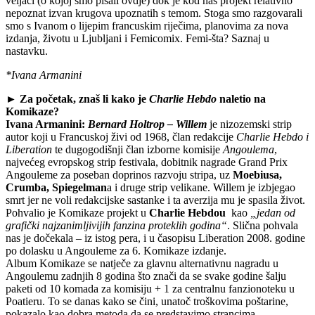
veljači (o kojoj smo pisali ovdje) dok je kod nas projekt relativno
nepoznat izvan krugova upoznatih s temom. Stoga smo razgovarali
smo s Ivanom o lijepim francuskim riječima, planovima za nova
izdanja, životu u Ljubljani i Femicomix. Femi-šta? Saznaj u
nastavku.
*Ivana Armanini
► Za početak, znaš li kako je
Charlie Hebdo
naletio na
Komikaze?
Ivana Armanini:
Bernard Holtrop – Willem
je nizozemski strip
autor koji u Francuskoj živi od 1968, član redakcije
Charlie Hebdo i
Liberation
te dugogodišnji član izborne komisije
Angoulema
,
najvećeg evropskog strip festivala, dobitnik nagrade Grand Prix
Angouleme za poseban doprinos razvoju stripa, uz
Moebiusa,
Crumba, Spiegelman
a i druge strip velikane. Willem je izbjegao
smrt jer ne voli redakcijske sastanke i ta averzija mu je spasila život.
Pohvalio je Komikaze projekt u
Charlie Hebdou
kao
„jedan od
grafički najzanimljivijih fanzina proteklih godina“
. Slična pohvala
nas je dočekala – iz istog pera, i u časopisu Liberation 2008. godine
po dolasku u Angouleme za 6. Komikaze izdanje.
Album Komikaze se natječe za glavnu alternativnu nagradu u
Angoulemu zadnjih 8 godina što znači da se svake godine šalju
paketi od 10 komada za komisiju + 1 za centralnu fanzionoteku u
Poatieru. To se danas kako se čini, unatoč troškovima poštarine,
pokazalo kao dobra metoda da se predstavimo strancima.