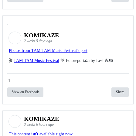
KOMIKAZE
2 weeks 5 days ago
Photos from TAM TAM Music Festival's post
🎬
TAM TAM Music Festival
💚 Fotoreportaža by Lesi 💪📸
1
View on Facebook
Share
KOMIKAZE
3 weeks 6 hours ago
This content isn't available right now