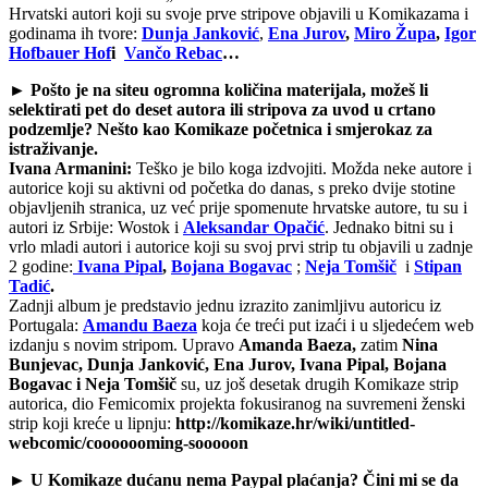
Hrvatski autori koji su svoje prve stripove objavili u Komikazama i
godinama ih tvore:
Dunja Janković
,
Ena Jurov
,
Miro Župa
,
Igor
Hofbauer Hof
i
Vančo Rebac
…
► Pošto je na siteu ogromna količina materijala, možeš li
selektirati pet do deset autora ili stripova za uvod u crtano
podzemlje? Nešto kao Komikaze početnica i smjerokaz za
istraživanje.
Ivana Armanini:
Teško je bilo koga izdvojiti. Možda neke autore i
autorice koji su aktivni od početka do danas, s preko dvije stotine
objavljenih stranica, uz već prije spomenute hrvatske autore, tu su i
autori iz Srbije: Wostok i
Aleksandar Opačić
. Jednako bitni su i
vrlo mladi autori i autorice koji su svoj prvi strip tu objavili u zadnje
2 godine:
Ivana Pipal
,
Bojana Bogavac
;
Neja Tomšič
i
Stipan
Tadić
.
Zadnji album je predstavio jednu izrazito zanimljivu autoricu iz
Portugala:
Amandu Baeza
koja će treći put izaći i u sljedećem web
izdanju s novim stripom. Upravo
Amanda Baeza,
zatim
Nina
Bunjevac, Dunja Janković, Ena Jurov, Ivana Pipal, Bojana
Bogavac i Neja Tomšič
su, uz još desetak drugih Komikaze strip
autorica, dio Femicomix projekta fokusiranog na suvremeni ženski
strip koji kreće u lipnju:
http://komikaze.hr/wiki/untitled-
webcomic/cooooooming-sooooon
► U Komikaze dućanu nema Paypal plaćanja? Čini mi se da