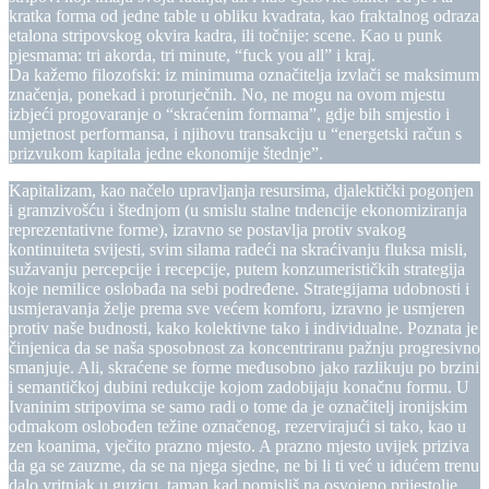
kratka forma od jedne table u obliku kvadrata, kao fraktalnog odraza
etalona stripovskog okvira kadra, ili točnije: scene. Kao u punk
pjesmama: tri akorda, tri minute, “fuck you all” i kraj.
Da kažemo filozofski: iz minimuma označitelja izvlači se maksimum
značenja, ponekad i proturječnih. No, ne mogu na ovom mjestu
izbjeći progovaranje o “skraćenim formama”, gdje bih smjestio i
umjetnost performansa, i njihovu transakciju u “energetski račun s
prizvukom kapitala jedne ekonomije štednje”.
Kapitalizam, kao načelo upravljanja resursima, djalektički pogonjen
i gramzivošću i štednjom (u smislu stalne tndencije ekonomiziranja
reprezentativne forme), izravno se postavlja protiv svakog
kontinuiteta svijesti, svim silama radeći na skraćivanju fluksa misli,
sužavanju percepcije i recepcije, putem konzumerističkih strategija
koje nemilice oslobađa na sebi podređene. Strategijama udobnosti i
usmjeravanja želje prema sve većem komforu, izravno je usmjeren
protiv naše budnosti, kako kolektivne tako i individualne. Poznata je
činjenica da se naša sposobnost za koncentriranu pažnju progresivno
smanjuje. Ali, skraćene se forme međusobno jako razlikuju po brzini
i semantičkoj dubini redukcije kojom zadobijaju konačnu formu. U
Ivaninim stripovima se samo radi o tome da je označitelj ironijskim
odmakom oslobođen težine označenog, rezervirajući si tako, kao u
zen koanima, vječito prazno mjesto. A prazno mjesto uvijek priziva
da ga se zauzme, da se na njega sjedne, ne bi li ti već u idućem trenu
dalo vritnjak u guzicu, taman kad pomisliš na osvojeno prijestolje.