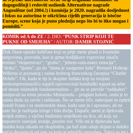
dugogodišnji i redoviti sudionik Alternativne nagrade
Angoulême (od 2004.!) i komisija je 2020. nagradila dosljednost
i fokus na autorima te otkrićima cijelih generacija iz istočne
Europe, scene koja je puno plodnija nego što bi to itko mogao i
pomisliti.”
KOMIK od A do ZE
/ 2. DIO: “
PUNK STRIP KOJI TE
PUKNE OD SMIJEHA
” / AUTOR:
DAMIR STOJNIĆ
Dok čitam opaske kritičara koji su prije mene pisali o Ivaninim
stripovima, posvuda, kao iz grma bodljikave veprovine iskaču
termini “ekspresivno”, “grubo”, “jebem-vam-mater emocija”,
“drsko”, “ljutito”, pa do “dama je zasigurno luda” Bernard Holtrop-
Willema iz poznatog i zaista hrabrog francuskog časopisa “Charlie
Hebdo”. Ok, kada te tip iz skupine luđaka koji su svojom
beskompromisnošću uspjeli isprovocirati bombaški napad na sebe
od strane islamskih fundamentalista – jer su se previše “radikalno”
ismijavali na temu proroka Muhameda – proglasi ludom, onda je to
zaista titula za zavist i sablazan. Što se mene tiče, nabrojani su epiteti
krasili Ivanu i za studentskih dana, kada sam ju i upoznao, ali ne
zato što je razbijala izloge i bila divlja. Dapače, meni je djelovala
uvijek mirno, s vječno blaženim smješkom na licu, ali koji, uz
neporeciv sastojak ironije, prozire sve. Više mi je djelovala kao
bomba koja nikada ne eksplodira, pa baš zato odaje dojam o daleko
većoj devastaciji od one za koju je tehnički sposobna. Takvi su mi i