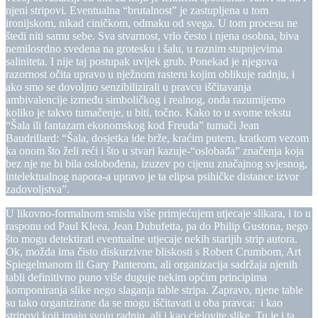
njeni stripovi. Eventualna “brutalnost” je zastupljena u tom
ironijskom, nikad ciničkom, odmaku od svega. U tom procesu ne
štedi niti samu sebe. Sva stvarnost, vrlo često i njena osobna, biva
nemilosrdno svedena na grotesku i šalu, u raznim stupnjevima
saliniteta. I nije taj postupak uvijek grub. Ponekad je njegova
razornost očita upravo u nježnom rasteru kojim oblikuje radnju, i
ako smo se dovoljno senzibilizirali u pravcu iščitavanja
ambivalencije između simboličkog i realnog, onda razumijemo
koliko je takvo tumačenje, u biti, točno. Kako to u svome tekstu
“Šala ili fantazam ekonomskog kod Freuda” tumači Jean
Baudrillard: “Šala, dosjetka ide brže, kraćim putem, kratkom vezom
ka onom što želi reći i što u stvari kazuje-“oslobađa” značenja koja
bez nje ne bi bila oslobođena, izuzev po cijenu značajnog svjesnog,
intelektualnog napora-a upravo je ta elipsa psihičke distance izvor
zadovoljstva”.
U likovno-formalnom smislu više primjećujem utjecaje slikara, i to u
rasponu od Paul Kleea, Jean Dubufetta, pa do Philip Gustona, nego
što mogu detektirati eventualne utjecaje nekih starijih strip autora.
Ok, možda ima čisto diskurzivne bliskosti s Robert Crumbom, Art
Spiegelmanom ili Gary Panterom, ali organizacija sadržaja njenih
tabli definitivno puno više duguje nekim općim principima
komponiranja slike nego slaganja table stripa. Zapravo, njene table
su tako organizirane da se mogu iščitavati u oba pravca: i kao
stripovi koji imaju svoju radnju, ali i kao cjelovite slike. Tu je i ta