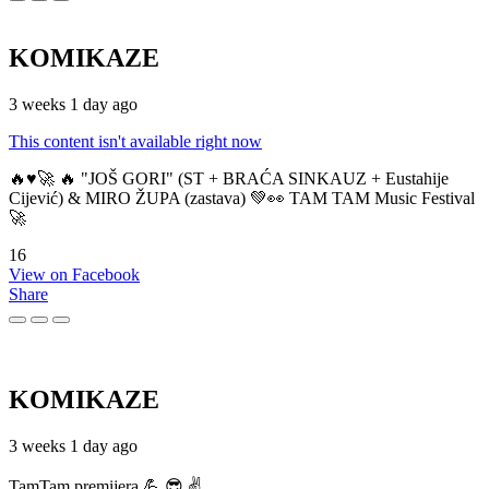
KOMIKAZE
3 weeks 1 day ago
This content isn't available right now
🔥♥️🚀 🔥 "JOŠ GORI" (ST + BRAĆA SINKAUZ + Eustahije
Cijević) & MIRO ŽUPA (zastava) 💚👀 TAM TAM Music Festival
🚀
16
View on Facebook
Share
KOMIKAZE
3 weeks 1 day ago
TamTam premijera 💪 😎 ✌️