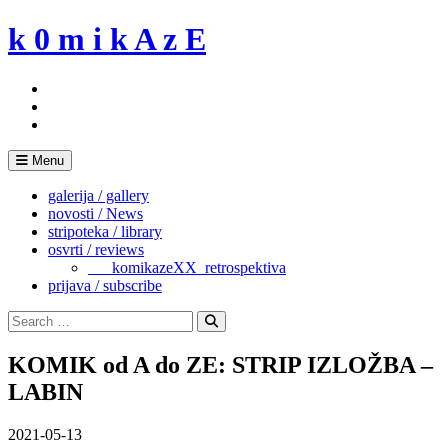
Skip
k 0 m i k A z E
to
content
Menu
galerija / gallery
novosti / News
stripoteka / library
osvrti / reviews
___komikazeXX_retrospektiva
prijava / subscribe
Search
for:
Search
KOMIK od A do ZE: STRIP IZLOŽBA –
LABIN
2021-05-13