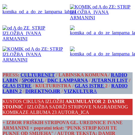
PRESS:
CULTURENET
/ LABINSKA KOMUNA /
RADIO
LABIN
/
5PORTAL
/
DKC LAMPARNA
/
JUTARNJI LIST
/
GLAS ISTRE
/
KULTURISTRA
/
GLAS ISTRE
2
/
RADIO
LABIN 2
/
DIREKTNO.HR
/
VIZKULTUR
A
KUSTOS CIKLUSA IZLOŽBI
AKUMULATOR 2
:
DAMIR
STOJNIĆ
/ IZLOŽBA SADRŽI STRIPOVE NAGRAĐENOG
KOMIKAZE ALBUMA 23 AUTORA_ICA
+
IZBOR FRIŠKIH STRIPOVA GL. UREDNICE
IVANE
ARMANINI
+ popratni tekst:
“
PUNK STRIP KOJI TE
PUKNE OD SMIJEHA
” /
AUTOR TEKSTA: DAMIR