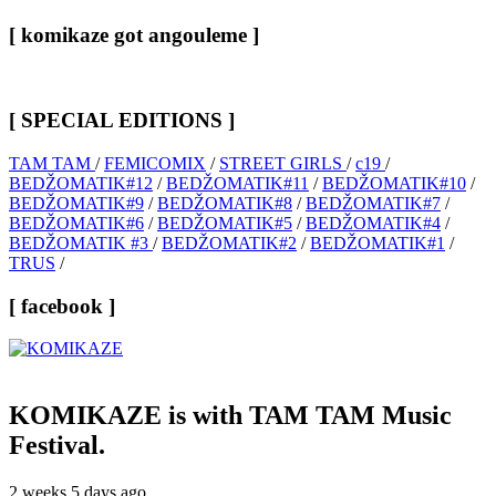
[ komikaze got angouleme ]
[ SPECIAL EDITIONS ]
TAM TAM
/
FEMICOMIX
/
STREET GIRLS
/
c19
/
BEDŽOMATIK#12
/
BEDŽOMATIK#11
/
BEDŽOMATIK#10
/
BEDŽOMATIK#9
/
BEDŽOMATIK#8
/
BEDŽOMATIK#7
/
BEDŽOMATIK#6
/
BEDŽOMATIK#5
/
BEDŽOMATIK#4
/
BEDŽOMATIK #3
/
BEDŽOMATIK#2
/
BEDŽOMATIK#1
/
TRUS
/
[ facebook ]
KOMIKAZE
is with TAM TAM Music
Festival.
2 weeks 5 days ago