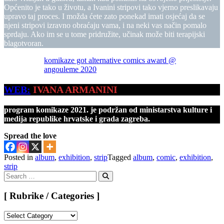
Općenito je tako u životu, a Ivanini stripovi tako vjerno preslikavaju
upravo taj proces. I možda ćete zato ponekad imati osjećaj da se
njeni stripovi izravno obraćaju vama, i na neki vas način pomalo
sprdaju. Ako im se u tome pridružite, učinak može biti terapijski
blagotvoran.
komikaze got alternative comics award @
angouleme 2020
WEB:
IVANA ARMANINI
program
komikaze 2021. je podržan od ministarstva kulture i
medija republike hrvatske i grada zagreba.
Spread the love
Posted in
album
,
exhibition
,
strip
Tagged
album
,
comic
,
exhibition
,
strip
Search
for:
Search
[ Rubrike / Categories ]
[
Rubrike