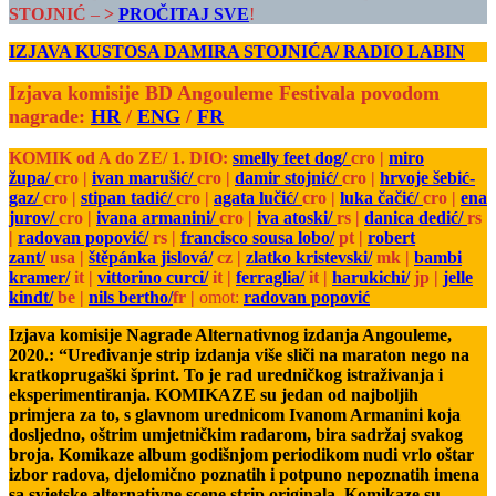
STOJNIĆ
–
>
PROČITAJ SVE
!
IZJAVA KUSTOSA DAMIRA STOJNIĆA/ RADIO LABIN
Izjava komisije BD Angouleme Festivala povodom
nagrade:
HR
/
ENG
/
FR
KOMIK od A do ZE/ 1. DIO:
smelly feet dog/
cro |
miro
župa/
cro |
ivan marušić/
cro |
damir stojnić/
cro |
hrvoje šebić-
gaz/
cro |
stipan tadić/
cro |
agata lučić/
cro |
luka čačić/
cro |
ena
jurov/
cro |
ivana armanini/
cro |
iva atoski/
rs |
danica dedić/
rs
|
radovan popović/
rs |
francisco sousa lobo/
pt |
robert
zant/
usa |
štěpánka jislová/
cz |
zlatko kristevski/
mk |
bambi
kramer/
it |
vittorino curci/
it |
ferraglia/
it |
harukichi/
jp |
jelle
kindt/
be |
nils bertho/
fr |
omot:
radovan popović
Izjava komisije Nagrade Alternativnog izdanja Angouleme,
2020.: “Uređivanje strip izdanja više sliči na maraton nego na
kratkoprugaški šprint. To je rad uredničkog istraživanja i
eksperimentiranja. KOMIKAZE su jedan od najboljih
primjera za to, s glavnom urednicom Ivanom Armanini koja
dosljedno, oštrim umjetničkim radarom, bira sadržaj svakog
broja. Komikaze album godišnjom periodikom nudi vrlo oštar
izbor radova, djelomično poznatih i potpuno nepoznatih imena
sa svjetske alternativne scene strip originala. Komikaze su