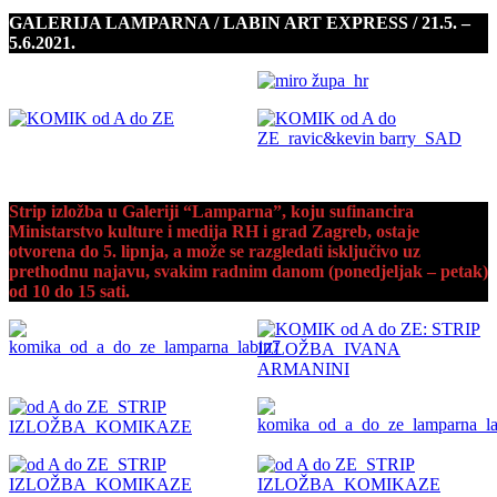
GALERIJA LAMPARNA / LABIN ART EXPRESS / 21.5. –
5.6.2021.
Strip izložba u Galeriji “Lamparna”, koju sufinancira
Ministarstvo kulture i medija RH i grad Zagreb, ostaje
otvorena do 5. lipnja, a može se razgledati isključivo uz
prethodnu najavu, svakim radnim danom (ponedjeljak – petak)
od 10 do 15 sati.