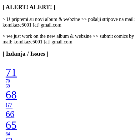
/
[ ALERT! ALERT! ]
Categories
]
> U pripremi su novi album & webzine >> pošalji stripove na mail:
komikaze5001 [at] gmail.com
> we just work on the new album & webzine >> submit comics by
mail: komikaze5001 [at] gmail.com
[ Izdanja / Issues ]
71
70
69
68
67
66
65
64