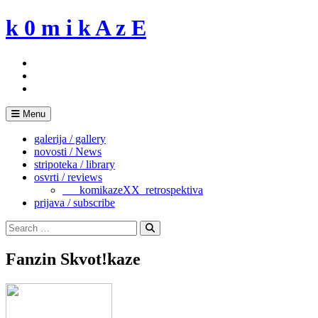
Skip
k 0 m i k A z E
to
content
Menu
galerija / gallery
novosti / News
stripoteka / library
osvrti / reviews
___komikazeXX_retrospektiva
prijava / subscribe
Search
for:
Search
Fanzin Skvot!kaze