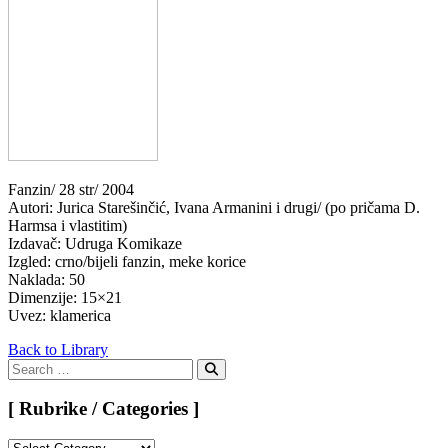
Fanzin/ 28 str/ 2004
Autori: Jurica Starešinčić, Ivana Armanini i drugi/ (po pričama D.
Harmsa i vlastitim)
Izdavač: Udruga Komikaze
Izgled: crno/bijeli fanzin, meke korice
Naklada: 50
Dimenzije: 15×21
Uvez: klamerica
Back to Library
Search
for:
Search
[ Rubrike / Categories ]
[