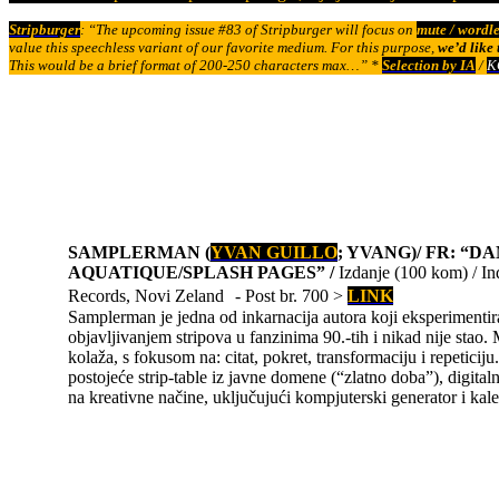
Stripburger
: “The upcoming issue #83 of Stripburger will focus on
mute / wordl
value this speechless variant of our favorite medium. For this purpose,
we’d like 
This would be a brief format of 200-250 characters max…” *
Selection by IA
/
K
SAMPLERMAN (
YVAN GUILLO
; YVANG)/ FR: “D
AQUATIQUE/SPLASH PAGES” /
Izdanje (100 kom) / 
Records, Novi Zeland - Post br. 700 >
LINK
Samplerman je jedna od inkarnacija autora koji eksperimentir
objavljivanjem stripova u fanzinima 90.-tih i nikad nije stao. 
kolaža, s fokusom na: citat, pokret, transformaciju i repeticij
postojeće strip-table iz javne domene (“zlatno doba”), digital
na kreativne načine, uključujući kompjuterski generator i kalei