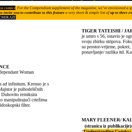
ess comics
. For the Compendium supplement of the magazine, we’ve envisioned a sp
to invite you to contribute to this feature
a very short & simple list of
up to three e
OMIKAZE
TIGER TATEISHI / JA
je umro s 56, ostavio je og
svoju zbirku stripova. Foku
su prostor-vrijeme, pokret, 
ponavljanje/ razlika itd. 
ANCE
Independant Woman
a ad infinitum. Krenuo je s
Majstor je psihodeličnih
u. Duhovito remiksira
no manipulirajući crtežima
doskopski filter.
MARY FLEENER/ KALI
(stranica iz publikacije)
“
Understanding Comics: 