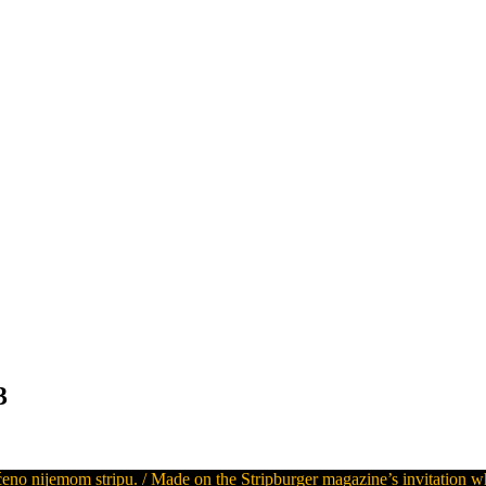
3
većeno nijemom stripu. / Made on the Stripburger magazine’s invitation 