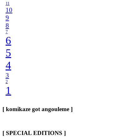
11
10
9
8
7
6
5
4
3
2
1
[ komikaze got angouleme ]
[ SPECIAL EDITIONS ]