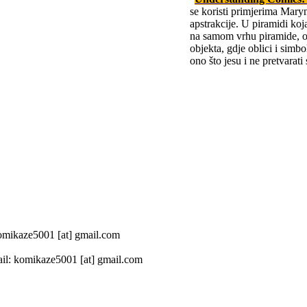
se koristi primjerima Mary
apstrakcije. U piramidi koja
na samom vrhu piramide, o
objekta, gdje oblici i simbo
ono što jesu i ne pretvarat
 komikaze5001 [at] gmail.com
il: komikaze5001 [at] gmail.com