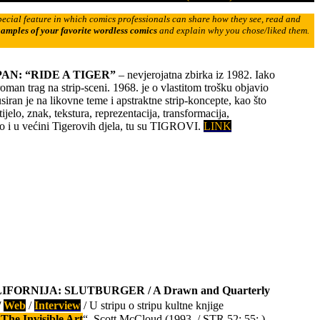
ecial feature in which comics professionals can share how they see, read and
xamples of your favorite wordless comics
and explain why you chose/liked them.
PAN: “RIDE A TIGER”
– nevjerojatna zbirka iz 1982. Iako
roman trag na strip-sceni. 1968. je o vlastitom trošku objavio
siran je na likovne teme i apstraktne strip-koncepte, kao što
tijelo, znak, tekstura, reprezentacija, transformacija,
Kao i u većini Tigerovih djela, tu su TIGROVI.
LINK
FORNIJA: SLUTBURGER / A Drawn and Quarterly
/
Web
/
Interview
/ U stripu o stripu kultne knjige
The Invisible Art
“, Scott McCloud (1993. / STR 52; 55; )