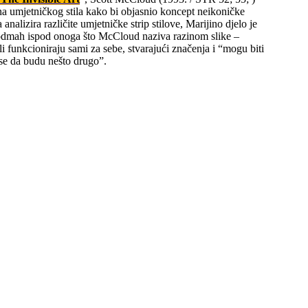
na umjetničkog stila kako bi objasnio koncept neikoničke
 analizira različite umjetničke strip stilove, Marijino djelo je
dmah ispod onoga što McCloud naziva razinom slike –
li funkcioniraju sami za sebe, stvarajući značenja i “mogu biti
i se da budu nešto drugo”.