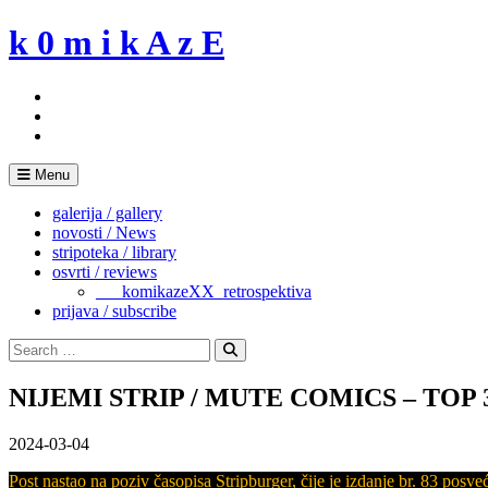
Skip
k 0 m i k A z E
to
content
Menu
galerija / gallery
novosti / News
stripoteka / library
osvrti / reviews
___komikazeXX_retrospektiva
prijava / subscribe
Search
for:
Search
NIJEMI STRIP / MUTE COMICS – TOP 
2024-03-04
Post nastao na poziv časopisa Stripburger, čije je izdanje br. 83 pos