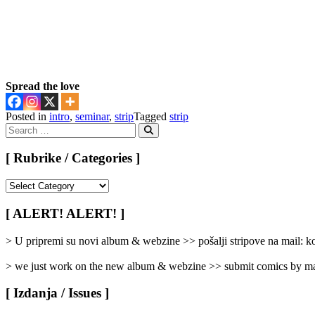
Spread the love
Posted in
intro
,
seminar
,
strip
Tagged
strip
Search
for:
Search
[ Rubrike / Categories ]
[
Rubrike
/
[ ALERT! ALERT! ]
Categories
]
> U pripremi su novi album & webzine >> pošalji stripove na mail:
> we just work on the new album & webzine >> submit comics by ma
[ Izdanja / Issues ]