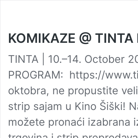
KOMIKAZE @ TINTA 
TINTA | 10.–14. October 2
PROGRAM: https://www.tin
oktobra, ne propustite velik
strip sajam u Kino Šiški!
možete pronaći izabrana i
trgovina i strip preprodav