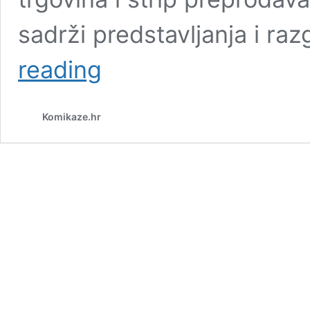
sadrži predstavljanja i r
KOMIKAZE
reading
@
TINTA
FESTIVAL
Komikaze.hr
2018