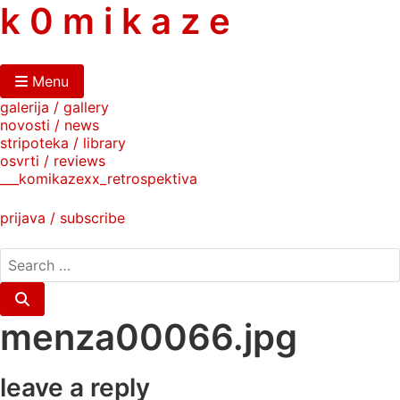
skip
k 0 m i k a z e
to
content
Menu
galerija / gallery
novosti / news
stripoteka / library
osvrti / reviews
___komikazexx_retrospektiva
prijava / subscribe
search
for:
Search
menza00066.jpg
leave a reply