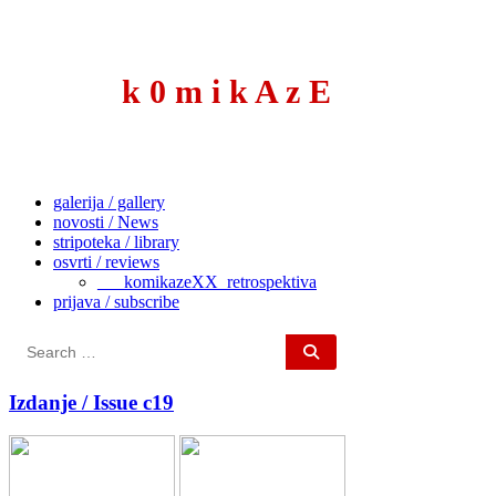
to
content
k 0 m i k A z E
galerija / gallery
novosti / News
stripoteka / library
osvrti / reviews
___komikazeXX_retrospektiva
prijava / subscribe
Search
for:
Izdanje / Issue c19