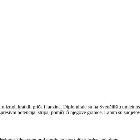
ena u izradi kratkih priča i fanzina. Diplomirale su na Sveučilištu umjet
 ekspresivni potencijal stripa, pomičući njegove granice. Lamm su sudjel
igner, illustrator, and comic creator with a tories and zines.