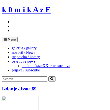
Skip
k 0 m i k A z E
to
content
Menu
galerija / gallery
novosti / News
stripoteka / library
osvrti / reviews
___komikazeXX_retrospektiva
prijava / subscribe
Search
for:
Search
Izdanje / Issue 69