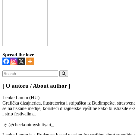
Spread the love
Search
for:
Search
[ O autoru / About author ]
Lenke Lamm (HU)
Grafička dizajnerica, ilustratorica i stripašica iz Budimpešte, strastv
se na tiskane medije, koristeći dizajnerske vještine kako bi istražile
i strip festivalima.
ig: @checkoutmyshittyart_
Lenke Lamm is a Budapest-based passion for crafting short sgraphic des