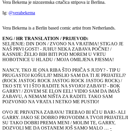
Vera Bekema je nizozemska crtačica stripova iz Berlina.
Ig:
@verabekema
Vera Bekema is a Berlin based comic artist from Netherlands.
ENG / HR TRANSLATION / PRIJEVOD:
SELJENJE: DIN DON / ZVONO NA VRATIMA! STIGAO JE
NAŠ PRVI GOST! - JUHU! NEKA ZABAVA POČNE! /
KASNIJE: ŽELIO BIH BITI POD MOREM U VRTU
HOBOTNICE U HLADU / MOJA OMILJENA PJESMA!
NANCY, TKO JE ONA RIBA ŠTO PRIČA S JUDY? - TIP U
PRUGASTOJ KOŠULJI? MISLIO SAM DA TI JE PRIJATELJ?
(ROCK JASTOG ROCK JASTOG ROCK JASTOG ROCK) /
TKO STE VI I ŠTO RADITE NA SVOJOJ ZABAVI? - BOK
GARRY! / ZOVEM SE ELON EEL! VIDIO SAM DA IMAŠ
ZABAVU, A NEMAM NIŠTA ZA RADITI. TAKO SAM
POZVONIO NA VRATA I NETKO ME PUSTIO!
OVO JE PRIVATNA ZABAVA! TREBAO BI IĆI U BAR!- ALI
GARRY. JAKO SE DOBRO PROVODIM A TVOJI PRIJATELJI
SU TAKO DOBRI PREMA MENI / MOLIM TE, GARRY,
DOZVOLI ME DA OSTANEM JOŠ SAMO MALO … -