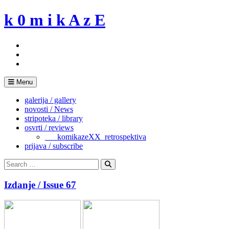
Skip
k 0 m i k A z E
to
content
Menu
galerija / gallery
novosti / News
stripoteka / library
osvrti / reviews
___komikazeXX_retrospektiva
prijava / subscribe
Search
for:
Search
Izdanje / Issue 67