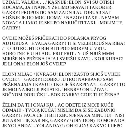
UZDAH, VALJDA … / KASNIJE: ELON, SVI SU OTIŠLI
KUĆAMA, JA I NANCY ŽELIMO SPAVATI TAKOĐER-
GARRY! PROPUSTIO SAM ZADNJI AUTOBUS!! SAT
VOŽNJE JE DO MOG DOMA! / NAZOVI TAXI! - NEMAM
NOVACA I JAKO JE SKUPO NARUČITI TAXI... MOLIM TE,
GARRY!
OVDJE MOŽEŠ PRIČEKATI DO POLASKA PRVOG
AUTOBUSA - HVALA GARRY! TI SI VELIKODUŠNA RIBA!
/ TO JUTRO: HTIO BIH BITI POD MOREM U VRTU
HOBOTNICE U HLADU FRIT FRIT / NJUŠ NJUŠ MMM
MIRIŠE NA PRŽENA JAJA I SVJEŽU KAVU - KOJI KURAC!
JE LI ONAJ ELON JOŠ OVDJE?
ELON! MLJAC / KVRAGU! ELON! ZAŠTO SI JOŠ UVIJEK
OVDJE?! - GARRY! DOBRO JUTRO! NAPRAVIO SAM
PRŽENA JAJA I KAVU! / TKO JE ŠKARPINA?! - GARRY! TO
JE MOJ NAJBOLJI PRIJATELJ HENRY! ON UŽIVA U
SOČNOM DORUČKU - BOK GARRY! GDJE TI JE ŽENA?
ŽELIM DA TI I ONAJ KU…AC ODETE IZ MOJE KUĆE
ODMAH! - TVOJA KUĆA? MISLIM DA SI SE ZABUNIO,
GARRY! / FACA ĆE TI BITI ZBUNJENA ZA MINUTU! - NISI
JUTARNI TIP, ZAR NE, GARRY? / (DIN DON) TO MORA DA
JE YOLANDA! - YOLANDA?! / OH ELON! KAKVO LIJEPO