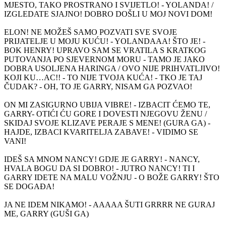
MJESTO, TAKO PROSTRANO I SVIJETLO! - YOLANDA! /
IZGLEDATE SJAJNO! DOBRO DOŠLI U MOJ NOVI DOM!
ELON! NE MOŽEŠ SAMO POZVATI SVE SVOJE
PRIJATELJE U MOJU KUĆU! - YOLANDAAA! ŠTO JE! -
BOK HENRY! UPRAVO SAM SE VRATILA S KRATKOG
PUTOVANJA PO SJEVERNOM MORU - TAMO JE JAKO
DOBRA USOLJENA HARINGA / OVO NIJE PRIHVATLJIVO!
KOJI KU…AC!! - TO NIJE TVOJA KUĆA! - TKO JE TAJ
ČUDAK? - OH, TO JE GARRY, NISAM GA POZVAO!
ON MI ZASIGURNO UBIJA VIBRE! - IZBACIT ĆEMO TE,
GARRY- OTIĆI ĆU GORE I DOVESTI NJEGOVU ŽENU /
SKIDAJ SVOJE KLIZAVE PERAJE S MENE! (GURA GA) -
HAJDE, IZBACI KVARITELJA ZABAVE! - VIDIMO SE
VANI!
IDEŠ SA MNOM NANCY! GDJE JE GARRY! - NANCY,
HVALA BOGU DA SI DOBRO! - JUTRO NANCY! TI I
GARRY IDETE NA MALU VOŽNJU - O BOŽE GARRY! ŠTO
SE DOGAĐA!
JA NE IDEM NIKAMO! - AAAAA ŠUTI GRRRR NE GURAJ
ME, GARRY (GUŠI GA)