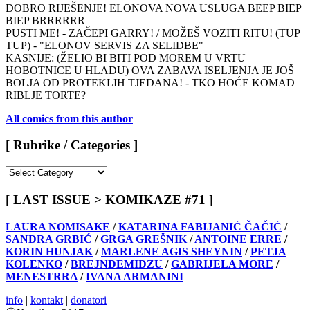
DOBRO RIJEŠENJE! ELONOVA NOVA USLUGA BEEP BIEP
BIEP BRRRRRR
PUSTI ME! - ZAČEPI GARRY! / MOŽEŠ VOZITI RITU! (TUP
TUP) - "ELONOV SERVIS ZA SELIDBE"
KASNIJE: (ŽELIO BI BITI POD MOREM U VRTU
HOBOTNICE U HLADU) OVA ZABAVA ISELJENJA JE JOŠ
BOLJA OD PROTEKLIH TJEDANA! - TKO HOĆE KOMAD
RIBLJE TORTE?
All comics from this author
[ Rubrike / Categories ]
[
Rubrike
/
[ LAST ISSUE > KOMIKAZE #71 ]
Categories
]
LAURA NOMISAKE
/
KATARINA FABIJANIĆ ČAČIĆ
/
SANDRA GRBIĆ
/
GRGA GREŠNIK
/
ANTOINE ERRE
/
KORIN HUNJAK
/
MARLENE AGIS SHEYNIN
/
PETJA
KOLENKO
/
BREJNDEMIDZU
/
GABRIJELA MORE
/
MENESTRRA
/
IVANA ARMANINI
info
|
kontakt
|
donatori