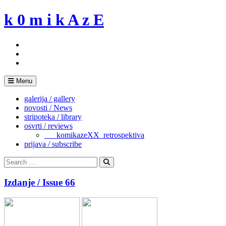
Skip
k 0 m i k A z E
to
content
Menu
galerija / gallery
novosti / News
stripoteka / library
osvrti / reviews
___komikazeXX_retrospektiva
prijava / subscribe
Search
for:
Search
Izdanje / Issue 66