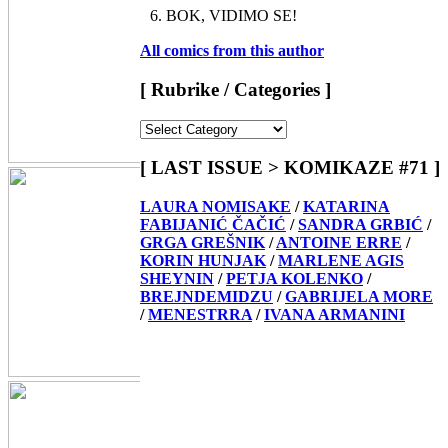
6. BOK, VIDIMO SE!
All comics from this author
[ Rubrike / Categories ]
[
Rubrike
/
[ LAST ISSUE > KOMIKAZE #71 ]
Categories
]
LAURA NOMISAKE
/
KATARINA
FABIJANIĆ ČAČIĆ
/
SANDRA GRBIĆ
/
GRGA GREŠNIK
/
ANTOINE ERRE
/
KORIN HUNJAK
/
MARLENE AGIS
SHEYNIN
/
PETJA KOLENKO
/
BREJNDEMIDZU
/
GABRIJELA MORE
/
MENESTRRA
/
IVANA ARMANINI