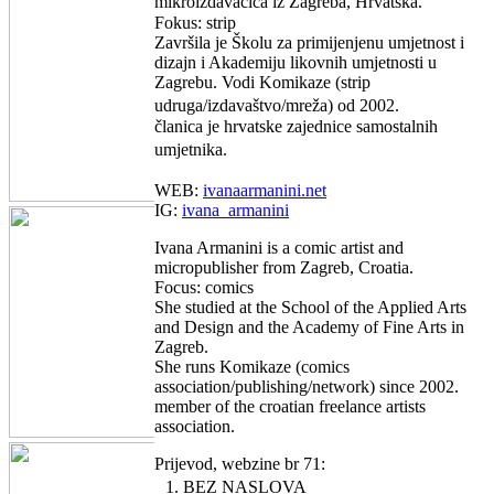
mikroizdavačica iz Zagreba, Hrvatska.
Fokus: strip
Završila je Školu za primijenjenu umjetnost i
dizajn i Akademiju likovnih umjetnosti u
Zagrebu. Vodi Komikaze (strip
udruga/izdavaštvo/mreža) od 2002.
članica je hrvatske zajednice samostalnih
umjetnika.
WEB:
ivanaarmanini.net
IG:
ivana_armanini
Ivana Armanini is a comic artist and
micropublisher from Zagreb, Croatia.
Focus: comics
She studied at the School of the Applied Arts
and Design and the Academy of Fine Arts in
Zagreb.
She runs Komikaze (comics
association/publishing/network) since 2002.
member of the croatian freelance artists
association.
Prijevod, webzine br 71:
1. BEZ NASLOVA