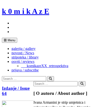
Skip
to
k 0 m i k A z E
content
Menu
galerija / gallery
novosti / News
stripoteka / library
osvrti / reviews
___komikazeXX_retrospektiva
prijava / subscribe
Search
for:
Search
Search
for:
Search
Izdanje / Issue
[ O autoru / About author ]
64
Ivana Armanini je strip umjetnica i