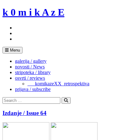
Skip
k 0 m i k A z E
to
content
Menu
galerija / gallery
novosti / News
stripoteka / library
osvrti / reviews
___komikazeXX_retrospektiva
prijava / subscribe
Search
for:
Search
Izdanje / Issue 64