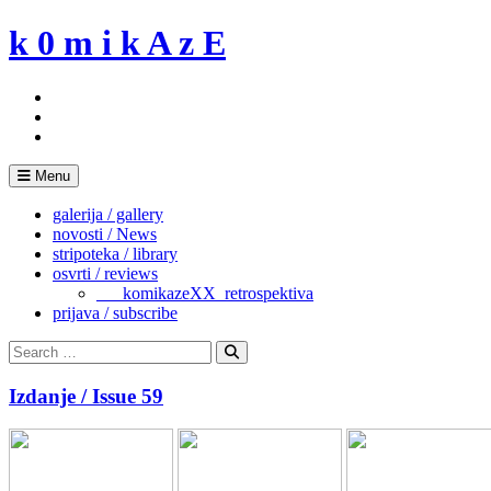
Skip
k 0 m i k A z E
to
content
Menu
galerija / gallery
novosti / News
stripoteka / library
osvrti / reviews
___komikazeXX_retrospektiva
prijava / subscribe
Search
for:
Search
Izdanje / Issue 59