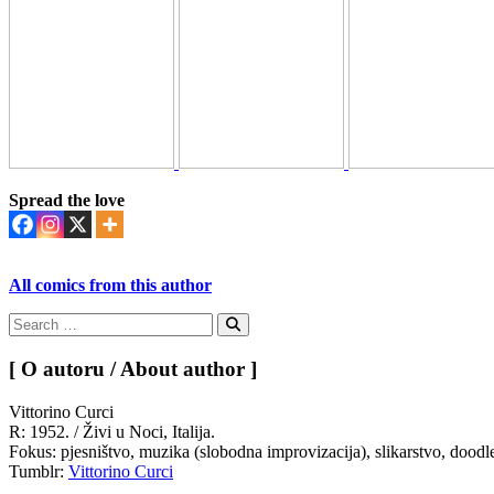
Spread the love
All comics from this author
Search
for:
Search
[ O autoru / About author ]
Vittorino Curci
R: 1952. / Živi u Noci, Italija.
Fokus: pjesništvo, muzika (slobodna improvizacija), slikarstvo, doodl
Tumblr:
Vittorino Curci