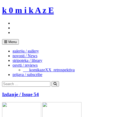
Skip
k 0 m i k A z E
to
content
Menu
galerija / gallery
novosti / News
stripoteka / library
osvrti / reviews
___komikazeXX_retrospektiva
prijava / subscribe
Search
for:
Search
Izdanje / Issue 54