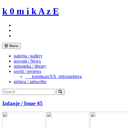
Skip
k 0 m i k A z E
to
content
Menu
galerija / gallery
novosti / News
stripoteka / library
osvrti / reviews
___komikazeXX_retrospektiva
prijava / subscribe
Search
for:
Search
Izdanje / Issue 45