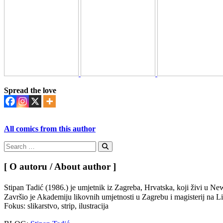
Spread the love
All comics from this author
Search
for:
Search
[ O autoru / About author ]
Stipan Tadić (1986.) je umjetnik iz Zagreba, Hrvatska, koji živi u
Završio je Akademiju likovnih umjetnosti u Zagrebu i magisterij na
Fokus: slikarstvo, strip, ilustracija