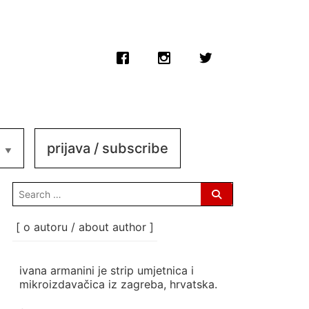
prijava / subscribe
search
for:
[ o autoru / about author ]
ivana armanini je strip umjetnica i
mikroizdavačica iz zagreba, hrvatska.