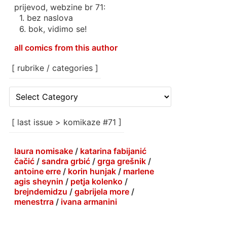
prijevod, webzine br 71:
1. bez naslova
6. bok, vidimo se!
all comics from this author
[ rubrike / categories ]
[
rubrike
/
categories
[ last issue > komikaze #71 ]
]
laura nomisake
/
katarina fabijanić
čačić
/
sandra grbić
/
grga grešnik
/
antoine erre
/
korin hunjak
/
marlene
agis sheynin
/
petja kolenko
/
brejndemidzu
/
gabrijela more
/
menestrra
/
ivana armanini