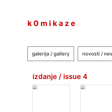
to
content
k 0 m i k a z e
galerija / gallery
novosti / n
izdanje / issue 4